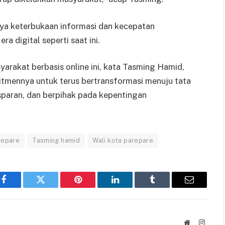
nya keterbukaan informasi dan kecepatan
 digital seperti saat ini.
rakat berbasis online ini, kata Tasming Hamid,
tmennya untuk terus bertransformasi menuju tata
sparan, dan berpihak pada kepentingan
repare
Tasming hamid
Wali kota parepare
Facebook
Twitter
Pinterest
LinkedIn
Tumblr
Email
Website
Instag