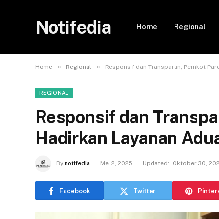
Notifedia
Home
Regional
»
»
Home
Regional
Responsif dan Transparan, Pemkot Par
REGIONAL
Responsif dan Transpa
Hadirkan Layanan Adua
By
notifedia
Mei 2, 2025
Updated:
Oktober 30, 20
Facebook
Twitter
Pinter