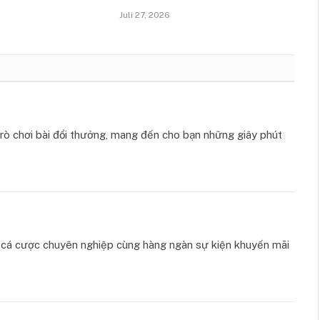
Juli 27, 2026
ò chơi bài đổi thưởng, mang đến cho bạn những giây phút
ụ cá cược chuyên nghiệp cùng hàng ngàn sự kiện khuyến mãi