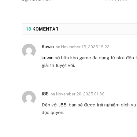
Agustus 4, 2026
Juli 29, 2026
13
KOMENTAR
Kuwin
on
November 15, 2025 15:22
kuwin
sở hữu kho game đa dạng từ slot đến tr
giải trí tuyệt vời.
J88
on
November 20, 2025 01:30
Đến với
J88
, bạn sẽ được trải nghiệm dịch v
độc quyền.