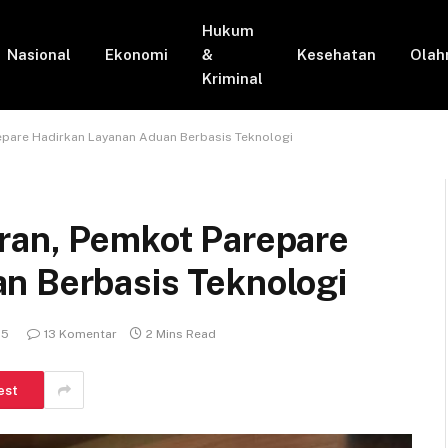
Hukum
Nasional
Ekonomi
&
Kesehatan
Olah
Kriminal
epare Hadirkan Layanan Aduan Berbasis Teknologi
ran, Pemkot Parepare
n Berbasis Teknologi
25
13 Komentar
2 Mins Read
est