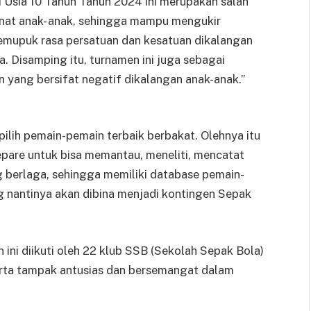
Usia 10 Tahun Tahun 2024 ini merupakan salah
inat anak- anak, sehingga mampu mengukir
memupuk rasa persatuan dan kesatuan dikalangan
. Disamping itu, turnamen ini juga sebagai
 yang bersifat negatif dikalangan anak-anak.”
rpilih pemain-pemain terbaik berbakat. Olehnya itu
are untuk bisa memantau, meneliti, mencatat
 berlaga, sehingga memiliki database pemain-
g nantinya akan dibina menjadi kontingen Sepak
ini diikuti oleh 22 klub SSB (Sekolah Sepak Bola)
serta tampak antusias dan bersemangat dalam