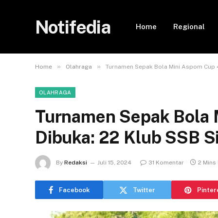
Notifedia
Home
Regional
»
»
Home
Olahraga
Turnamen Sepak Bola Mini Aspom Cup 4 
OLAHRAGA
Turnamen Sepak Bola 
Dibuka: 22 Klub SSB Si
By
Redaksi
Juli 15, 2024
31 Komentar
2 Mins
Facebook
Twitter
Pinter