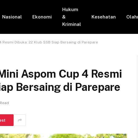
Hukum
Nasional
Ekonomi
&
Kesehatan
Olah
Kriminal
Resmi Dibuka: 22 Klub SSB Siap Bersaing di Parepare
Mini Aspom Cup 4 Resmi
ap Bersaing di Parepare
 Read
est