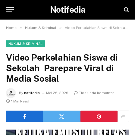
Notifedia
»
»
Home
Hukum & Kriminal
Video Perkelahian Siswa di Sekolah Parepare Viral di Media Sosial
HUKUM & KRIMINAL
Video Perkelahian Siswa di
Sekolah Parepare Viral di
Media Sosial
By
notifedia
Mei 26, 2026
Tidak ada komentar
1 Min Read