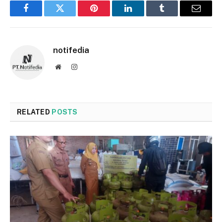
Facebook
Twitter
Pinterest
LinkedIn
Tumblr
Email
notifedia
Website
Instagram
RELATED
POSTS