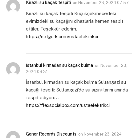
Kirazlı su kaçak tespiti
on
November 23, 2024 07:57
Kirazlı su kaçak tespiti Küçükçekmece’deki
evimizdeki su kaçağını cihazlarla hemen tespit
ettiler. Teşekkür ederim.
https://netgork.com/ustaelektrikci
İstanbul kırmadan su kaçak bulma
on
November 23,
2024 08:31
İstanbul kırmadan su kaçak bulma Sultangazi su
kaçağı tespiti: Sultangazi’de su sızıntılarını anında
tespit ediyoruz.
https://flexsocialbox.com/ustaelektrikci
Goner Records Discounts
on
November 23, 2024