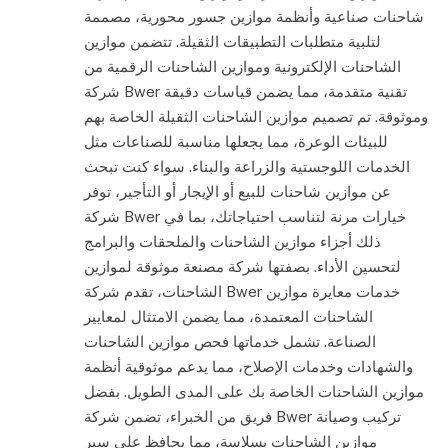
شاحنات صناعية وأنظمة موازين جسور محورية، مصممة
لتلبية متطلبات التطبيقات الثقيلة. تتضمن موازين
الشاحنات الإلكترونية وموازين الشاحنات الرقمية من
شركة Bwer تقنية متقدمة، مما يضمن قياسات دقيقة
وموثوقة. تم تصميم موازين الشاحنات الثقيلة الخاصة بهم
للبيئات الوعرة، مما يجعلها مناسبة للصناعات مثل
الخدمات اللوجستية والزراعة والبناء. سواء كنت تبحث
عن موازين شاحنات للبيع أو الإيجار أو التأجير، توفر
شركة Bwer خيارات مرنة لتناسب احتياجاتك، بما في
ذلك أجزاء موازين الشاحنات والملحقات والبرامج
لتحسين الأداء. بصفتها شركة مصنعة موثوقة لموازين
الشاحنات، تقدم شركة Bwer خدمات معايرة موازين
الشاحنات المعتمدة، مما يضمن الامتثال لمعايير
الصناعة. تشمل خدماتها فحص موازين الشاحنات
والشهادات وخدمات الإصلاح، مما يدعم موثوقية أنظمة
موازين الشاحنات الخاصة بك على المدى الطويل. بفضل
فريق من الخبراء، تضمن شركة Bwer تركيب وصيانة
موازين الشاحنات بسلاسة، مما يحافظ على سير