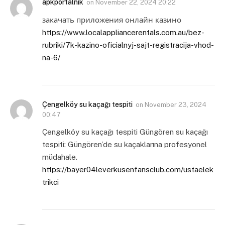
apkportalnik
on
November 22, 2024 20:22
закачать приложения онлайн казино
https://www.localappliancerentals.com.au/bez-
rubriki/7k-kazino-oficialnyj-sajt-registracija-vhod-
na-6/
Çengelköy su kaçağı tespiti
on
November 23, 2024
00:47
Çengelköy su kaçağı tespiti Güngören su kaçağı
tespiti: Güngören’de su kaçaklarına profesyonel
müdahale.
https://bayer04leverkusenfansclub.com/ustaelek
trikci