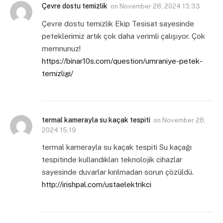
Çevre dostu temizlik
on
November 28, 2024 13:33
Çevre dostu temizlik Ekip Tesisat sayesinde
peteklerimiz artık çok daha verimli çalışıyor. Çok
memnunuz!
https://binar10s.com/question/umraniye-petek-
temizligi/
termal kamerayla su kaçak tespiti
on
November 28,
2024 15:19
termal kamerayla su kaçak tespiti Su kaçağı
tespitinde kullandıkları teknolojik cihazlar
sayesinde duvarlar kırılmadan sorun çözüldü.
http://irishpal.com/ustaelektrikci