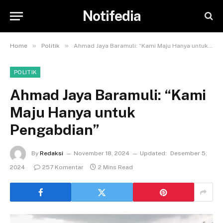
Notifedia
»
»
Home
Politik
Ahmad Jaya Baramuli: “Kami Maju Hanya untuk Pengabdian”
POLITIK
Ahmad Jaya Baramuli: “Kami
Maju Hanya untuk
Pengabdian”
By
Redaksi
November 18, 2024
Updated:
Desember 5,
2024
257 Komentar
2 Mins Read