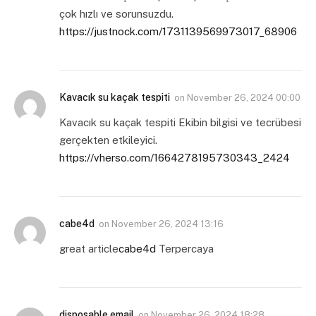
çok hızlı ve sorunsuzdu.
https://justnock.com/1731139569973017_68906
Kavacık su kaçak tespiti
on
November 26, 2024 00:00
Kavacık su kaçak tespiti Ekibin bilgisi ve tecrübesi
gerçekten etkileyici.
https://vherso.com/1664278195730343_2424
cabe4d
on
November 26, 2024 13:16
great article
cabe4d
Terpercaya
disposable email
on
November 26, 2024 18:28