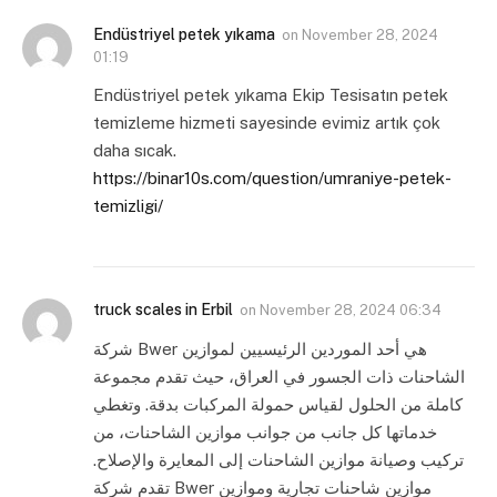
Endüstriyel petek yıkama
on
November 28, 2024
01:19
Endüstriyel petek yıkama Ekip Tesisatın petek
temizleme hizmeti sayesinde evimiz artık çok
daha sıcak.
https://binar10s.com/question/umraniye-petek-
temizligi/
truck scales in Erbil
on
November 28, 2024 06:34
شركة Bwer هي أحد الموردين الرئيسيين لموازين
الشاحنات ذات الجسور في العراق، حيث تقدم مجموعة
كاملة من الحلول لقياس حمولة المركبات بدقة. وتغطي
خدماتها كل جانب من جوانب موازين الشاحنات، من
تركيب وصيانة موازين الشاحنات إلى المعايرة والإصلاح.
تقدم شركة Bwer موازين شاحنات تجارية وموازين