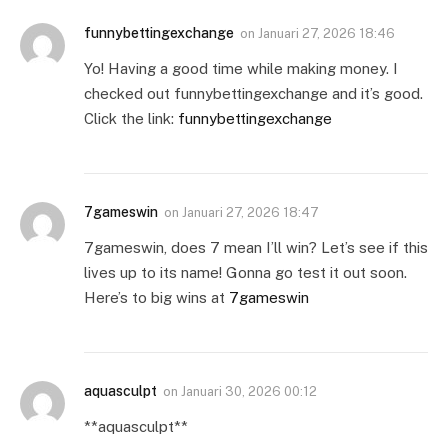
funnybettingexchange
on
Januari 27, 2026 18:46
Yo! Having a good time while making money. I
checked out funnybettingexchange and it’s good.
Click the link:
funnybettingexchange
7gameswin
on
Januari 27, 2026 18:47
7gameswin, does 7 mean I’ll win? Let’s see if this
lives up to its name! Gonna go test it out soon.
Here’s to big wins at
7gameswin
aquasculpt
on
Januari 30, 2026 00:12
**aquasculpt**