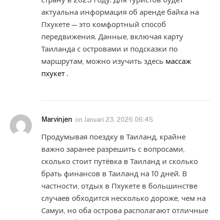
актуальна информация об аренде байка на
Пхукете — это комфортный способ
передвижения. Данные, включая карту
Таиланда с островами и подсказки по
маршрутам, можно изучить здесь
массаж
пхукет
.
Marvinjen
on
Januari 23, 2026 06:45
Продумывая поездку в Таиланд, крайне
важно заранее разрешить с вопросами,
сколько стоит путёвка в Таиланд и сколько
брать финансов в Таиланд на 10 дней. В
частности, отдых в Пхукете в большинстве
случаев обходится несколько дороже, чем на
Самуи, но оба острова располагают отличные