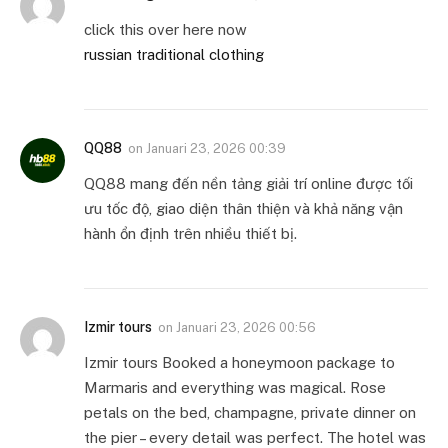
click this over here now
russian traditional clothing
QQ88
on
Januari 23, 2026 00:39
QQ88 mang đến nền tảng giải trí online được tối
ưu tốc độ, giao diện thân thiện và khả năng vận
hành ổn định trên nhiều thiết bị.
Izmir tours
on
Januari 23, 2026 00:56
Izmir tours Booked a honeymoon package to
Marmaris and everything was magical. Rose
petals on the bed, champagne, private dinner on
the pier – every detail was perfect. The hotel was