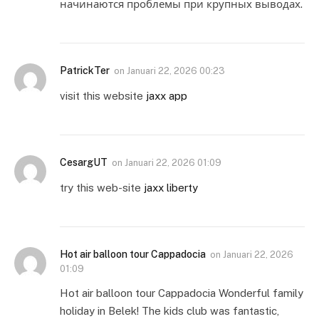
начинаются проблемы при крупных выводах.
PatrickTer
on
Januari 22, 2026 00:23
visit this website
jaxx app
CesargUT
on
Januari 22, 2026 01:09
try this web-site
jaxx liberty
Hot air balloon tour Cappadocia
on
Januari 22, 2026
01:09
Hot air balloon tour Cappadocia Wonderful family
holiday in Belek! The kids club was fantastic,