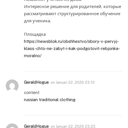
Интересное решение для родителей, которые
рассматривают структурированное обучение
для ученика.
Площадка
https://newsblok.ru/obshhestvo/sbory-v-pervyj-
klass-chto-ne-zabyt-i-kak-podgotovit-rebjonka-
moralno/
GeraldHogue
on
Januari 22, 2026 23:10
content
russian traditional clothing
GeraldHogue
on
Januari 22, 2026 23:23