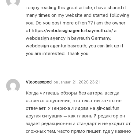
i enjoy reading this great article, i have shared it
many times on my website and started following
you, Do you post more often ?? i am the owner
of
https://webdesignagenturbayreuth.de/
a
webdesign agency in bayreuth Germany,
webdesign agentur bayreuth, you can link up if
you are interested. Thank you
Vleocasoped
on
Januari 21, 2026 23:21
Когда читаешь обзоры без автора, всегда
остаётся ощущение, что текст ни за что не
отвечает. У Генриха Лидова на gir-casi.fun
другая ситуация — как главный редактор он
задаёт редакционный стандарт и не уходит от
сложных тем. Часто прямо пишет, где у казино