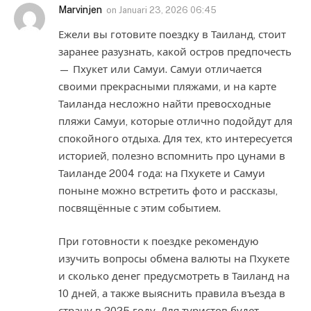
Marvinjen
on
Januari 23, 2026 06:45
Ежели вы готовите поездку в Таиланд, стоит
заранее разузнать, какой остров предпочесть
— Пхукет или Самуи. Самуи отличается
своими прекрасными пляжами, и на карте
Таиланда несложно найти превосходные
пляжи Самуи, которые отлично подойдут для
спокойного отдыха. Для тех, кто интересуется
историей, полезно вспомнить про цунами в
Таиланде 2004 года: на Пхукете и Самуи
поныне можно встретить фото и рассказы,
посвящённые с этим событием.
При готовности к поездке рекомендую
изучить вопросы обмена валюты на Пхукете
и сколько денег предусмотреть в Таиланд на
10 дней, а также выяснить правила въезда в
страну в 2025 году. Для туристов будет