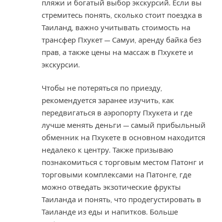
пляжи и богатый выбор экскурсий. Если вы
стремитесь понять, сколько стоит поездка в
Таиланд, важно учитывать стоимость на
трансфер Пхукет — Самуи, аренду байка без
прав, а также цены на массаж в Пхукете и
экскурсии.
Чтобы не потеряться по приезду,
рекомендуется заранее изучить, как
передвигаться в аэропорту Пхукета и где
лучше менять деньги — самый прибыльный
обменник на Пхукете в основном находится
недалеко к центру. Также призываю
познакомиться с торговым местом Патонг и
торговыми комплексами на Патонге, где
можно отведать экзотические фрукты
Таиланда и понять, что продегустировать в
Таиланде из еды и напитков. Больше