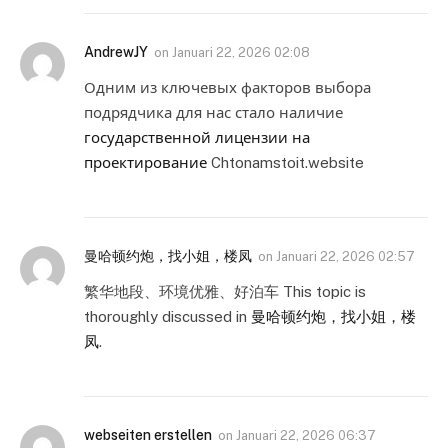
AndrewJY
on
Januari 22, 2026 02:08
Одним из ключевых факторов выбора
подрядчика для нас стало наличие
государственной лицензии на
проектирование
Chtonamstoit.website
曼哈顿约炮，找小姐，楼凤
on
Januari 22, 2026 02:57
繁华地段、环境优雅、好泊车 This topic is
thoroughly discussed in
曼哈顿约炮，找小姐，楼
凤
.
webseiten erstellen
on
Januari 22, 2026 06:37