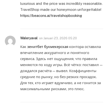
luxurious and the price was incredibly reasonable.
TravelShop made our honeymoon unforgettable!
https://beacons.ai/travelshopbooking
Waleryaval
on
Januari 23, 2026 05:20
Как
зенитбет букмекерская
контора оставила
впечатление аккуратного и понятного
сервиса. Здесь нет ощущения, что правила
меняются по ходу игры. Всё чётко: поставил —
дождался расчёта — вывел. Коэффициенты
средние по рынку, но без резких просадок.
Для тех, кто играет вдумчиво, а не гонится за
максимальными рисками, это плюс.