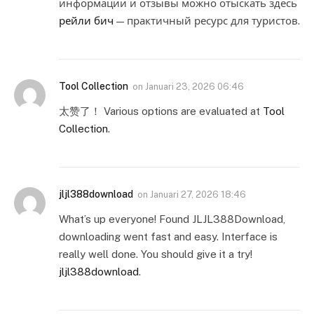
информации и отзывы можно отыскать здесь
рейли бич
— практичный ресурс для туристов.
Tool Collection
on
Januari 23, 2026 06:46
太赞了！ Various options are evaluated at
Tool
Collection
.
jljl388download
on
Januari 27, 2026 18:46
What’s up everyone! Found JLJL388Download,
downloading went fast and easy. Interface is
really well done. You should give it a try!
jljl388download
.