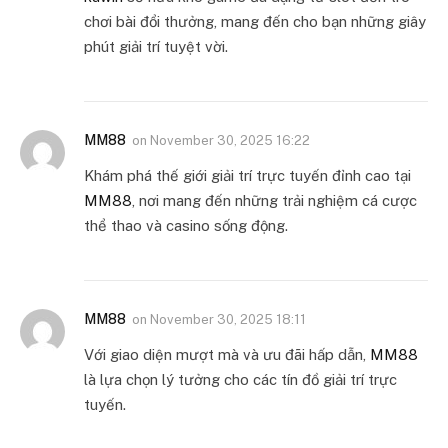
chơi bài đổi thưởng, mang đến cho bạn những giây
phút giải trí tuyệt vời.
MM88
on
November 30, 2025 16:22
Khám phá thế giới giải trí trực tuyến đỉnh cao tại
MM88
, nơi mang đến những trải nghiệm cá cược
thể thao và casino sống động.
MM88
on
November 30, 2025 18:11
Với giao diện mượt mà và ưu đãi hấp dẫn,
MM88
là lựa chọn lý tưởng cho các tín đồ giải trí trực
tuyến.