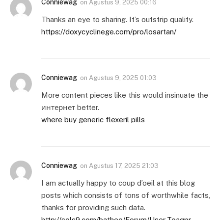
Conniewag
on
Agustus 9, 2025 00:16
Thanks an eye to sharing. It’s outstrip quality.
https://doxycyclinege.com/pro/losartan/
Conniewag
on
Agustus 9, 2025 01:03
More content pieces like this would insinuate the
интернет better.
where buy generic flexeril pills
Conniewag
on
Agustus 17, 2025 21:03
I am actually happy to coup d’oeil at this blog
posts which consists of tons of worthwhile facts,
thanks for providing such data.
http://sols9.com/batheo/Forum/User-Toaqpr