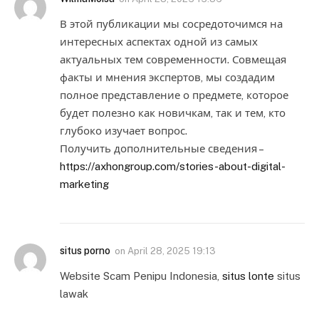
В этой публикации мы сосредоточимся на
интересных аспектах одной из самых
актуальных тем современности. Совмещая
факты и мнения экспертов, мы создадим
полное представление о предмете, которое
будет полезно как новичкам, так и тем, кто
глубоко изучает вопрос.
Получить дополнительные сведения –
https://axhongroup.com/stories-about-digital-
marketing
situs porno
on
April 28, 2025 19:13
Website Scam Penipu Indonesia,
situs lonte
situs
lawak