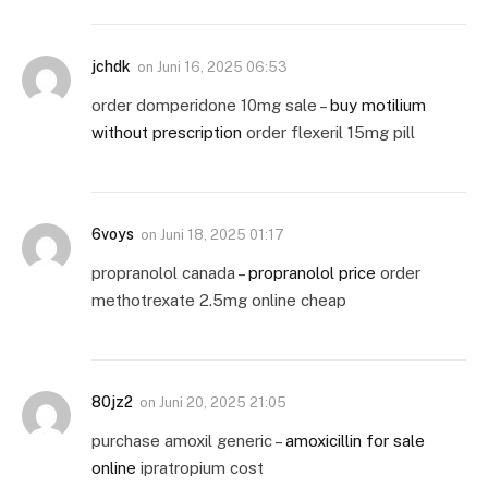
jchdk
on
Juni 16, 2025 06:53
order domperidone 10mg sale –
buy motilium
without prescription
order flexeril 15mg pill
6voys
on
Juni 18, 2025 01:17
propranolol canada –
propranolol price
order
methotrexate 2.5mg online cheap
80jz2
on
Juni 20, 2025 21:05
purchase amoxil generic –
amoxicillin for sale
online
ipratropium cost