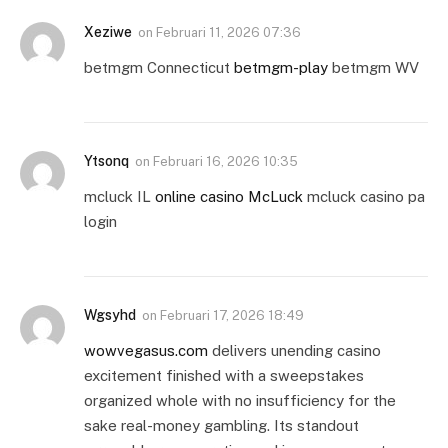
Xeziwe
on
Februari 11, 2026 07:36
betmgm Connecticut
betmgm-play
betmgm WV
Ytsonq
on
Februari 16, 2026 10:35
mcluck IL
online casino McLuck
mcluck casino pa
login
Wgsyhd
on
Februari 17, 2026 18:49
wowvegasus.com
delivers unending casino
excitement finished with a sweepstakes
organized whole with no insufficiency for the
sake real-money gambling. Its standout