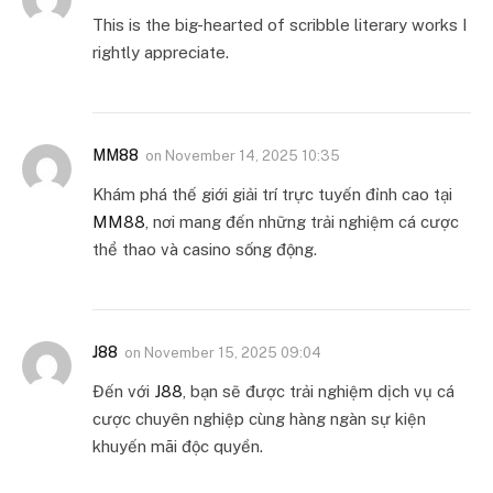
This is the big-hearted of scribble literary works I
rightly appreciate.
MM88
on
November 14, 2025 10:35
Khám phá thế giới giải trí trực tuyến đỉnh cao tại
MM88
, nơi mang đến những trải nghiệm cá cược
thể thao và casino sống động.
J88
on
November 15, 2025 09:04
Đến với
J88
, bạn sẽ được trải nghiệm dịch vụ cá
cược chuyên nghiệp cùng hàng ngàn sự kiện
khuyến mãi độc quyền.