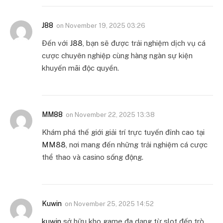
J88
on
November 19, 2025 03:26
Đến với
J88
, bạn sẽ được trải nghiệm dịch vụ cá
cược chuyên nghiệp cùng hàng ngàn sự kiện
khuyến mãi độc quyền.
MM88
on
November 22, 2025 13:38
Khám phá thế giới giải trí trực tuyến đỉnh cao tại
MM88
, nơi mang đến những trải nghiệm cá cược
thể thao và casino sống động.
Kuwin
on
November 25, 2025 14:52
kuwin
sở hữu kho game đa dạng từ slot đến trò