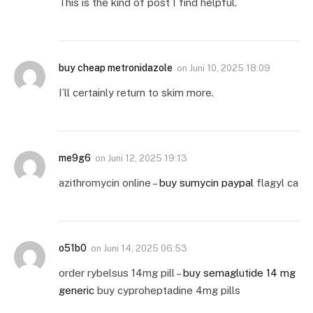
This is the kind of post I find helpful.
buy cheap metronidazole
on
Juni 10, 2025 18:09
I’ll certainly return to skim more.
me9g6
on
Juni 12, 2025 19:13
azithromycin online –
buy sumycin paypal
flagyl ca
o51b0
on
Juni 14, 2025 06:53
order rybelsus 14mg pill –
buy semaglutide 14 mg
generic
buy cyproheptadine 4mg pills