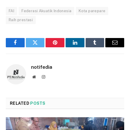
FAI
Federasi Akuatik Indonesia
Kota parepare
Raih prestasi
Facebook
Twitter
Pinterest
LinkedIn
Tumblr
Email
notifedia
Website
Instagram
RELATED
POSTS