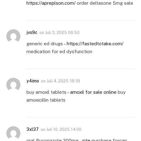
https://apreplson.com/
order deltasone 5mg sale
jvs9c
on
Juli 3, 2025 06:50
generic ed drugs –
https://fastedtotake.com/
medication for ed dysfunction
y4imo
on
Juli 4, 2025 18:18
buy amoxil tablets –
amoxil for sale online
buy
amoxicillin tablets
3xl37
on
Juli 10, 2025 14:00
oral fluconazole 200mg –
site
purchase forcan