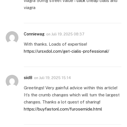
viagra 50mg street value –
click
cheap cialis and
viagra
Conniewag
on
Juli 19, 2025 08:37
With thanks. Loads of expertise!
https://ursxdol.com/get-cialis-professional/
siid8
on
Juli 19, 2025 15:14
Greetings! Very gainful advice within this article!
It’s the crumb changes which will turn the largest
changes. Thanks a lot quest of sharing!
https://buyfastonl.com/furosemide.html