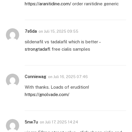
https://aranitidine.com/
order ranitidine generic
7s6da
on
Juli 15, 2025 09:55
sildenafil vs tadalafil which is better –
strongtadafl
free cialis samples
Conniewag
on
Juli 16, 2025 07:46
With thanks. Loads of erudition!
https://gnolvade.com/
5nw7u
on
Juli 17, 2025 14:24