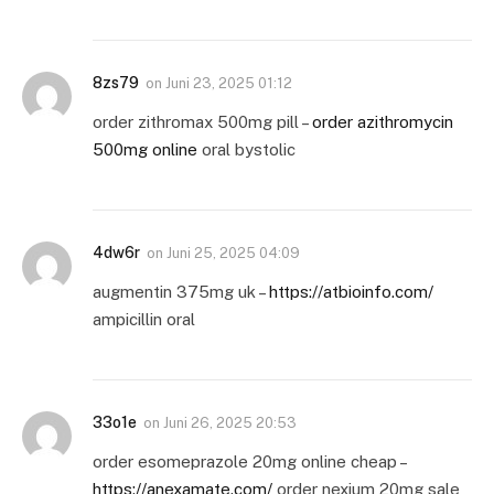
8zs79
on
Juni 23, 2025 01:12
order zithromax 500mg pill –
order azithromycin
500mg online
oral bystolic
4dw6r
on
Juni 25, 2025 04:09
augmentin 375mg uk –
https://atbioinfo.com/
ampicillin oral
33o1e
on
Juni 26, 2025 20:53
order esomeprazole 20mg online cheap –
https://anexamate.com/
order nexium 20mg sale