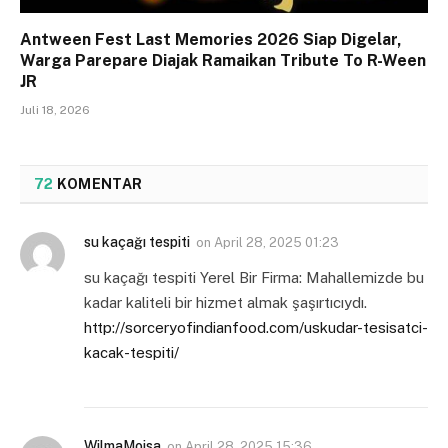
Antween Fest Last Memories 2026 Siap Digelar,
Warga Parepare Diajak Ramaikan Tribute To R-Ween
JR
Juli 18, 2026
72
KOMENTAR
su kaçağı tespiti
on
April 28, 2025 01:23
su kaçağı tespiti Yerel Bir Firma: Mahallemizde bu
kadar kaliteli bir hizmet almak şaşırtıcıydı.
http://sorceryofindianfood.com/uskudar-tesisatci-
kacak-tespiti/
WilmaMoisa
on
April 28, 2025 15:36