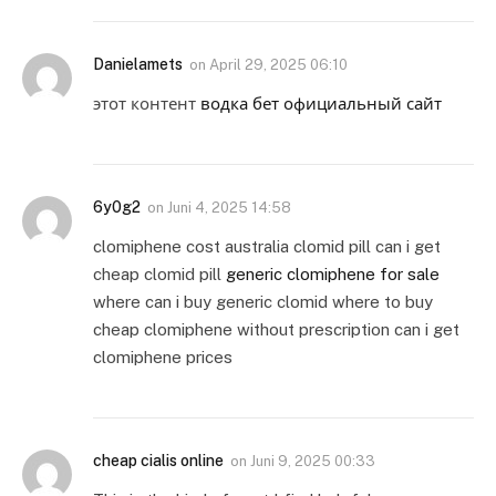
Danielamets
on
April 29, 2025 06:10
этот контент
водка бет официальный сайт
6y0g2
on
Juni 4, 2025 14:58
clomiphene cost australia clomid pill can i get
cheap clomid pill
generic clomiphene for sale
where can i buy generic clomid where to buy
cheap clomiphene without prescription can i get
clomiphene prices
cheap cialis online
on
Juni 9, 2025 00:33