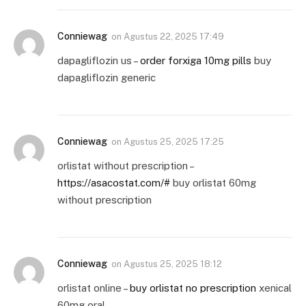
Conniewag
on
Agustus 22, 2025 17:49
dapagliflozin us –
order forxiga 10mg pills
buy
dapagliflozin generic
Conniewag
on
Agustus 25, 2025 17:25
orlistat without prescription –
https://asacostat.com/#
buy orlistat 60mg
without prescription
Conniewag
on
Agustus 25, 2025 18:12
orlistat online –
buy orlistat no prescription
xenical
60mg oral