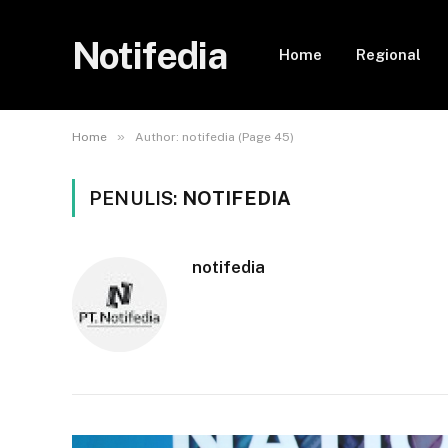
Notifedia
Home
Regional
»
Home
Author: notifedia (Page 45)
PENULIS:
NOTIFEDIA
notifedia