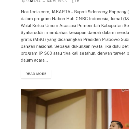
By
notifedia
Juli 19, 2025
11
Notifedia.com, JAKARTA – Bupati Sidenreng Rappang (Si
dalam program Nation Hub CNBC Indonesia, Jumat (18
Wakil Ketua Umum Asosiasi Pemerintah Kabupaten Selu
Syaharuddin membahas kesiapan daerah dalam menduk
gratis (MBG) yang dicanangkan Presiden Prabowo Su
pangan nasional. Sebagai dukungan nyata, jika dulu pe
program IP 300 atau tiga kali setahun, dengan target 
dalam acara…
READ MORE