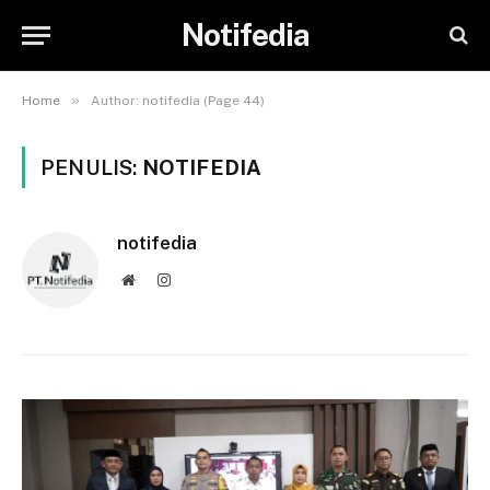
Notifedia
»
Home
Author: notifedia (Page 44)
PENULIS:
NOTIFEDIA
notifedia
Website
Instagram