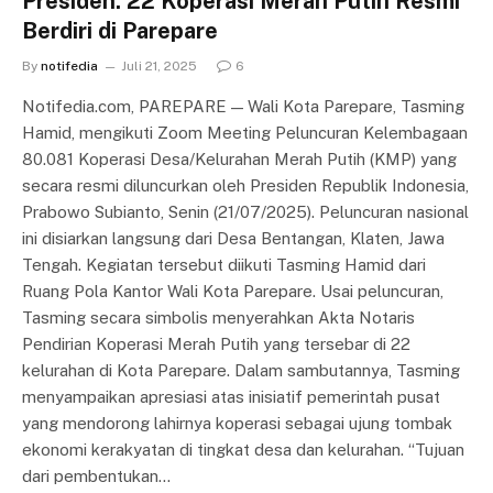
Presiden: 22 Koperasi Merah Putih Resmi
Berdiri di Parepare
By
notifedia
Juli 21, 2025
6
Notifedia.com, PAREPARE — Wali Kota Parepare, Tasming
Hamid, mengikuti Zoom Meeting Peluncuran Kelembagaan
80.081 Koperasi Desa/Kelurahan Merah Putih (KMP) yang
secara resmi diluncurkan oleh Presiden Republik Indonesia,
Prabowo Subianto, Senin (21/07/2025). Peluncuran nasional
ini disiarkan langsung dari Desa Bentangan, Klaten, Jawa
Tengah. Kegiatan tersebut diikuti Tasming Hamid dari
Ruang Pola Kantor Wali Kota Parepare. Usai peluncuran,
Tasming secara simbolis menyerahkan Akta Notaris
Pendirian Koperasi Merah Putih yang tersebar di 22
kelurahan di Kota Parepare. Dalam sambutannya, Tasming
menyampaikan apresiasi atas inisiatif pemerintah pusat
yang mendorong lahirnya koperasi sebagai ujung tombak
ekonomi kerakyatan di tingkat desa dan kelurahan. “Tujuan
dari pembentukan…