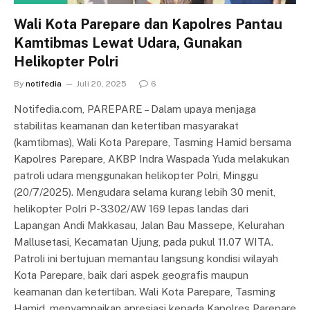
Wali Kota Parepare dan Kapolres Pantau
Kamtibmas Lewat Udara, Gunakan
Helikopter Polri
By
notifedia
Juli 20, 2025
6
Notifedia.com, PAREPARE – Dalam upaya menjaga
stabilitas keamanan dan ketertiban masyarakat
(kamtibmas), Wali Kota Parepare, Tasming Hamid bersama
Kapolres Parepare, AKBP Indra Waspada Yuda melakukan
patroli udara menggunakan helikopter Polri, Minggu
(20/7/2025). Mengudara selama kurang lebih 30 menit,
helikopter Polri P-3302/AW 169 lepas landas dari
Lapangan Andi Makkasau, Jalan Bau Massepe, Kelurahan
Mallusetasi, Kecamatan Ujung, pada pukul 11.07 WITA.
Patroli ini bertujuan memantau langsung kondisi wilayah
Kota Parepare, baik dari aspek geografis maupun
keamanan dan ketertiban. Wali Kota Parepare, Tasming
Hamid, menyampaikan apresiasi kepada Kapolres Parepare