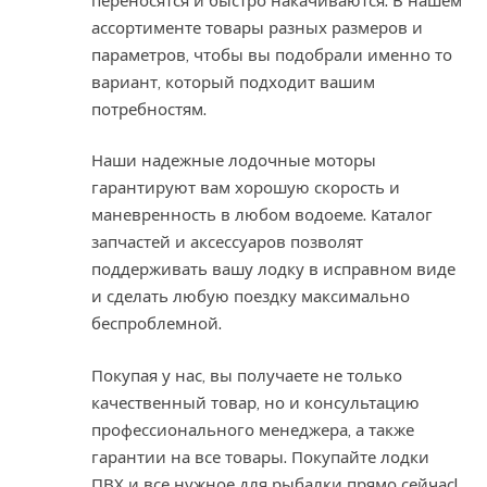
переносятся и быстро накачиваются. В нашем
ассортименте товары разных размеров и
параметров, чтобы вы подобрали именно то
вариант, который подходит вашим
потребностям.
Наши надежные лодочные моторы
гарантируют вам хорошую скорость и
маневренность в любом водоеме. Каталог
запчастей и аксессуаров позволят
поддерживать вашу лодку в исправном виде
и сделать любую поездку максимально
беспроблемной.
Покупая у нас, вы получаете не только
качественный товар, но и консультацию
профессионального менеджера, а также
гарантии на все товары. Покупайте лодки
ПВХ и все нужное для рыбалки прямо сейчас!