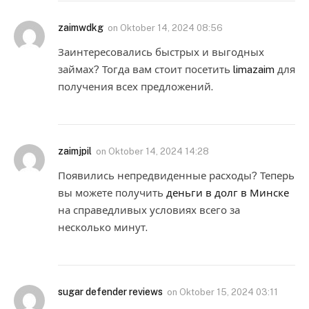
zaimwdkg
on
Oktober 14, 2024 08:56
Заинтересовались быстрых и выгодных
займах? Тогда вам стоит посетить
limazaim
для
получения всех предложений.
zaimjpil
on
Oktober 14, 2024 14:28
Появились непредвиденные расходы? Теперь
вы можете получить
деньги в долг в Минске
на справедливых условиях всего за
несколько минут.
sugar defender reviews
on
Oktober 15, 2024 03:11