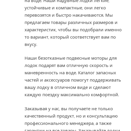
на воде. Наши надувные лодки легкие,
устойчивые и компактные, они легко
перевозятся и быстро накачиваются. Мы
предлагаем товары различных размеров и
характеристик, чтобы вы подобрали именно
то вариант, который соответствует вам по
вкусу.
Наши безотказные подвесные моторы для
лодок подарят вам отличную скорость и
маневренность на воде. Каталог запасных
частей и аксессуаров помогут поддерживать
вашу лодку в отличном виде и сделают
каждую поездку максимально комфортной.
Заказывая у нас, вы получаете не только
качественный продукт, но и консультацию
профессионального менеджера, а также
гарантии на все товары. Заказывайте лодки