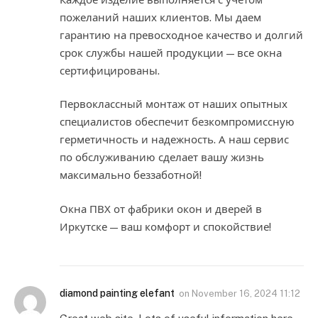
пожеланий наших клиентов. Мы даем
гарантию на превосходное качество и долгий
срок службы нашей продукции — все окна
сертифицированы.
Первоклассный монтаж от наших опытных
специалистов обеспечит безкомпромиссную
герметичность и надежность. А наш сервис
по обслуживанию сделает вашу жизнь
максимально беззаботной!
Окна ПВХ от фабрики окон и дверей в
Иркутске — ваш комфорт и спокойствие!
diamond painting elefant
on
November 16, 2024 11:12