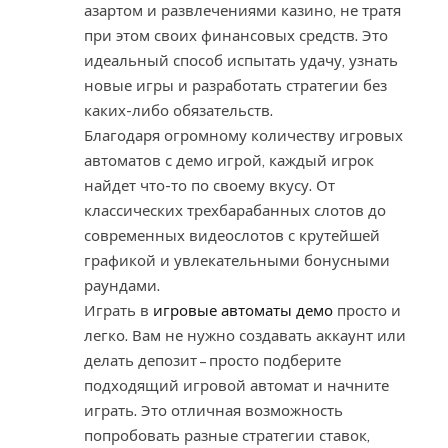
азартом и развлечениями казино, не тратя
при этом своих финансовых средств. Это
идеальный способ испытать удачу, узнать
новые игры и разработать стратегии без
каких-либо обязательств.
Благодаря огромному количеству игровых
автоматов с демо игрой, каждый игрок
найдет что-то по своему вкусу. От
классических трехбарабанных слотов до
современных видеослотов с крутейшей
графикой и увлекательными бонусными
раундами.
Играть в
игровые автоматы демо
просто и
легко. Вам не нужно создавать аккаунт или
делать депозит – просто подберите
подходящий игровой автомат и начните
играть. Это отличная возможность
попробовать разные стратегии ставок,