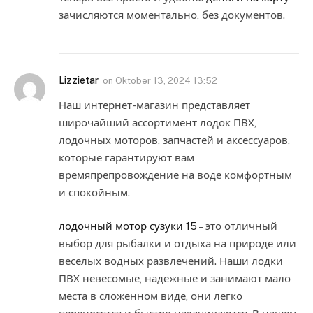
зачисляются моментально, без документов.
Lizzietar
on
Oktober 13, 2024 13:52
Наш интернет-магазин представляет
широчайший ассортимент лодок ПВХ,
лодочных моторов, запчастей и аксессуаров,
которые гарантируют вам
времяпрепровождение на воде комфортным
и спокойным.
лодочный мотор сузуки 15
– это отличный
выбор для рыбалки и отдыха на природе или
веселых водных развлечений. Наши лодки
ПВХ невесомые, надежные и занимают мало
места в сложенном виде, они легко