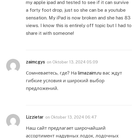
my apple ipad and tested to see if it can survive
a forty foot drop, just so she can be a youtube
sensation. My iPad is now broken and she has 83
views. I know this is entirely off topic but I had to
share it with someone!
zaimcgys
on
Oktober 13, 2024 05:09
Сомневаетесь, где? На
limazaim.ru
вас ждут
гибкие условия и широкий выбор
предложений.
Lizzietar
on
Oktober 13, 2024 06:47
Наш сайт предлагает широчайший
ассортимент надувных лодок, лодочных