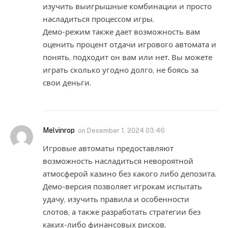
изучить выигрышные комбинации и просто
насладиться процессом игры.
Демо-режим также дает возможность вам
оценить процент отдачи игрового автомата и
понять, подходит он вам или нет. Вы можете
играть сколько угодно долго, не боясь за
свои деньги.
Melvinrop
on
Desember 1, 2024 03:46
Игровые автоматы предоставляют
возможность насладиться невороятной
атмосферой казино без какого либо депозита.
Демо-версия позволяет игрокам испытать
удачу, изучить правила и особенности
слотов, а также разработать стратегии без
каких-либо финансовых рисков.