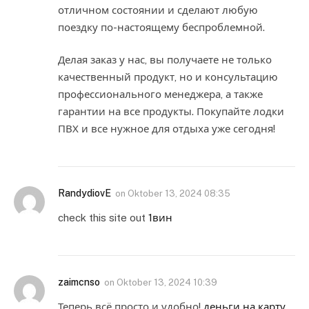
отличном состоянии и сделают любую
поездку по-настоящему беспроблемной.
Делая заказ у нас, вы получаете не только
качественный продукт, но и консультацию
профессионального менеджера, а также
гарантии на все продукты. Покупайте лодки
ПВХ и все нужное для отдыха уже сегодня!
RandydiovE
on
Oktober 13, 2024 08:35
check this site out
1вин
zaimcnso
on
Oktober 13, 2024 10:39
Теперь всё просто и удобно!
деньги на карту