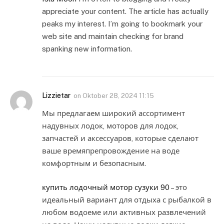
appreciate your content. The article has actually
peaks my interest. I’m going to bookmark your
web site and maintain checking for brand
spanking new information.
Lizzietar
on
Oktober 28, 2024 11:15
Мы предлагаем широкий ассортимент
надувных лодок, моторов для лодок,
запчастей и аксессуаров, которые сделают
ваше времяпрепровождение на воде
комфортным и безопасным.
купить лодочный мотор сузуки 90
– это
идеальный вариант для отдыха с рыбалкой в
любом водоеме или активных развлечений