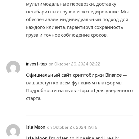
мультимодальные перевозки, доставку
негабаритных грузов и экспедирование. Мы
обеспечиваем индивидуальный подход для
каждого клиента, гарантируя сохранность
груза и точное соблюдение сроков.
invest-top
on
Oktober 26, 2024 02:22
Официальный сайт криптобиржи Binance
—
ваш доступ ко всем функциям платформы.
Подробности на invest-top.net для уверенного
старта.
Isla Moon
on
Oktober 27, 2024 19:15
Isla Moon
I’m often to blogging and i really