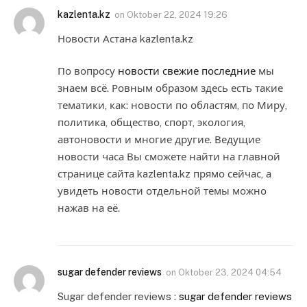
kazlenta.kz
on
Oktober 22, 2024 19:26
Новости Астана kazlenta.kz
По вопросу
новости свежие последние
мы
знаем всё. Ровным образом здесь есть такие
тематики, как: новости по областям, по Миру,
политика, общество, спорт, экология,
автоновости и многие другие. Ведущие
новости часа Вы сможете найти на главной
странице сайта kazlenta.kz прямо сейчас, а
увидеть новости отдельной темы можно
нажав на её.
sugar defender reviews
on
Oktober 23, 2024 04:54
Sugar defender reviews :
sugar defender reviews