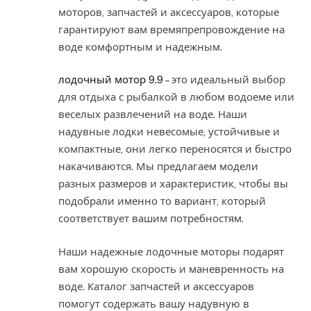
моторов, запчастей и аксессуаров, которые
гарантируют вам времяпрепровождение на
воде комфортным и надежным.
лодочный мотор 9.9
– это идеальный выбор
для отдыха с рыбалкой в любом водоеме или
веселых развлечений на воде. Наши
надувные лодки невесомые, устойчивые и
компактные, они легко переносятся и быстро
накачиваются. Мы предлагаем модели
разных размеров и характеристик, чтобы вы
подобрали именно то вариант, который
соответствует вашим потребностям.
Наши надежные лодочные моторы подарят
вам хорошую скорость и маневренность на
воде. Каталог запчастей и аксессуаров
помогут содержать вашу надувную в