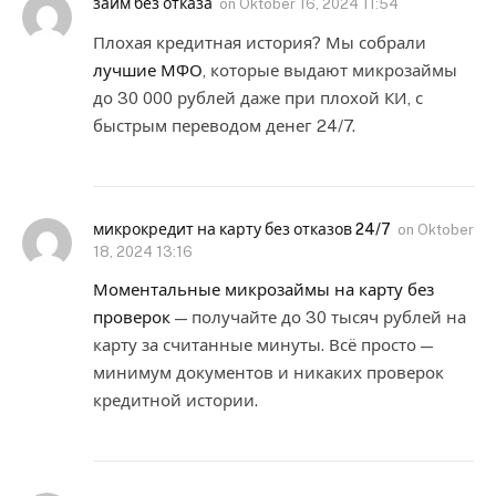
займ без отказа
on
Oktober 16, 2024 11:54
Плохая кредитная история? Мы собрали
лучшие МФО
, которые выдают микрозаймы
до 30 000 рублей даже при плохой КИ, с
быстрым переводом денег 24/7.
микрокредит на карту без отказов 24/7
on
Oktober
18, 2024 13:16
Моментальные микрозаймы на карту без
проверок
— получайте до 30 тысяч рублей на
карту за считанные минуты. Всё просто —
минимум документов и никаких проверок
кредитной истории.