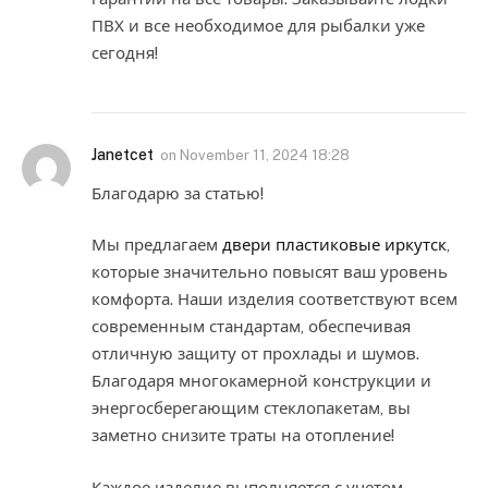
ПВХ и все необходимое для рыбалки уже
сегодня!
Janetcet
on
November 11, 2024 18:28
Благодарю за статью!
Мы предлагаем
двери пластиковые иркутск
,
которые значительно повысят ваш уровень
комфорта. Наши изделия соответствуют всем
современным стандартам, обеспечивая
отличную защиту от прохлады и шумов.
Благодаря многокамерной конструкции и
энергосберегающим стеклопакетам, вы
заметно снизите траты на отопление!
Каждое изделие выполняется с учетом