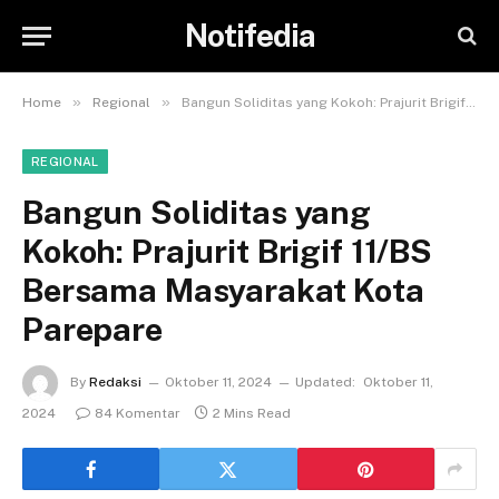
Notifedia
»
»
Home
Regional
Bangun Soliditas yang Kokoh: Prajurit Brigif 11/BS Bersama Masyarakat Kota Parepare
REGIONAL
Bangun Soliditas yang
Kokoh: Prajurit Brigif 11/BS
Bersama Masyarakat Kota
Parepare
By
Redaksi
Oktober 11, 2024
Updated:
Oktober 11,
2024
84 Komentar
2 Mins Read