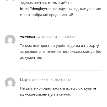
Задумываетесь о том, где? На
https://dengibyn.ru
вас ждут выгодные условия
и разнообразие предложений.
zaimbnou
on
Oktober 14, 2024 03:27
Теперь всё просто и удобно!
деньги на карту
зачисляются в течение нескольких минут, без
документов.
Liugka
on
Oktober 14, 2024 07:12
Не дайте холодам застать врасплох,
купите
мужские зимние угги
сейчас!