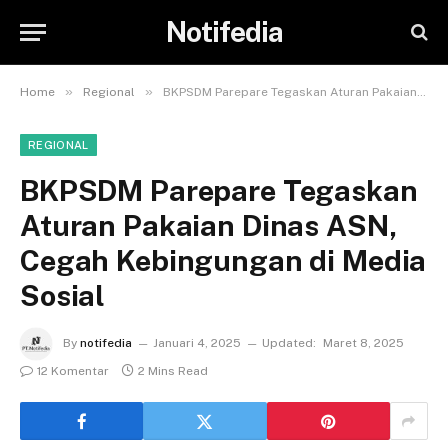
Notifedia
»
»
Home
Regional
BKPSDM Parepare Tegaskan Aturan Pakaian Dinas ASN, Cegah Kebingungan di Media Sosial
REGIONAL
BKPSDM Parepare Tegaskan
Aturan Pakaian Dinas ASN,
Cegah Kebingungan di Media
Sosial
By
notifedia
Januari 4, 2025
Updated:
Maret 8, 2025
12 Komentar
2 Mins Read