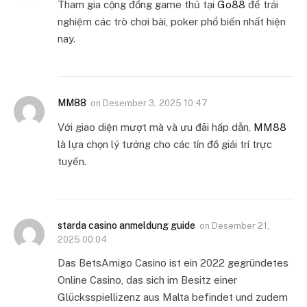
Tham gia cộng đồng game thủ tại
Go88
để trải
nghiệm các trò chơi bài, poker phổ biến nhất hiện
nay.
MM88
on
Desember 3, 2025 10:47
Với giao diện mượt mà và ưu đãi hấp dẫn,
MM88
là lựa chọn lý tưởng cho các tín đồ giải trí trực
tuyến.
starda casino anmeldung guide
on
Desember 21,
2025 00:04
Das BetsAmigo Casino ist ein 2022 gegründetes
Online Casino, das sich im Besitz einer
Glücksspiellizenz aus Malta befindet und zudem