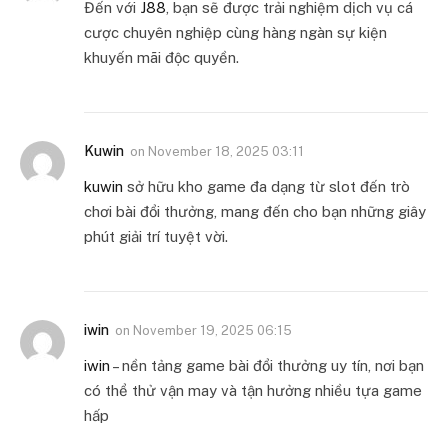
Đến với
J88
, bạn sẽ được trải nghiệm dịch vụ cá
cược chuyên nghiệp cùng hàng ngàn sự kiện
khuyến mãi độc quyền.
Kuwin
on
November 18, 2025 03:11
kuwin
sở hữu kho game đa dạng từ slot đến trò
chơi bài đổi thưởng, mang đến cho bạn những giây
phút giải trí tuyệt vời.
iwin
on
November 19, 2025 06:15
iwin
– nền tảng game bài đổi thưởng uy tín, nơi bạn
có thể thử vận may và tận hưởng nhiều tựa game
hấp