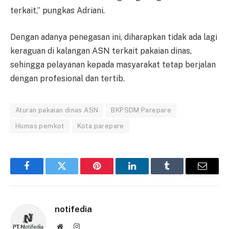
terkait,” pungkas Adriani.
Dengan adanya penegasan ini, diharapkan tidak ada lagi
keraguan di kalangan ASN terkait pakaian dinas,
sehingga pelayanan kepada masyarakat tetap berjalan
dengan profesional dan tertib.
Aturan pakaian dinas ASN
BKPSDM Parepare
Humas pemkot
Kota parepare
Facebook
Twitter
Pinterest
LinkedIn
Tumblr
Email
notifedia
Website
Instagram