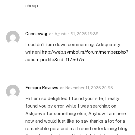
cheap
Conniewag
on
Agustus 31, 2025 13:39
I couldn’t turn down commenting. Adequately
written!
http://web.symbol.rs/forum/member.php?
action=profile&uid=1175075
Femipro Reviews
on
November 11, 2025 20:35
Hi I am so delighted I found your site, I really
found you by error, while I was searching on
Askjeeve for something else, Anyhow I am here
now and would just like to say thanks a lot for a
remarkable post and a all round entertaining blog