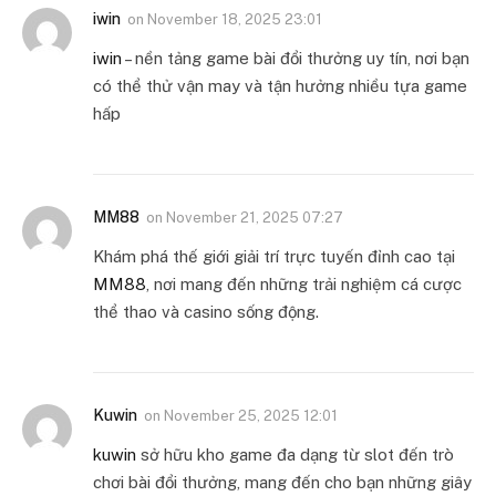
iwin
on
November 18, 2025 23:01
iwin
– nền tảng game bài đổi thưởng uy tín, nơi bạn
có thể thử vận may và tận hưởng nhiều tựa game
hấp
MM88
on
November 21, 2025 07:27
Khám phá thế giới giải trí trực tuyến đỉnh cao tại
MM88
, nơi mang đến những trải nghiệm cá cược
thể thao và casino sống động.
Kuwin
on
November 25, 2025 12:01
kuwin
sở hữu kho game đa dạng từ slot đến trò
chơi bài đổi thưởng, mang đến cho bạn những giây