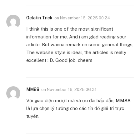
Gelatin Trick
on
November 16, 2025 00:24
I think this is one of the most significant
information for me. And i am glad reading your
article. But wanna remark on some general things,
The website style is ideal, the articles is really
excellent : D. Good job, cheers
MM88
on
November 16, 2025 06:31
Với giao diện mượt mà và ưu đãi hấp dẫn,
MM88
là lựa chọn lý tưởng cho các tín đồ giải trí trực
tuyến.