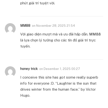
phút giải trí tuyệt vời.
MM88
on
November 28, 2025 21:54
Với giao diện mượt mà và ưu đãi hấp dẫn,
MM88
là lựa chọn lý tưởng cho các tín đồ giải trí trực
tuyến.
honey trick
on
Desember 1, 2025 00:27
I conceive this site has got some really superb
info for everyone :D. “Laughter is the sun that
drives winter from the human face.” by Victor
Hugo.