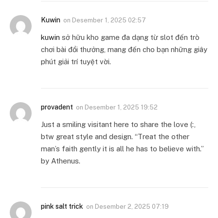
Kuwin
on
Desember 1, 2025 02:57
kuwin
sở hữu kho game đa dạng từ slot đến trò
chơi bài đổi thưởng, mang đến cho bạn những giây
phút giải trí tuyệt vời.
provadent
on
Desember 1, 2025 19:52
Just a smiling visitant here to share the love (:,
btw great style and design. “Treat the other
man’s faith gently it is all he has to believe with.”
by Athenus.
pink salt trick
on
Desember 2, 2025 07:19