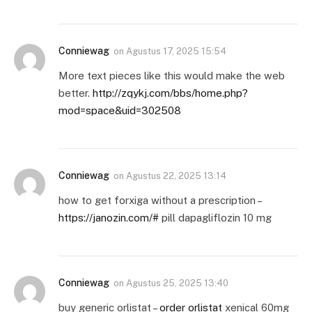
Conniewag
on
Agustus 17, 2025 15:54
More text pieces like this would make the web
better.
http://zqykj.com/bbs/home.php?
mod=space&uid=302508
Conniewag
on
Agustus 22, 2025 13:14
how to get forxiga without a prescription –
https://janozin.com/#
pill dapagliflozin 10 mg
Conniewag
on
Agustus 25, 2025 13:40
buy generic orlistat –
order orlistat
xenical 60mg