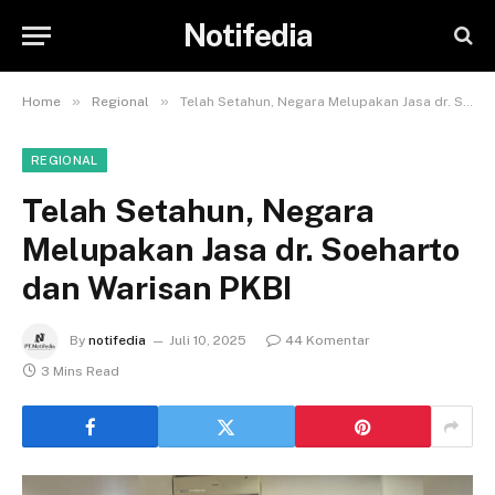
Notifedia
»
»
Home
Regional
Telah Setahun, Negara Melupakan Jasa dr. Soeharto dan Warisan PKBI
REGIONAL
Telah Setahun, Negara
Melupakan Jasa dr. Soeharto
dan Warisan PKBI
By
notifedia
Juli 10, 2025
44 Komentar
3 Mins Read