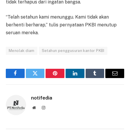
tidak terhapus dari ingatan bangsa.
“Telah setahun kami menunggu. Kami tidak akan
berhenti berharap,” tulis pernyataan PKBI menutup
seruan mereka.
Menolak diam
Setahun penggusuran kantor PKBI
Facebook
Twitter
Pinterest
LinkedIn
Tumblr
Email
notifedia
Website
Instagram