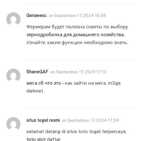
Genaeesc
on
September 17, 2024 16:58
Фермерам будет полезна советы по выбору
зернодробилка для домашнего хозяйства
.
Узнайте, какие функции необходимо знать.
ShaneGAF
on
September 17, 2024 17:10
мега сб что это
– как зайти на мега, m3ga
darknet
situs togel resmi
on
September 17, 2024 17:34
selamat datang di situs toto togel terpercaya,
toto slot
daftar