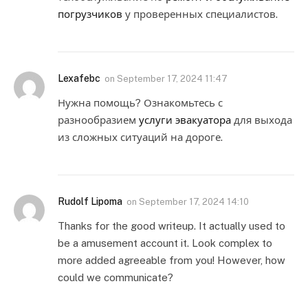
погрузчиков
у проверенных специалистов.
Lexafebc
on
September 17, 2024 11:47
Нужна помощь? Ознакомьтесь с
разнообразием
услуги эвакуатора
для выхода
из сложных ситуаций на дороге.
Rudolf Lipoma
on
September 17, 2024 14:10
Thanks for the good writeup. It actually used to
be a amusement account it. Look complex to
more added agreeable from you! However, how
could we communicate?