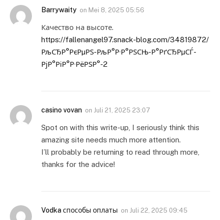
Barrywaity
on
Mei 8, 2025 05:56
Качество на высоте.
https://fallenangel97.snack-blog.com/34819872/
РљСЂР°РєРµРЅ-РљР°Р·Р°РЅСЊ-Р°РґСЂРµСЃ-
РјР°РіР°Р·РёРЅР°-2
casino vovan
on
Juli 21, 2025 23:07
Spot on with this write-up, I seriously think this
amazing site needs much more attention.
I’ll probably be returning to read through more,
thanks for the advice!
Vodka способы оплаты
on
Juli 22, 2025 09:45