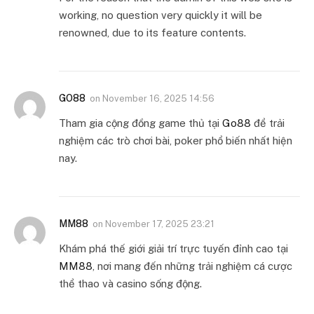
working, no question very quickly it will be
renowned, due to its feature contents.
GO88
on
November 16, 2025 14:56
Tham gia cộng đồng game thủ tại
Go88
để trải
nghiệm các trò chơi bài, poker phổ biến nhất hiện
nay.
MM88
on
November 17, 2025 23:21
Khám phá thế giới giải trí trực tuyến đỉnh cao tại
MM88
, nơi mang đến những trải nghiệm cá cược
thể thao và casino sống động.