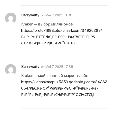
Barrywaity
on
Mei 7, 2025 11:38
Kraken — выбор миллионов.
https://lordlux1993.blogchaat.com/34920289/
РљР°Рє-Р·Р°Р№С‚Рё-РЅР°-РљСЂР°РєРµРЅ-
С‡РµСЂРµР·-Р·РµСЂРєР°Р»Рѕ-1
Barrywaity
on
Mei 7, 2025 17:38
Kraken — мой главный маркетплейс.
https://kidennkarapuz5259.qodsblog.com/34862
654/Р§С‚Рѕ-С‚Р°РєРѕРµ-РљСЂР°РєРµРЅ-Рё-
РєР°Рє-РёРј-РїРѕР»СЊР·РѕРІР°С‚СЊСЃСЏ