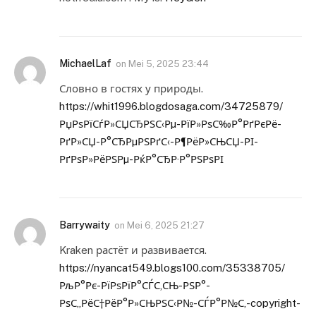
MichaelLaf
on
Mei 5, 2025 23:44
Словно в гостях у природы.
https://whit1996.blogdosaga.com/34725879/
РџРѕРїСѓР»СЏСЂРЅС‹Рµ-РїР»РѕС‰Р°РґРєРё-
РґР»СЏ-Р°СЂРµРЅРґС‹-Р¶РёР»СЊСЏ-РІ-
РґРѕР»РёРЅРµ-РќР°СЂР·Р°РЅРѕРІ
Barrywaity
on
Mei 6, 2025 21:27
Kraken растёт и развивается.
https://nyancat549.blogs100.com/35338705/
РљР°Рє-РїРѕРїР°СЃС‚СЊ-РЅР°-
РѕС„РёС†РёР°Р»СЊРЅС‹Р№-СЃР°Р№С‚-copyright-