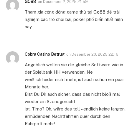
GO88
on
Desember 2, 2025 21:59
Tham gia cộng đồng game thủ tại
Go88
để trải
nghiệm các trò chơi bài, poker phổ biến nhất hiện
nay.
Cobra Casino Betrug
on
Desember 20, 2025 22:16
Angeblich wollen sie die gleiche Software wie in
der Spielbank HH verwenden. Ne
weiß ich leider nicht mehr, ist auch schon ein paar
Monate her.
Bist Du Dir auch sicher, dass das nicht bloß mal
wieder ein Szenegerücht
ist, Timo? Oh, wäre das toll – endlich keine langen,
ermüdenden Nachtfahrten quer durch den
Ruhrpott mehr!