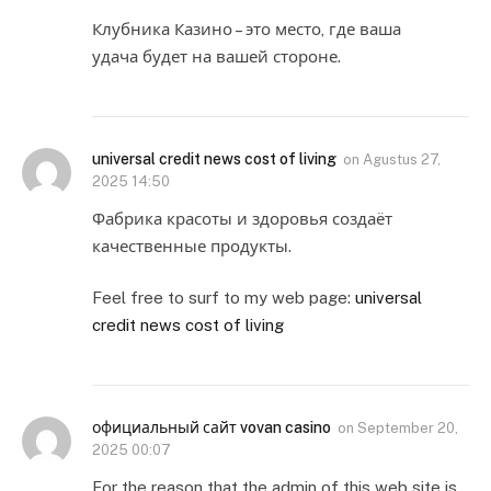
Клубника Казино – это место, где ваша
удача будет на вашей стороне.
universal credit news cost of living
on
Agustus 27,
2025 14:50
Фабрика красоты и здоровья создаёт
качественные продукты.
Feel free to surf to my web page:
universal
credit news cost of living
официальный сайт vovan casino
on
September 20,
2025 00:07
For the reason that the admin of this web site is