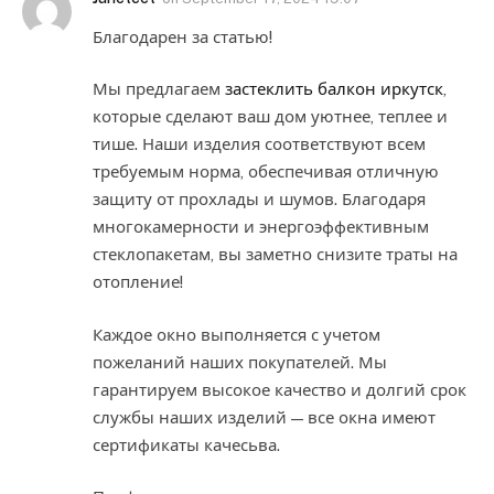
Благодарен за статью!
Мы предлагаем
застеклить балкон иркутск
,
которые сделают ваш дом уютнее, теплее и
тише. Наши изделия соответствуют всем
требуемым норма, обеспечивая отличную
защиту от прохлады и шумов. Благодаря
многокамерности и энергоэффективным
стеклопакетам, вы заметно снизите траты на
отопление!
Каждое окно выполняется с учетом
пожеланий наших покупателей. Мы
гарантируем высокое качество и долгий срок
службы наших изделий — все окна имеют
сертификаты качесьва.