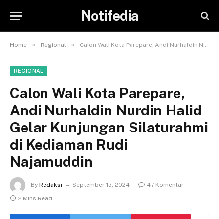
Notifedia
»
»
Home
Regional
Calon Wali Kota Parepare, Andi Nurhaldin Nurdin Halid Gelar Kunjungan Silaturahmi di Kediaman Rudi Najamuddin
REGIONAL
Calon Wali Kota Parepare,
Andi Nurhaldin Nurdin Halid
Gelar Kunjungan Silaturahmi
di Kediaman Rudi
Najamuddin
By
Redaksi
September 15, 2024
47 Komentar
2 Mins Read