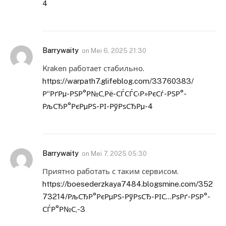
4
Barrywaity
on
Mei 6, 2025 21:30
Kraken работает стабильно.
https://warpath7.glifeblog.com/33760383/
Р“РґРµ-РЅР°Р№С‚Рё-СЃСЃС‹Р»РєСѓ-РЅР°-
РљСЂР°РєРµРЅ-РІ-РўРѕСЂРµ-4
Barrywaity
on
Mei 7, 2025 05:30
Приятно работать с таким сервисом.
https://boesederzkaya7484.blogsmine.com/352
73214/РљСЂР°РєРµРЅ-РўРѕСЂ-РІС…РѕРґ-РЅР°-
СЃР°Р№С‚-3