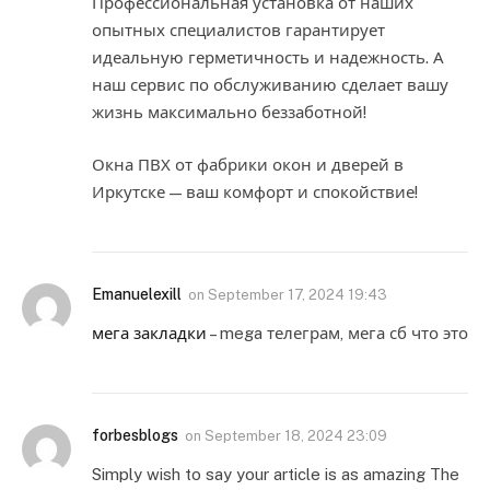
Профессиональная установка от наших
опытных специалистов гарантирует
идеальную герметичность и надежность. А
наш сервис по обслуживанию сделает вашу
жизнь максимально беззаботной!
Окна ПВХ от фабрики окон и дверей в
Иркутске — ваш комфорт и спокойствие!
Emanuelexill
on
September 17, 2024 19:43
мега закладки
– mega телеграм, мега сб что это
forbesblogs
on
September 18, 2024 23:09
Simply wish to say your article is as amazing The