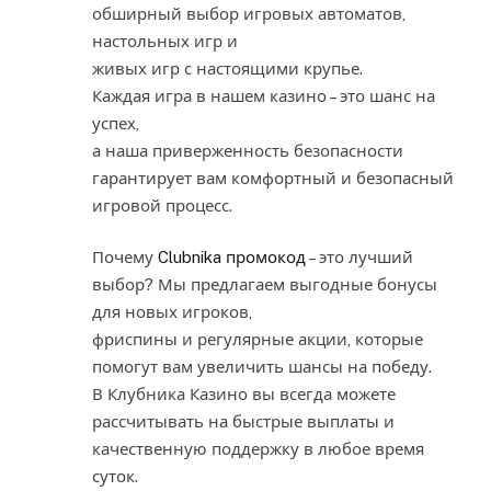
обширный выбор игровых автоматов,
настольных игр и
живых игр с настоящими крупье.
Каждая игра в нашем казино – это шанс на
успех,
а наша приверженность безопасности
гарантирует вам комфортный и безопасный
игровой процесс.
Почему
Clubnika промокод
– это лучший
выбор? Мы предлагаем выгодные бонусы
для новых игроков,
фриспины и регулярные акции, которые
помогут вам увеличить шансы на победу.
В Клубника Казино вы всегда можете
рассчитывать на быстрые выплаты и
качественную поддержку в любое время
суток.