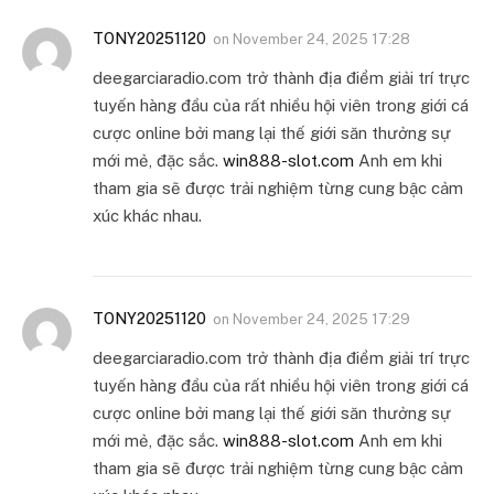
TONY20251120
on
November 24, 2025 17:28
deegarciaradio.com trở thành địa điểm giải trí trực
tuyến hàng đầu của rất nhiều hội viên trong giới cá
cược online bởi mang lại thế giới săn thưởng sự
mới mẻ, đặc sắc.
win888-slot.com
Anh em khi
tham gia sẽ được trải nghiệm từng cung bậc cảm
xúc khác nhau.
TONY20251120
on
November 24, 2025 17:29
deegarciaradio.com trở thành địa điểm giải trí trực
tuyến hàng đầu của rất nhiều hội viên trong giới cá
cược online bởi mang lại thế giới săn thưởng sự
mới mẻ, đặc sắc.
win888-slot.com
Anh em khi
tham gia sẽ được trải nghiệm từng cung bậc cảm