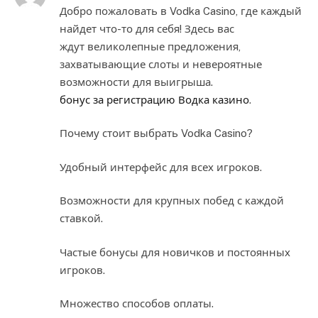
Добро пожаловать в Vodka Casino, где каждый
найдет что-то для себя! Здесь вас
ждут великолепные предложения,
захватывающие слоты и невероятные
возможности для выигрыша.
бонус за регистрацию Водка казино
.
Почему стоит выбрать Vodka Casino?
Удобный интерфейс для всех игроков.
Возможности для крупных побед с каждой
ставкой.
Частые бонусы для новичков и постоянных
игроков.
Множество способов оплаты.