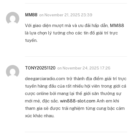
MM88
on
November 21, 2025 23:39
Với giao diện mượt mà và ưu đãi hấp dẫn,
MM88
là lựa chọn lý tưởng cho các tín đồ giải trí trực
tuyến.
TONY20251120
on
November 24, 2025 17:26
deegarciaradio.com trở thành địa điểm giải trí trực
tuyến hàng đầu của rất nhiều hội viên trong giới cá
cược online bởi mang lại thế giới săn thưởng sự
mới mẻ, đặc sắc.
win888-slot.com
Anh em khi
tham gia sẽ được trải nghiệm từng cung bậc cảm
xúc khác nhau.