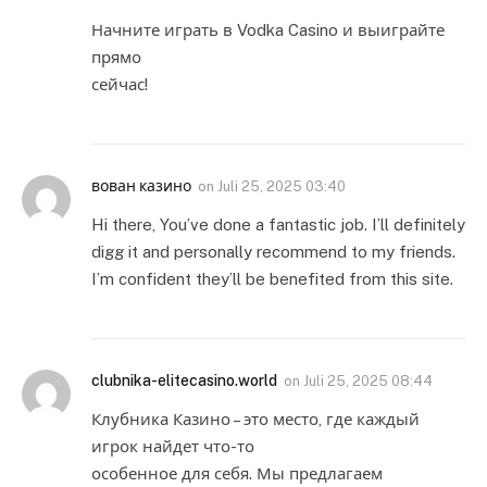
Начните играть в Vodka Casino и выиграйте
прямо
сейчас!
вован казино
on
Juli 25, 2025 03:40
Hi there, You’ve done a fantastic job. I’ll definitely
digg it and personally recommend to my friends.
I’m confident they’ll be benefited from this site.
clubnika-elitecasino.world
on
Juli 25, 2025 08:44
Клубника Казино – это место, где каждый
игрок найдет что-то
особенное для себя. Мы предлагаем