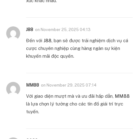
xúc khác nhau.
J88
on
November 25, 2025 04:13
Đến với
J88
, bạn sẽ được trải nghiệm dịch vụ cá
cược chuyên nghiệp cùng hàng ngàn sự kiện
khuyến mãi độc quyền.
MM88
on
November 29, 2025 07:14
Với giao diện mượt mà và ưu đãi hấp dẫn,
MM88
là lựa chọn lý tưởng cho các tín đồ giải trí trực
tuyến.