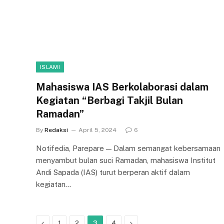
ISLAMI
Mahasiswa IAS Berkolaborasi dalam
Kegiatan “Berbagi Takjil Bulan
Ramadan”
By
Redaksi
April 5, 2024
6
Notifedia, Parepare — Dalam semangat kebersamaan
menyambut bulan suci Ramadan, mahasiswa Institut
Andi Sapada (IAS) turut berperan aktif dalam
kegiatan…
Previous
Next
1
2
3
4