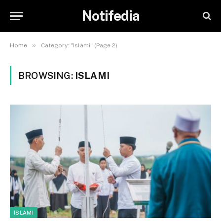
Notifedia
»
Home
Category: "Islami" (Page 2)
BROWSING:
ISLAMI
ISLAMI