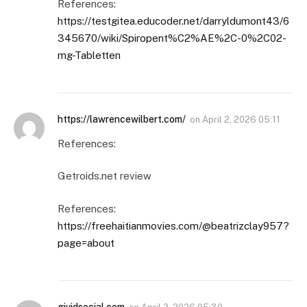
References:
https://testgitea.educoder.net/darryldumont43/6
345670/wiki/Spiropent%C2%AE%2C-0%2C02-
mg-Tabletten
https://lawrencewilbert.com/
on
April 2, 2026 05:11
References:
Getroids.net review
References:
https://freehaitianmovies.com/@beatrizclay957?
page=about
gividsocial.com