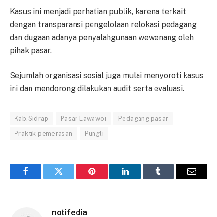
Kasus ini menjadi perhatian publik, karena terkait
dengan transparansi pengelolaan relokasi pedagang
dan dugaan adanya penyalahgunaan wewenang oleh
pihak pasar.
Sejumlah organisasi sosial juga mulai menyoroti kasus
ini dan mendorong dilakukan audit serta evaluasi.
Kab.Sidrap
Pasar Lawawoi
Pedagang pasar
Praktik pemerasan
Pungli
Facebook
Twitter
Pinterest
LinkedIn
Tumblr
Email
notifedia