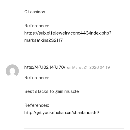
Ct casinos
References:
https://sub.elfejewelry.com:443/index.php?
marksatkins232117
http://47.102.147.170/
on
Maret 21, 2026 04:19
References:
Best stacks to gain muscle
References:
http://git.youkehulian.cn/sharilandis52