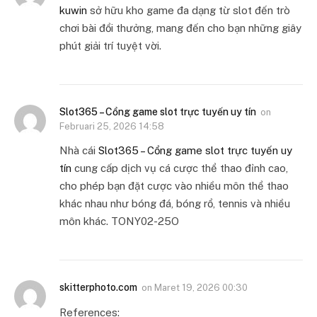
kuwin
sở hữu kho game đa dạng từ slot đến trò
chơi bài đổi thưởng, mang đến cho bạn những giây
phút giải trí tuyệt vời.
Slot365 – Cổng game slot trực tuyến uy tín
on
Februari 25, 2026 14:58
Nhà cái
Slot365 – Cổng game slot trực tuyến uy
tín
cung cấp dịch vụ cá cược thể thao đỉnh cao,
cho phép bạn đặt cược vào nhiều môn thể thao
khác nhau như bóng đá, bóng rổ, tennis và nhiều
môn khác. TONY02-25O
skitterphoto.com
on
Maret 19, 2026 00:30
References: