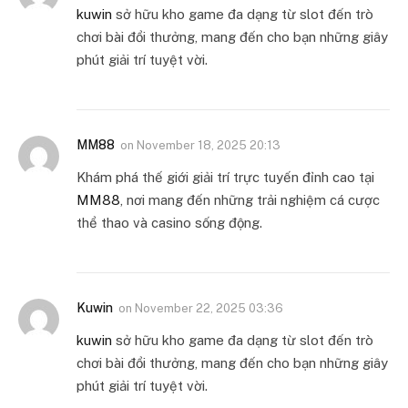
kuwin
sở hữu kho game đa dạng từ slot đến trò
chơi bài đổi thưởng, mang đến cho bạn những giây
phút giải trí tuyệt vời.
MM88
on
November 18, 2025 20:13
Khám phá thế giới giải trí trực tuyến đỉnh cao tại
MM88
, nơi mang đến những trải nghiệm cá cược
thể thao và casino sống động.
Kuwin
on
November 22, 2025 03:36
kuwin
sở hữu kho game đa dạng từ slot đến trò
chơi bài đổi thưởng, mang đến cho bạn những giây
phút giải trí tuyệt vời.