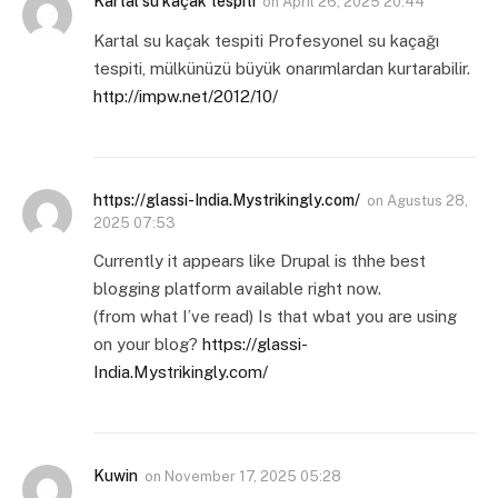
Kartal su kaçak tespiti
on
April 26, 2025 20:44
Kartal su kaçak tespiti Profesyonel su kaçağı
tespiti, mülkünüzü büyük onarımlardan kurtarabilir.
http://impw.net/2012/10/
https://glassi-India.Mystrikingly.com/
on
Agustus 28,
2025 07:53
Currently it appears like Drupal is thhe best
blogging platform available right now.
(from what I’ve read) Is that wbat you are using
on your blog?
https://glassi-
India.Mystrikingly.com/
Kuwin
on
November 17, 2025 05:28