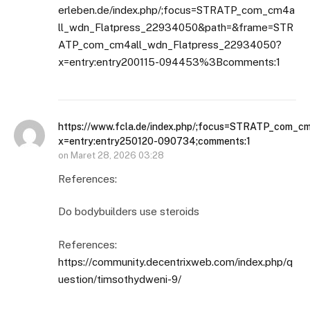
erleben.de/index.php/;focus=STRATP_com_cm4a
ll_wdn_Flatpress_22934050&path=&frame=STR
ATP_com_cm4all_wdn_Flatpress_22934050?
x=entry:entry200115-094453%3Bcomments:1
https://www.fcla.de/index.php/;focus=STRATP_co
x=entry:entry250120-090734;comments:1
on
Maret 28, 2026 03:28
References:
Do bodybuilders use steroids
References:
https://community.decentrixweb.com/index.php/q
uestion/timsothydweni-9/