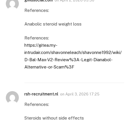
on
April 2, 2026 05:30
References:
Anabolic steroid weight loss
References:
https://gitea.my-
intrudair.com/shavonneleach/shavonne1992/wiki/
D-Bal-Max-V2-Review%3A-Legit-Dianabol-
Alternative-or-Scam%3F
rsh-recruitment.nl
on
April 3, 2026 17:25
References:
Steroids without side effects