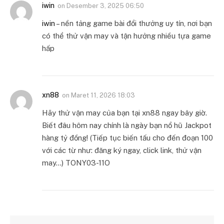
iwin
on
Desember 3, 2025 06:50
iwin
– nền tảng game bài đổi thưởng uy tín, nơi bạn
có thể thử vận may và tận hưởng nhiều tựa game
hấp
xn88
on
Maret 11, 2026 18:03
Hãy thử vận may của bạn tại xn88 ngay bây giờ.
Biết đâu hôm nay chính là ngày bạn nổ hũ Jackpot
hàng tỷ đồng! (Tiếp tục biến tấu cho đến đoạn 100
với các từ như: đăng ký ngay, click link, thử vận
may…) TONY03-11O