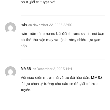
phút giải trí tuyệt vời.
iwin
on
November 22, 2025 22:59
iwin
– nền tảng game bài đổi thưởng uy tín, nơi bạn
có thể thử vận may và tận hưởng nhiều tựa game
hấp
MM88
on
Desember 2, 2025 14:41
Với giao diện mượt mà và ưu đãi hấp dẫn,
MM88
là lựa chọn lý tưởng cho các tín đồ giải trí trực
tuyến.