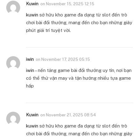
Kuwin
on
November 15, 2025 12:15
kuwin
sở hữu kho game đa dạng từ slot đến trò
chơi bài đổi thưởng, mang đến cho bạn những giây
phút giải trí tuyệt vời.
iwin
on
November 17, 2025 05:15
iwin
– nền tảng game bài đổi thưởng uy tín, nơi bạn
có thể thử vận may và tận hưởng nhiều tựa game
hấp
Kuwin
on
November 21, 2025 08:54
kuwin
sở hữu kho game đa dạng từ slot đến trò
chơi bài đổi thưởng, mang đến cho bạn những giây