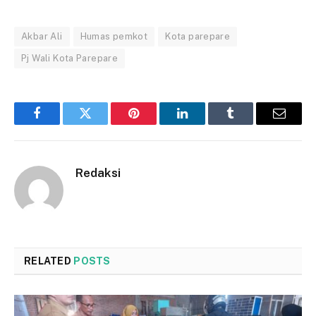
Akbar Ali
Humas pemkot
Kota parepare
Pj Wali Kota Parepare
Facebook
Twitter
Pinterest
LinkedIn
Tumblr
Email
Redaksi
RELATED
POSTS