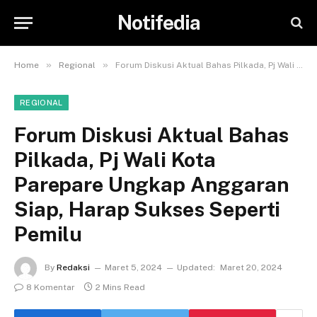
Notifedia
»
»
Home
Regional
Forum Diskusi Aktual Bahas Pilkada, Pj Wali Kota Parepare Ungkap Anggaran Siap, Harap Sukses Seperti Pemilu
REGIONAL
Forum Diskusi Aktual Bahas
Pilkada, Pj Wali Kota
Parepare Ungkap Anggaran
Siap, Harap Sukses Seperti
Pemilu
By
Redaksi
Maret 5, 2024
Updated:
Maret 20, 2024
8 Komentar
2 Mins Read