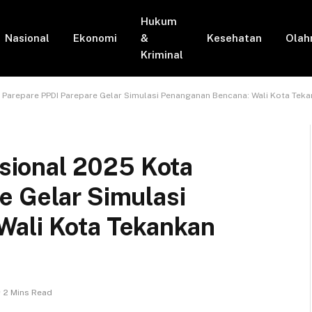
Hukum
Nasional
Ekonomi
&
Kesehatan
Olah
Kriminal
ta Parepare PPDI Parepare Gelar Simulasi Penanganan Bencana: Wali Kota Tek
asional 2025 Kota
e Gelar Simulasi
Wali Kota Tekankan
2 Mins Read