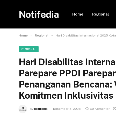
Notifedia
Home
Regional
»
»
Home
Regional
Hari Disabilitas Internasional 2025 Ko
REGIONAL
Hari Disabilitas Intern
Parepare PPDI Parepar
Penanganan Bencana: 
Komitmen Inklusivitas
By
notifedia
Desember 3, 2025
60 Komentar