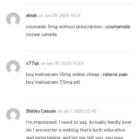
alnsh
on
Juni 28, 2025 18:12
coumadin 5mg without prescription –
coumamide
cozaar canada
x77qx
on
Juni 30, 2025 15:29
buy meloxicam 15mg online cheap –
relieve pain
buy meloxicam 7.5mg pill
Shirley Casuse
on
Juli 1, 2025 03:42
I’m impressed, I need to say. Actually hardly ever
do I encounter a weblog that’s both educative
and entertaining, and let me tell you, you may