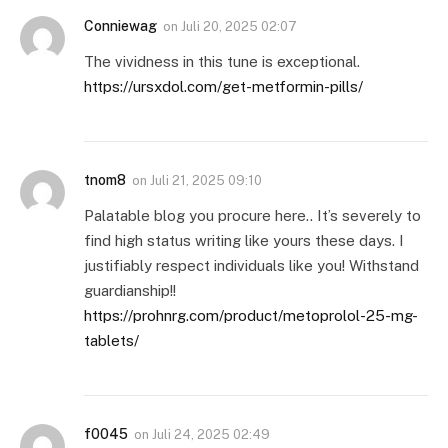
Conniewag
on
Juli 20, 2025 02:07
The vividness in this tune is exceptional.
https://ursxdol.com/get-metformin-pills/
tnom8
on
Juli 21, 2025 09:10
Palatable blog you procure here.. It’s severely to
find high status writing like yours these days. I
justifiably respect individuals like you! Withstand
guardianship!!
https://prohnrg.com/product/metoprolol-25-mg-
tablets/
f0045
on
Juli 24, 2025 02:49