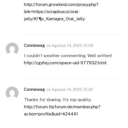
http://forum.growkind.com/proxy.php?
link=https://scrapbox.io/oral-
jelly/KГ¶p_Kamagra_Oral_Jelly
Conniewag
on
Agustus 14, 2025 12:38
I couldn’t weather commenting. Well written!
http://zgyhsj.com/space-uid-977932.html
Conniewag
on
Agustus 14, 2025 15:00
Thanks for sharing. It’s top quality.
http://forum.ttpforum.de/member.php?
action=profile&uid=424441