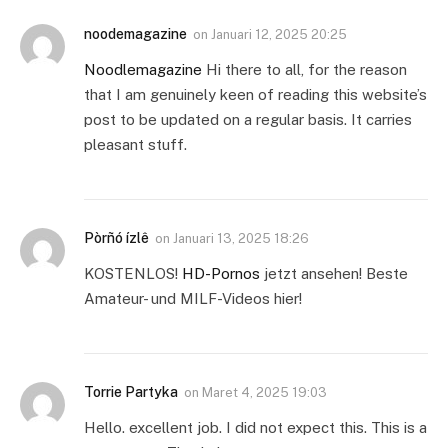
noodemagazine
on
Januari 12, 2025 20:25
Noodlemagazine
Hi there to all, for the reason
that I am genuinely keen of reading this website’s
post to be updated on a regular basis. It carries
pleasant stuff.
Pòrñó ízlê
on
Januari 13, 2025 18:26
KOSTENLOS!
HD-Pornos
jetzt ansehen! Beste
Amateur- und MILF-Videos hier!
Torrie Partyka
on
Maret 4, 2025 19:03
Hello. excellent job. I did not expect this. This is a