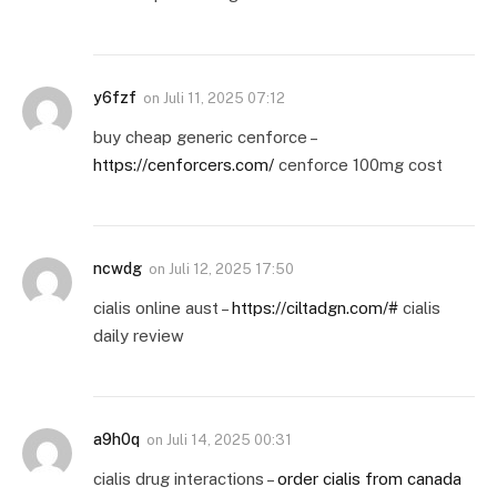
y6fzf
on
Juli 11, 2025 07:12
buy cheap generic cenforce –
https://cenforcers.com/
cenforce 100mg cost
ncwdg
on
Juli 12, 2025 17:50
cialis online aust –
https://ciltadgn.com/#
cialis
daily review
a9h0q
on
Juli 14, 2025 00:31
cialis drug interactions –
order cialis from canada