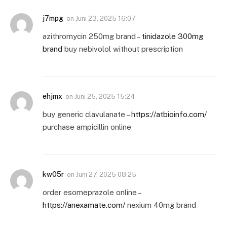
j7mpg
on
Juni 23, 2025 16:07
azithromycin 250mg brand –
tinidazole 300mg
brand
buy nebivolol without prescription
ehjmx
on
Juni 25, 2025 15:24
buy generic clavulanate –
https://atbioinfo.com/
purchase ampicillin online
kw05r
on
Juni 27, 2025 08:25
order esomeprazole online –
https://anexamate.com/
nexium 40mg brand