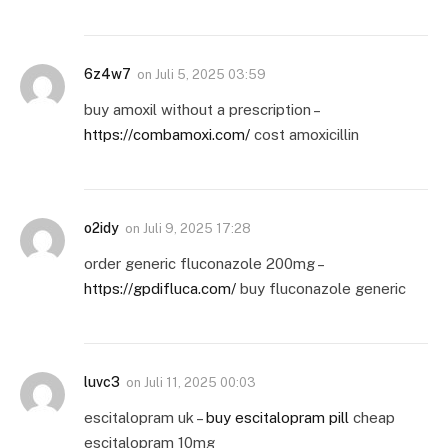
6z4w7
on
Juli 5, 2025 03:59
buy amoxil without a prescription –
https://combamoxi.com/
cost amoxicillin
o2idy
on
Juli 9, 2025 17:28
order generic fluconazole 200mg –
https://gpdifluca.com/
buy fluconazole generic
luvc3
on
Juli 11, 2025 00:03
escitalopram uk –
buy escitalopram pill
cheap
escitalopram 10mg