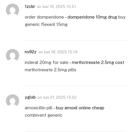
1zcbr
on
Juni 16, 2025 15:51
order domperidone –
domperidone 10mg drug
buy
generic flexeril 15mg
nv92z
on
Juni 18, 2025 15:19
inderal 20mg for sale –
methotrexate 2.5mg cost
methotrexate 2.5mg pills
yglxb
on
Juni 21, 2025 13:02
amoxicillin pill –
buy amoxil online cheap
combivent generic