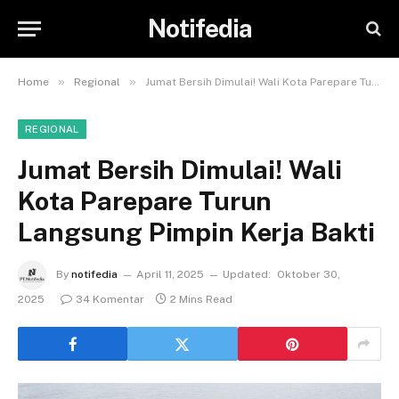
Notifedia
»
»
Home
Regional
Jumat Bersih Dimulai! Wali Kota Parepare Turun Langsung Pimpin Kerja Bakti
REGIONAL
Jumat Bersih Dimulai! Wali
Kota Parepare Turun
Langsung Pimpin Kerja Bakti
By
notifedia
April 11, 2025
Updated:
Oktober 30,
2025
34 Komentar
2 Mins Read