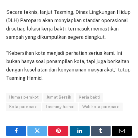
Secara teknis, lanjut Tasming, Dinas Lingkungan Hidup
(DLH) Parepare akan menyiapkan standar operasional
di setiap lokasi kerja bakti, termasuk memastikan
sampah yang dikumpulkan segera diangkut.
“Kebersihan kota menjadi perhatian serius kami. Ini
bukan hanya soal penampilan kota, tapi juga berkaitan
dengan kesehatan dan kenyamanan masyarakat,” tutup
Tasming Hamid.
Humas pemkot
Jumat Bersih
Kerja bakti
Kota parepare
Tasming hamid
Wali kota parepare
Facebook
Twitter
Pinterest
LinkedIn
Tumblr
Email