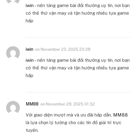
iwin
– nền tảng game bài đổi thưởng uy tín, nơi bạn
có thể thử vận may và tận hưởng nhiều tựa game
hấp
iwin
on
November 23, 2025 23:28
iwin
– nền tảng game bài đổi thưởng uy tín, nơi bạn
có thể thử vận may và tận hưởng nhiều tựa game
hấp
MM88
on
November 29, 2025 01:32
Với giao diện mượt mà và ưu đãi hấp dẫn,
MM88
là lựa chọn lý tưởng cho các tín đồ giải trí trực
tuyến.