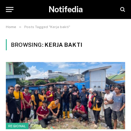
Notifedia
»
Home
Posts Tagged "Kerja bakti"
BROWSING:
KERJA BAKTI
REGIONAL