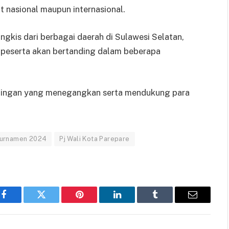
t nasional maupun internasional.
angkis dari berbagai daerah di Sulawesi Selatan,
ra peserta akan bertanding dalam beberapa
ndingan yang menegangkan serta mendukung para
turnamen 2024
Pj Wali Kota Parepare
Facebook
Twitter
Pinterest
LinkedIn
Tumblr
Email