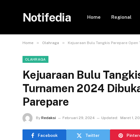
Notifedia
Home
Regional
»
»
Home
Olahraga
Kejuaraan Bulu Tangkis Parepare Open 
OLAHRAGA
Kejuaraan Bulu Tangki
Turnamen 2024 Dibuka 
Parepare
By
Redaksi
Februari 29, 2024
Updated:
Maret 1, 2
Facebook
Twitter
Pinter