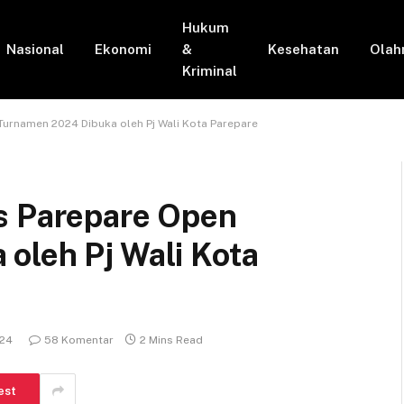
Hukum
Nasional
Ekonomi
&
Kesehatan
Olah
Kriminal
Turnamen 2024 Dibuka oleh Pj Wali Kota Parepare
s Parepare Open
oleh Pj Wali Kota
024
58 Komentar
2 Mins Read
est