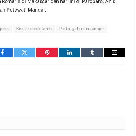
kemarin di Makassar dan hari ini di Parepare, Anis
an Polewali Mandar.
epare
Kantor sekretariat
Partai gelora indonesia
Facebook
Twitter
Pinterest
LinkedIn
Tumblr
Email