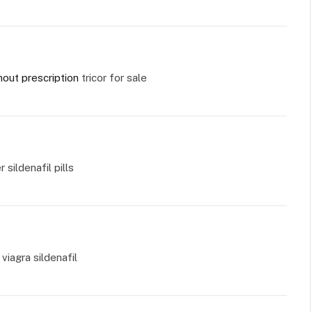
hout prescription
tricor for sale
 sildenafil pills
viagra sildenafil