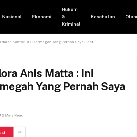
Hukum
Nasional
Ekonomi
&
Kesehatan
Olah
Kriminal
i Adalah Kantor DPD Termegah Yang Pernah Saya Lihat
ra Anis Matta : Ini
rmegah Yang Pernah Saya
2 Mins Read
est