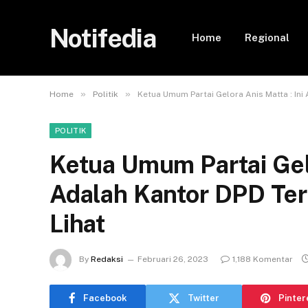
Notifedia
Home
Regional
»
»
Home
Politik
Ketua Umum Partai Gelora Anis Matta : In
POLITIK
Ketua Umum Partai Gelo
Adalah Kantor DPD Te
Lihat
By
Redaksi
Februari 26, 2023
1,188 Komentar
Facebook
Twitter
Pinter