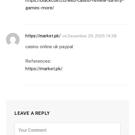
https://blackcoin.co/wild-casino-review-safety-
games-more/
https://market.pk/
on
Desember 29, 2025 14:38
casino online uk paypal
References:
https://market.pk/
LEAVE A REPLY