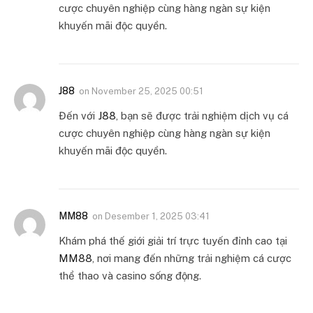
cược chuyên nghiệp cùng hàng ngàn sự kiện
khuyến mãi độc quyền.
J88
on
November 25, 2025 00:51
Đến với
J88
, bạn sẽ được trải nghiệm dịch vụ cá
cược chuyên nghiệp cùng hàng ngàn sự kiện
khuyến mãi độc quyền.
MM88
on
Desember 1, 2025 03:41
Khám phá thế giới giải trí trực tuyến đỉnh cao tại
MM88
, nơi mang đến những trải nghiệm cá cược
thể thao và casino sống động.