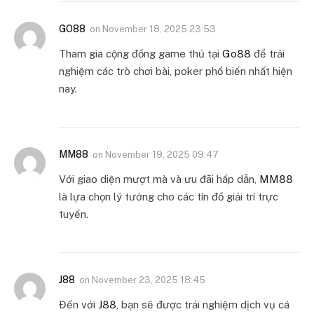
GO88
on
November 18, 2025 23:53
Tham gia cộng đồng game thủ tại
Go88
để trải
nghiệm các trò chơi bài, poker phổ biến nhất hiện
nay.
MM88
on
November 19, 2025 09:47
Với giao diện mượt mà và ưu đãi hấp dẫn,
MM88
là lựa chọn lý tưởng cho các tín đồ giải trí trực
tuyến.
J88
on
November 23, 2025 18:45
Đến với
J88
, bạn sẽ được trải nghiệm dịch vụ cá