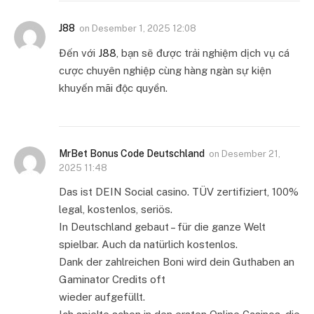
J88
on
Desember 1, 2025 12:08
Đến với
J88
, bạn sẽ được trải nghiệm dịch vụ cá
cược chuyên nghiệp cùng hàng ngàn sự kiện
khuyến mãi độc quyền.
MrBet Bonus Code Deutschland
on
Desember 21,
2025 11:48
Das ist DEIN Social casino. TÜV zertifiziert, 100%
legal, kostenlos, seriös.
In Deutschland gebaut – für die ganze Welt
spielbar. Auch da natürlich kostenlos.
Dank der zahlreichen Boni wird dein Guthaben an
Gaminator Credits oft
wieder aufgefüllt.