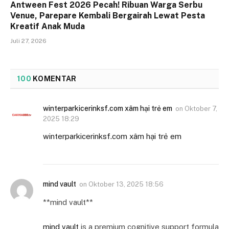
Antween Fest 2026 Pecah! Ribuan Warga Serbu
Venue, Parepare Kembali Bergairah Lewat Pesta
Kreatif Anak Muda
Juli 27, 2026
100
KOMENTAR
winterparkicerinksf.com xâm hại trẻ em
on
Oktober 7,
2025 18:29
winterparkicerinksf.com xâm hại trẻ em
mind vault
on
Oktober 13, 2025 18:56
**mind vault**
mind vault
is a premium cognitive support formula