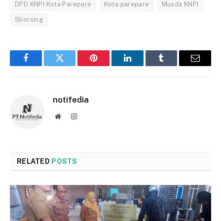
DPD KNPI Kota Parepare
Kota parepare
Musda KNPI
Skorsing
Facebook
Twitter
Pinterest
LinkedIn
Tumblr
Email
notifedia
Website
Instagram
RELATED
POSTS