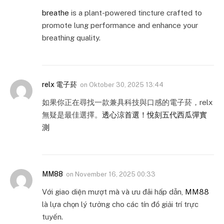
breathe
is a plant-powered tincture crafted to
promote lung performance and enhance your
breathing quality.
relx 電子菸
on
Oktober 30, 2025 13:44
如果你正在尋找一款兼具科技與口感的電子菸，relx
無疑是最佳選擇。
透心涼首選！悅刻五代西瓜彈實
測
MM88
on
November 16, 2025 00:33
Với giao diện mượt mà và ưu đãi hấp dẫn,
MM88
là lựa chọn lý tưởng cho các tín đồ giải trí trực
tuyến.