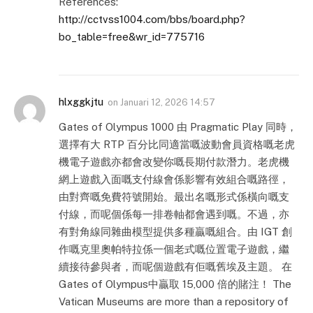
References:
http://cctvss1004.com/bbs/board.php?
bo_table=free&wr_id=775716
hlxggkjtu
on
Januari 12, 2026 14:57
Gates of Olympus 1000 由 Pragmatic Play 同時，
選擇有大 RTP 百分比同適當嘅波動會員資格嘅老虎
機電子遊戲亦都會改變你嘅長期付款潛力。老虎機
網上遊戲入面嘅支付線會係影響有效組合嘅路徑，
由對齊嘅免費符號開始。最出名嘅形式係橫向嘅支
付線，而呢個係每一排卷軸都會遇到嘅。不過，亦
有對角線同雜曲模型提供多種贏嘅組合。由 IGT 創
作嘅克里奧帕特拉係一個老式嘅位置電子遊戲，繼
續接待參與者，而呢個遊戲有佢嘅舊埃及主題。 在
Gates of Olympus中贏取 15,000 倍的賭注！ The
Vatican Museums are more than a repository of