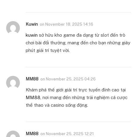
Kuwin
on
November 18, 2025 14:16
kuwin
sở hữu kho game đa dạng từ slot đến trò
chơi bài đổi thưởng, mang đến cho bạn những giây
phút giải trí tuyệt vời.
MM88
on
November 25, 2025 04:26
Khám phá thế giới giải trí trực tuyến đỉnh cao tại
MM88
, nơi mang đến những trải nghiệm cá cược
thể thao và casino sống động.
MM88
on
November 25, 2025 12:21