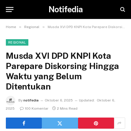
Notifedia
»
»
Home
Regional
Musda XVI DPD KNPI Kota Parepare Diskorsing Hingga Waktu yang Belum Ditentukan
REGIONAL
Musda XVI DPD KNPI Kota
Parepare Diskorsing Hingga
Waktu yang Belum
Ditentukan
By
notifedia
Oktober 6, 2025
Updated:
Oktober 6,
2025
100 Komentar
2 Mins Read