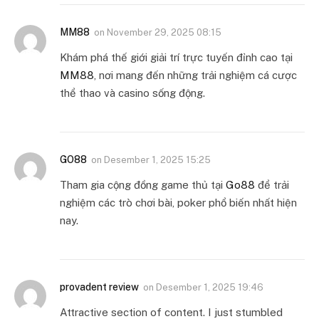
MM88
on
November 29, 2025 08:15
Khám phá thế giới giải trí trực tuyến đỉnh cao tại
MM88
, nơi mang đến những trải nghiệm cá cược
thể thao và casino sống động.
GO88
on
Desember 1, 2025 15:25
Tham gia cộng đồng game thủ tại
Go88
để trải
nghiệm các trò chơi bài, poker phổ biến nhất hiện
nay.
provadent review
on
Desember 1, 2025 19:46
Attractive section of content. I just stumbled