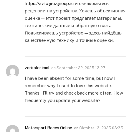
https://avtogruzgroup.ru
и ознакомьтесь
рецензии на устройства. Хочешь объективная
оценка — этот проект предлагает материалы,
технические данные и обратную связь.
Подыскиваешь устройство — здесь найдёшь
качественную технику и точные оценки.
zoritoler imol
on
September 22, 2025 13:27
I have been absent for some time, but now I
remember why I used to love this website.
Thanks , I’ll try and check back more often. How
frequently you update your website?
Motorsport Races Online
on
Oktober 13, 2025 03:35