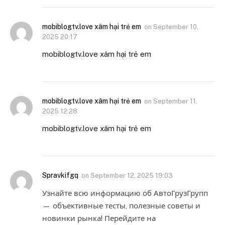
mobiblogtv.love xâm hại trẻ em
on
September 10,
2025 20:17
mobiblogtv.love xâm hại trẻ em
mobiblogtv.love xâm hại trẻ em
on
September 11,
2025 12:28
mobiblogtv.love xâm hại trẻ em
Spravkifgq
on
September 12, 2025 19:03
Узнайте всю информацию об АвтоГрузГрупп
— объективные тесты, полезные советы и
новинки рынка! Перейдите на