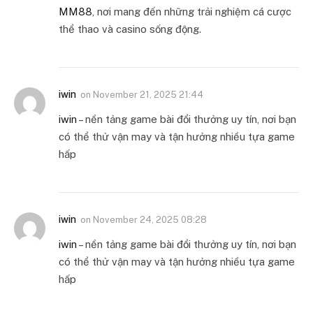
MM88
, nơi mang đến những trải nghiệm cá cược
thể thao và casino sống động.
iwin
on
November 21, 2025 21:44
iwin
– nền tảng game bài đổi thưởng uy tín, nơi bạn
có thể thử vận may và tận hưởng nhiều tựa game
hấp
iwin
on
November 24, 2025 08:28
iwin
– nền tảng game bài đổi thưởng uy tín, nơi bạn
có thể thử vận may và tận hưởng nhiều tựa game
hấp