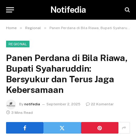
Notifedia
»
»
Home
Regional
Panen Perdana di Bila Riawa, Bupati Syaharuddin: Bersyukur dan Terus Jaga Kebersamaan
REGIONAL
Panen Perdana di Bila Riawa,
Bupati Syaharuddin:
Bersyukur dan Terus Jaga
Kebersamaan
By
notifedia
September 2, 2025
22 Komentar
3 Mins Read