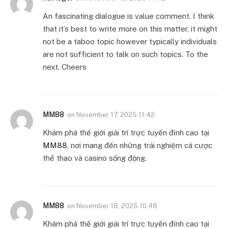
An fascinating dialogue is value comment. I think
that it’s best to write more on this matter, it might
not be a taboo topic however typically individuals
are not sufficient to talk on such topics. To the
next. Cheers
MM88
on
November 17, 2025 11:42
Khám phá thế giới giải trí trực tuyến đỉnh cao tại
MM88
, nơi mang đến những trải nghiệm cá cược
thể thao và casino sống động.
MM88
on
November 18, 2025 10:48
Khám phá thế giới giải trí trực tuyến đỉnh cao tại