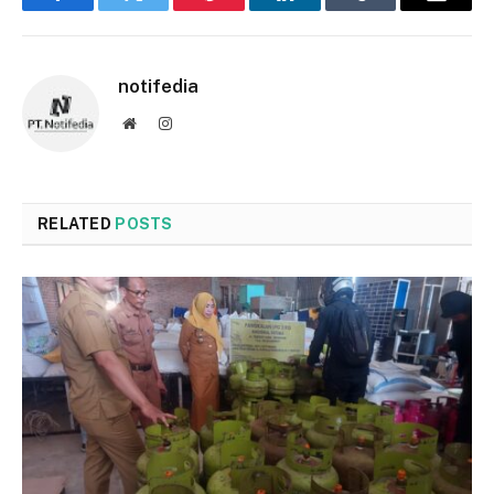
Facebook
Twitter
Pinterest
LinkedIn
Tumblr
Email
notifedia
Website
Instagram
RELATED
POSTS