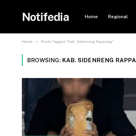
Notifedia
Home
Regional
»
Home
Posts Tagged "Kab. Sidenreng Rappang"
BROWSING:
KAB. SIDENRENG RAPP