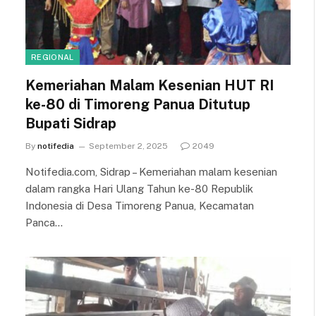
REGIONAL
Kemeriahan Malam Kesenian HUT RI
ke-80 di Timoreng Panua Ditutup
Bupati Sidrap
By
notifedia
September 2, 2025
2049
Notifedia.com, Sidrap – Kemeriahan malam kesenian
dalam rangka Hari Ulang Tahun ke-80 Republik
Indonesia di Desa Timoreng Panua, Kecamatan
Panca…