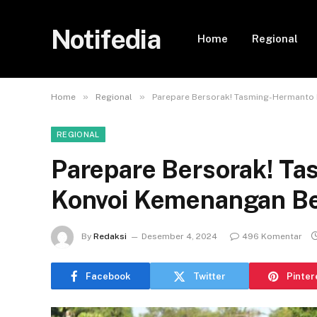
Notifedia
Home
Regional
»
»
Home
Regional
Parepare Bersorak! Tasming-Hermanto 
REGIONAL
Parepare Bersorak! T
Konvoi Kemenangan Be
By
Redaksi
Desember 4, 2024
496 Komentar
Facebook
Twitter
Pinter