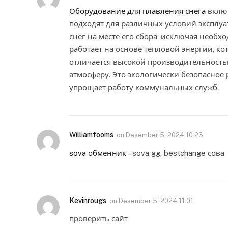
Оборудование для плавления снега
включ
подходят для различных условий эксплуа
снег на месте его сбора, исключая необ
работает на основе тепловой энергии, ко
отличается высокой производительност
атмосферу. Это экологически безопасное
упрощает работу коммунальных служб.
Williamfooms
on
Desember 5, 2024 10:23
sova обменник
– sova gg, bestchange сова
Kevinrougs
on
Desember 5, 2024 11:01
проверить сайт