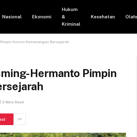
Hukum
Nasional
Ekonomi
&
Kesehatan
Olah
Kriminal
Pimpin Konvoi Kemenangan Bersejarah
asming-Hermanto Pimpin
rsejarah
2 Mins Read
est