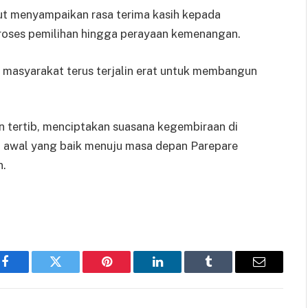
rut menyampaikan rasa terima kasih kepada
proses pemilihan hingga perayaan kemenangan.
n masyarakat terus terjalin erat untuk membangun
 tertib, menciptakan suasana kegembiraan di
di awal yang baik menuju masa depan Parepare
n.
Facebook
Twitter
Pinterest
LinkedIn
Tumblr
Email