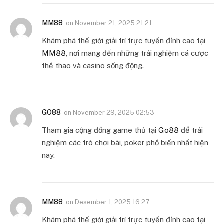
MM88
on
November 21, 2025 21:21
Khám phá thế giới giải trí trực tuyến đỉnh cao tại
MM88
, nơi mang đến những trải nghiệm cá cược
thể thao và casino sống động.
GO88
on
November 29, 2025 02:53
Tham gia cộng đồng game thủ tại
Go88
để trải
nghiệm các trò chơi bài, poker phổ biến nhất hiện
nay.
MM88
on
Desember 1, 2025 16:27
Khám phá thế giới giải trí trực tuyến đỉnh cao tại