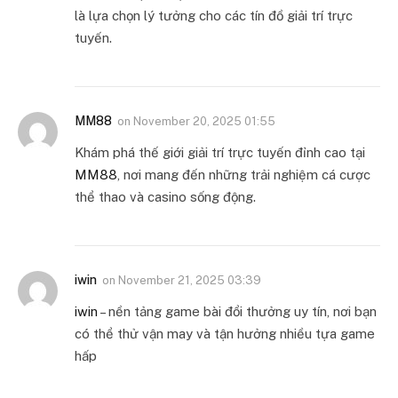
là lựa chọn lý tưởng cho các tín đồ giải trí trực
tuyến.
MM88
on
November 20, 2025 01:55
Khám phá thế giới giải trí trực tuyến đỉnh cao tại
MM88
, nơi mang đến những trải nghiệm cá cược
thể thao và casino sống động.
iwin
on
November 21, 2025 03:39
iwin
– nền tảng game bài đổi thưởng uy tín, nơi bạn
có thể thử vận may và tận hưởng nhiều tựa game
hấp