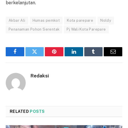
berkelanjutan.
Akbar Ali
Humas pemkot
Kota parepare
Noldy
Penanaman Pohon Serentak
Pj Wali Kota Parepare
Facebook
Twitter
Pinterest
LinkedIn
Tumblr
Email
Redaksi
RELATED
POSTS