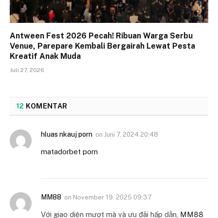
Antween Fest 2026 Pecah! Ribuan Warga Serbu
Venue, Parepare Kembali Bergairah Lewat Pesta
Kreatif Anak Muda
Juli 27, 2026
12
KOMENTAR
hluas nkauj porn
on
Juni 7, 2024 20:48
matadorbet porn
MM88
on
November 19, 2025 09:37
Với giao diện mượt mà và ưu đãi hấp dẫn,
MM88