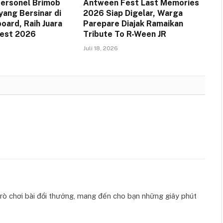
 Personel Brimob
Antween Fest Last Memories
yang Bersinar di
2026 Siap Digelar, Warga
oard, Raih Juara
Parepare Diajak Ramaikan
Fest 2026
Tribute To R-Ween JR
Juli 18, 2026
ò chơi bài đổi thưởng, mang đến cho bạn những giây phút