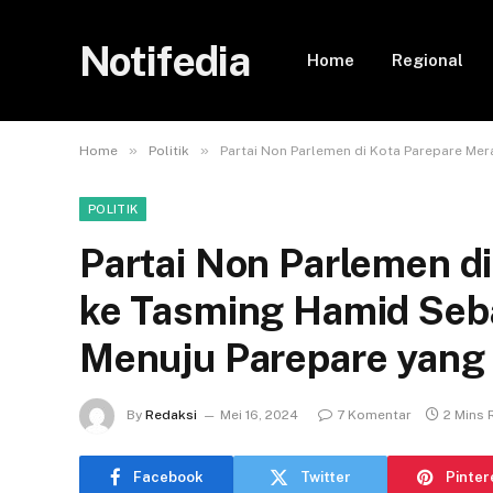
Notifedia
Home
Regional
»
»
Home
Politik
Partai Non Parlemen di Kota Parepare Me
POLITIK
Partai Non Parlemen d
ke Tasming Hamid Seb
Menuju Parepare yang 
By
Redaksi
Mei 16, 2024
7 Komentar
2 Mins 
Facebook
Twitter
Pinter