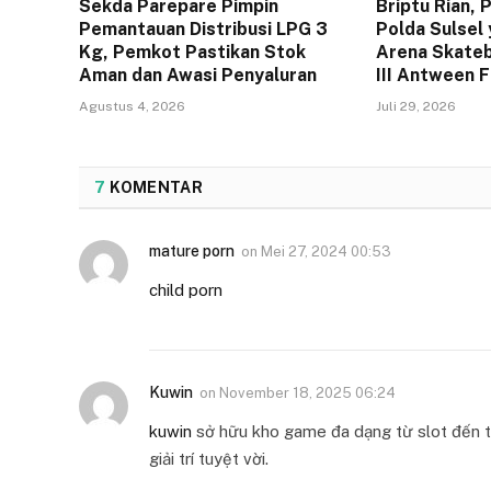
Sekda Parepare Pimpin
Briptu Rian,
Pemantauan Distribusi LPG 3
Polda Sulsel 
Kg, Pemkot Pastikan Stok
Arena Skateb
Aman dan Awasi Penyaluran
III Antween 
Agustus 4, 2026
Juli 29, 2026
7
KOMENTAR
mature porn
on
Mei 27, 2024 00:53
child porn
Kuwin
on
November 18, 2025 06:24
kuwin
sở hữu kho game đa dạng từ slot đến tr
giải trí tuyệt vời.