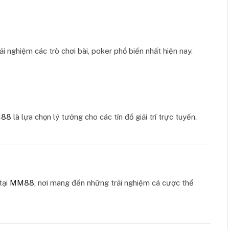
ải nghiệm các trò chơi bài, poker phổ biến nhất hiện nay.
88
là lựa chọn lý tưởng cho các tín đồ giải trí trực tuyến.
tại
MM88
, nơi mang đến những trải nghiệm cá cược thể