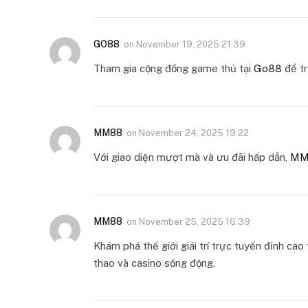
GO88
on
November 19, 2025 21:39
Tham gia cộng đồng game thủ tại
Go88
để tr
MM88
on
November 24, 2025 19:22
Với giao diện mượt mà và ưu đãi hấp dẫn,
MM
MM88
on
November 25, 2025 16:39
Khám phá thế giới giải trí trực tuyến đỉnh cao 
thao và casino sống động.