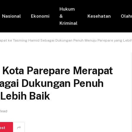
Hukum
Nasional
Ekonomi
&
Kesehatan
Olah
Kriminal
rapat ke Tasming Hamid Sebagai Dukungan Penuh Menuju Parepare yang Lebih
i Kota Parepare Merapat
agai Dukungan Penuh
Lebih Baik
Read
est