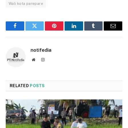
Wali kota parepare
Facebook
Twitter
Pinterest
LinkedIn
Tumblr
Email
notifedia
Website
Instagram
RELATED
POSTS