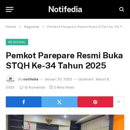
Notifedia
»
»
Home
Regional
Pemkot Parepare Resmi Buka STQH Ke-34 Tahun 2025
REGIONAL
Pemkot Parepare Resmi Buka
STQH Ke-34 Tahun 2025
By
notifedia
Januari 30, 2025
Updated:
Maret 8,
2025
12 Komentar
2 Mins Read