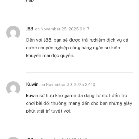
J88
on
November 25, 2025 01:17
Đến với
J88
, bạn sẽ được trải nghiệm dịch vụ cá
cược chuyên nghiệp cùng hàng ngàn sự kiện
khuyến mãi độc quyền.
Kuwin
on
November 30, 2025 22:10
kuwin
sở hữu kho game đa dạng từ slot đến trò
chơi bài đổi thưởng, mang đến cho bạn những giây
phút giải trí tuyệt vời.