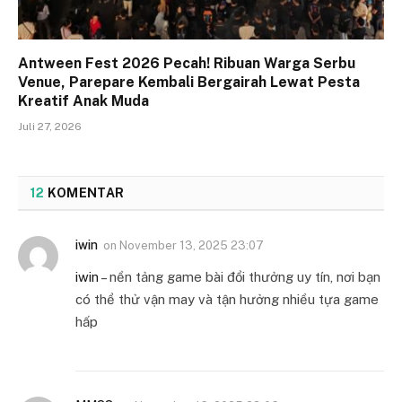
Antween Fest 2026 Pecah! Ribuan Warga Serbu
Venue, Parepare Kembali Bergairah Lewat Pesta
Kreatif Anak Muda
Juli 27, 2026
12
KOMENTAR
iwin
on
November 13, 2025 23:07
iwin
– nền tảng game bài đổi thưởng uy tín, nơi bạn
có thể thử vận may và tận hưởng nhiều tựa game
hấp