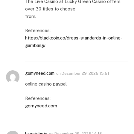
The Live Casino at Lucky Green Casino offers
over 30 titles to choose
from.
References:
https://blackcoin.co/dress-standards-in-online-
gambling/
gomyneed.com
on
Desember 29, 2025 13:51
online casino paypal
References:
gomyneed.com
lazerjobs.in
on
Desember 29, 2025 14:15