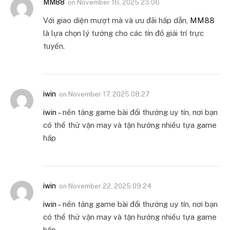
MM88
on
November 16, 2025 23:06
Với giao diện mượt mà và ưu đãi hấp dẫn,
MM88
là lựa chọn lý tưởng cho các tín đồ giải trí trực
tuyến.
iwin
on
November 17, 2025 08:27
iwin
– nền tảng game bài đổi thưởng uy tín, nơi bạn
có thể thử vận may và tận hưởng nhiều tựa game
hấp
iwin
on
November 22, 2025 09:24
iwin
– nền tảng game bài đổi thưởng uy tín, nơi bạn
có thể thử vận may và tận hưởng nhiều tựa game
hấp