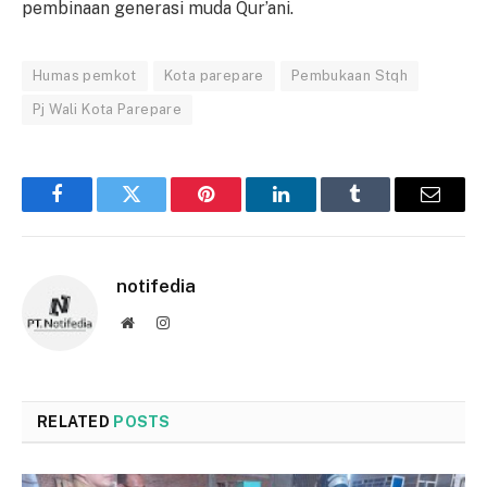
pembinaan generasi muda Qur’ani.
Humas pemkot
Kota parepare
Pembukaan Stqh
Pj Wali Kota Parepare
Facebook
Twitter
Pinterest
LinkedIn
Tumblr
Email
notifedia
Website
Instagram
RELATED
POSTS