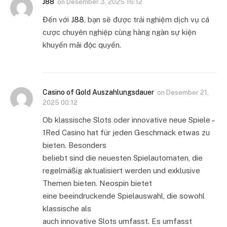
J88
on
Desember 3, 2025 16:12
Đến với
J88
, bạn sẽ được trải nghiệm dịch vụ cá
cược chuyên nghiệp cùng hàng ngàn sự kiện
khuyến mãi độc quyền.
Casino of Gold Auszahlungsdauer
on
Desember 21,
2025 00:12
Ob klassische Slots oder innovative neue Spiele –
1Red Casino hat für jeden Geschmack etwas zu
bieten. Besonders
beliebt sind die neuesten Spielautomaten, die
regelmäßig aktualisiert werden und exklusive
Themen bieten. Neospin bietet
eine beeindruckende Spielauswahl, die sowohl
klassische als
auch innovative Slots umfasst. Es umfasst