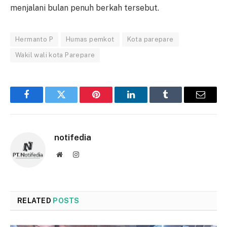
menjalani bulan penuh berkah tersebut.
Hermanto P
Humas pemkot
Kota parepare
Wakil wali kota Parepare
Facebook
Twitter
Pinterest
LinkedIn
Tumblr
Email
notifedia
Website
Instagram
RELATED
POSTS