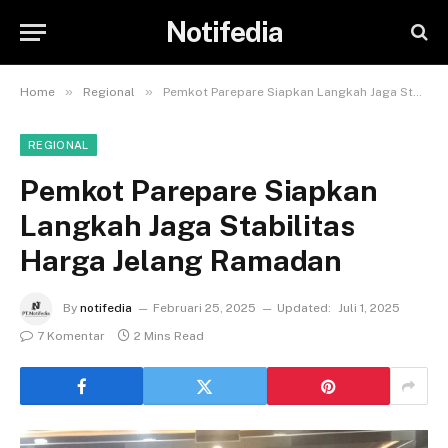
Notifedia
»
»
Home
Regional
Pemkot Parepare Siapkan Langkah Jaga Stabilitas Harga Jelang Ramadan
REGIONAL
Pemkot Parepare Siapkan
Langkah Jaga Stabilitas
Harga Jelang Ramadan
By
notifedia
Februari 25, 2025
Updated:
Juli 1, 2025
7 Komentar
2 Mins Read