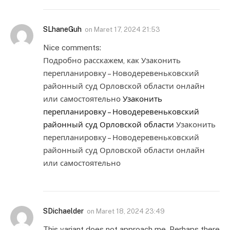
SLhaneGuh
on
Maret 17, 2024 21:53
Nice comments:
Подробно расскажем, как Узаконить
перепланировку – Новодеревеньковский
районный суд Орловской области онлайн
или самостоятельно
Узаконить
перепланировку – Новодеревеньковский
районный суд Орловской области
Узаконить
перепланировку – Новодеревеньковский
районный суд Орловской области онлайн
или самостоятельно
SDichaelder
on
Maret 18, 2024 23:49
This variant does not approach me. Perhaps there