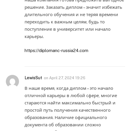
решение. Заказать диплом – значит избежать
длительного обучения и не теряя времени
переходить к важным целям, будь то
поступление в университет или начало
карьеры.
https://diplomanc-russia24.com
LewisSut
on
April 27, 2024 19:26
В наше время, когда диплом – это начало
отличной карьеры в любой сфере, многие
стараются найти максимально быстрый и
простой путь получения качественного
образования. Наличие официального
документа об образовании сложно