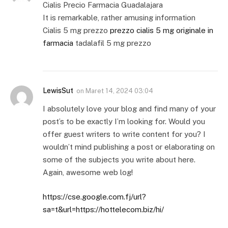
Cialis Precio Farmacia Guadalajara
It is remarkable, rather amusing information
Cialis 5 mg prezzo
prezzo cialis 5 mg originale in
farmacia
tadalafil 5 mg prezzo
LewisSut
on
Maret 14, 2024 03:04
I absolutely love your blog and find many of your
post’s to be exactly I’m looking for. Would you
offer guest writers to write content for you? I
wouldn’t mind publishing a post or elaborating on
some of the subjects you write about here.
Again, awesome web log!
https://cse.google.com.fj/url?
sa=t&url=https://hottelecom.biz/hi/