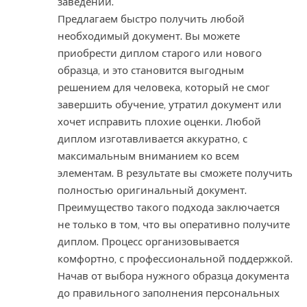
заведении.
Предлагаем быстро получить любой
необходимый документ. Вы можете
приобрести диплом старого или нового
образца, и это становится выгодным
решением для человека, который не смог
завершить обучение, утратил документ или
хочет исправить плохие оценки. Любой
диплом изготавливается аккуратно, с
максимальным вниманием ко всем
элементам. В результате вы сможете получить
полностью оригинальный документ.
Преимущество такого подхода заключается
не только в том, что вы оперативно получите
диплом. Процесс организовывается
комфортно, с профессиональной поддержкой.
Начав от выбора нужного образца документа
до правильного заполнения персональных