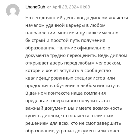
LhaneGuh
on
April 28, 2024 01:08
На сегодняшний день, когда диплом является
началом удачной карьеры в любом
направлении, многие ищут максимально
быстрый и простой путь получения
образования. Наличие официального
документа трудно переоценить. Ведь диплом
открывает дверь перед любым человеком,
который хочет вступить в сообщество
квалифицированных специалистов или
продолжить обучение в любом институте.
В данном контексте наша компания
предлагает оперативно получить этот
важный документ. Вы имеете возможность
купить диплом, что является отличным
решением для всех, кто не смог завершить
образование, утратил документ или хочет