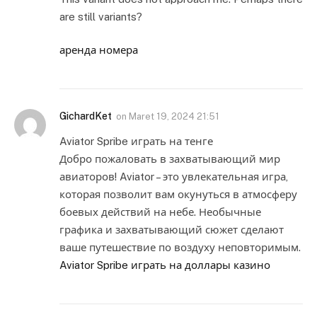
are still variants?
аренда номера
GichardKet
on
Maret 19, 2024 21:51
Aviator Spribe играть на тенге
Добро пожаловать в захватывающий мир
авиаторов! Aviator – это увлекательная игра,
которая позволит вам окунуться в атмосферу
боевых действий на небе. Необычные
графика и захватывающий сюжет сделают
ваше путешествие по воздуху неповторимым.
Aviator Spribe играть на доллары казино