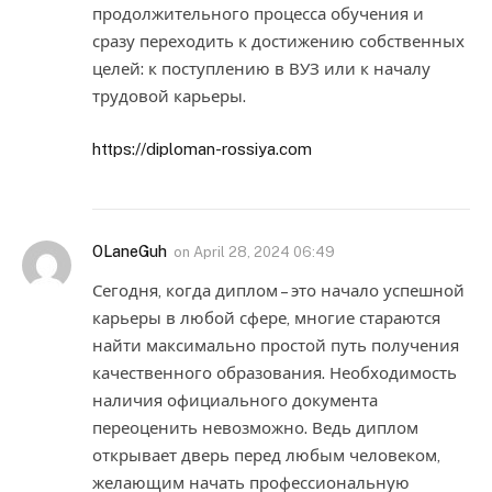
продолжительного процесса обучения и
сразу переходить к достижению собственных
целей: к поступлению в ВУЗ или к началу
трудовой карьеры.
https://diploman-rossiya.com
OLaneGuh
on
April 28, 2024 06:49
Сегодня, когда диплом – это начало успешной
карьеры в любой сфере, многие стараются
найти максимально простой путь получения
качественного образования. Необходимость
наличия официального документа
переоценить невозможно. Ведь диплом
открывает дверь перед любым человеком,
желающим начать профессиональную