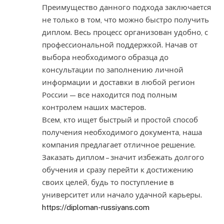
Преимущество данного подхода заключается
не только в том, что можно быстро получить
диплом. Весь процесс организован удобно, с
профессиональной поддержкой. Начав от
выбора необходимого образца до
консультации по заполнению личной
информации и доставки в любой регион
России — все находится под полным
контролем наших мастеров.
Всем, кто ищет быстрый и простой способ
получения необходимого документа, наша
компания предлагает отличное решение.
Заказать диплом – значит избежать долгого
обучения и сразу перейти к достижению
своих целей, будь то поступление в
университет или начало удачной карьеры.
https://diploman-russiyans.com