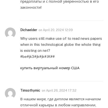
предоплаты и с полной уверенностью в его
законности!
Dichaelder
on
April 20, 2024 12:09
Why users still make use of to read news papers
when in this technological globe the whole thing
is existing on net?
#be#jk3#jk#jk#JK##
купить виртуальный номер США
Timsothymic
on
April 26, 2024 17:32
В нашем мире, где диплом является началом
отличной карьеры в любом направлении,