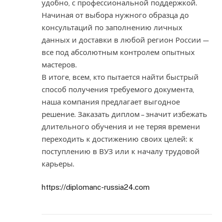
удобно, с профессиональной поддержкой.
Начиная от выбора нужного образца до
консультаций по заполнению личных
данных и доставки в любой регион России —
все под абсолютным контролем опытных
мастеров.
В итоге, всем, кто пытается найти быстрый
способ получения требуемого документа,
наша компания предлагает выгодное
решение. Заказать диплом – значит избежать
длительного обучения и не теряя времени
переходить к достижению своих целей: к
поступлению в ВУЗ или к началу трудовой
карьеры.
https://diplomanc-russia24.com