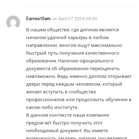
EarnestSam
on
April 27, 2024 09:40
В нашем обществе, где диплом является
началом удачной карьеры в любом
направлении, многие ищут максимально
быстрый путь получения качественного
образования. Наличие официального
документа об образовании переоценить
невозможно. Ведь именно диплом открывает
двери перед каждым человеком, который
желает вступить в сообщество
профессионалов или продолжить обучение в
каком-либо институте.
В данном контексте наша компания
предлагает быстро получить этот
необходимый документ. Вы имеете
возможность заказать диплом, что является