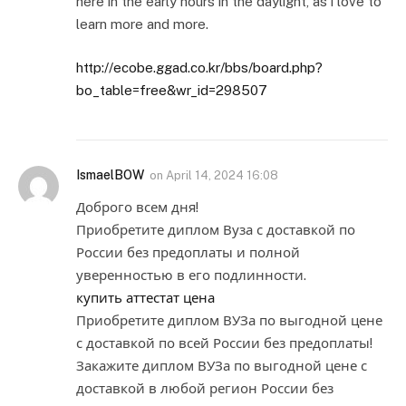
here in the early hours in the daylight, as i love to
learn more and more.
http://ecobe.ggad.co.kr/bbs/board.php?
bo_table=free&wr_id=298507
IsmaelBOW
on
April 14, 2024 16:08
Доброго всем дня!
Приобретите диплом Вуза с доставкой по
России без предоплаты и полной
уверенностью в его подлинности.
купить аттестат цена
Приобретите диплом ВУЗа по выгодной цене
с доставкой по всей России без предоплаты!
Закажите диплом ВУЗа по выгодной цене с
доставкой в любой регион России без