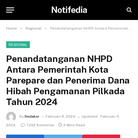
Notifedia
»
»
Home
Regional
Penandatanganan NHPD Antara Pemerintah Kota Parepare dan Penerima Dana Hibah Pengamanan Pilkada Tahun 2024
REGIONAL
Penandatanganan NHPD
Antara Pemerintah Kota
Parepare dan Penerima Dana
Hibah Pengamanan Pilkada
Tahun 2024
By
Redaksi
Februari 8, 2024
Updated:
Februari 11,
2024
7,262 Komentar
2 Mins Read