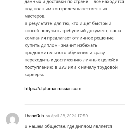
данных и доставки по стране — все находится
под полным контролем качественных
мастеров.
В результате, для тех, кто ищет быстрый
способ получить требуемый документ, наша
компания предлагает отличное решение.
Купить диплом – значит избежать
продолжительного обучения и сразу
переходить к достижению личных целей: к
поступлению в ВУЗ или к началу трудовой
карьеры.
https://dlplomanrussian.com
LhaneGuh
on
April 28, 2024 17:59
В нашем обществе, где диплом является