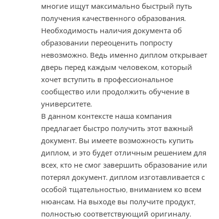
многие ищут максимально быстрый путь
получения качественного образования.
Необходимость наличия документа об
образовании переоценить попросту
невозможно. Ведь именно диплом открывает
дверь перед каждым человеком, который
хочет вступить в профессиональное
сообщество или продолжить обучение в
университете.
В данном контексте наша компания
предлагает быстро получить этот важный
документ. Вы имеете возможность купить
диплом, и это будет отличным решением для
всех, кто не смог завершить образование или
потерял документ. диплом изготавливается с
особой тщательностью, вниманием ко всем
нюансам. На выходе вы получите продукт,
полностью соответствующий оригиналу.