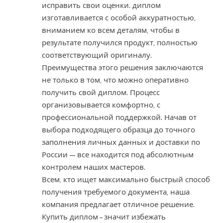
исправить свои оценки. диплом
изготавливается с особой аккуратностью,
вниманием ко всем деталям, чтобы в
результате получился продукт, полностью
соответствующий оригиналу.
Преимущества этого решения заключаются
не только в том, что можно оперативно
получить свой диплом. Процесс
организовывается комфортно, с
профессиональной поддержкой. Начав от
выбора подходящего образца до точного
заполнения личных данных и доставки по
России — все находится под абсолютным
контролем наших мастеров.
Всем, кто ищет максимально быстрый способ
получения требуемого документа, наша
компания предлагает отличное решение.
Купить диплом – значит избежать