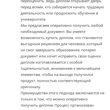
переоценить. Ведь диплом открывает дверь
перед всеми, кто собирается начать трудовую
деятельность или продолжить обучение в
университете.
Мы предлагаем оперативно получить любой
необходимый документ. Вы имеете
возможность купить диплом, что становится
выгодным решением для человека, который
не смог завершить образование, потерял
документ или хочет исправить свои оценки.
диплом изготавливается с особой
тщательностью, вниманием к мельчайшим
элементам, чтобы на выходе получился
продукт, полностью соответствующий
оригиналу.
Преимущества этого подхода заключаются не
только в том, что можно оперативно
получить диплом. Процесс организован