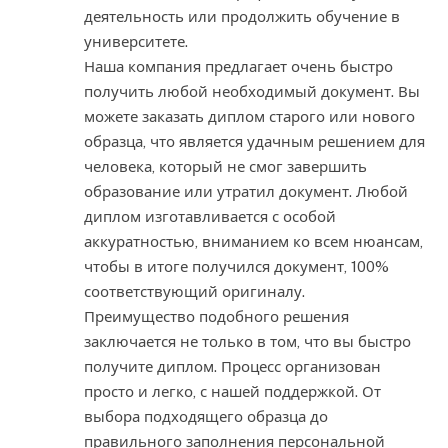
деятельность или продолжить обучение в
университете.
Наша компания предлагает очень быстро
получить любой необходимый документ. Вы
можете заказать диплом старого или нового
образца, что является удачным решением для
человека, который не смог завершить
образование или утратил документ. Любой
диплом изготавливается с особой
аккуратностью, вниманием ко всем нюансам,
чтобы в итоге получился документ, 100%
соответствующий оригиналу.
Преимущество подобного решения
заключается не только в том, что вы быстро
получите диплом. Процесс организован
просто и легко, с нашей поддержкой. От
выбора подходящего образца до
правильного заполнения персональной