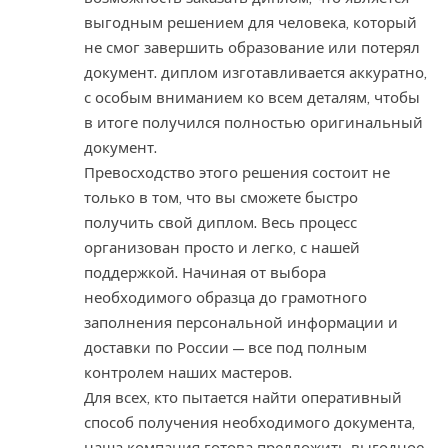
выгодным решением для человека, который
не смог завершить образование или потерял
документ. диплом изготавливается аккуратно,
с особым вниманием ко всем деталям, чтобы
в итоге получился полностью оригинальный
документ.
Превосходство этого решения состоит не
только в том, что вы сможете быстро
получить свой диплом. Весь процесс
организован просто и легко, с нашей
поддержкой. Начиная от выбора
необходимого образца до грамотного
заполнения персональной информации и
доставки по России — все под полным
контролем наших мастеров.
Для всех, кто пытается найти оперативный
способ получения необходимого документа,
наша компания готова предложить выгодное