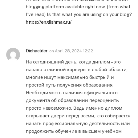
blogging platform available right now. (from what
I’ve read) Is that what you are using on your blog?
https://englishmax.ru/
Dichaelder
on
April 28, 2024 12:22
На сегодняшний день, когда диплом – это
начало отличной карьеры в любой области,
многие ищут максимально быстрый и
простой путь получения образования.
Необходимость наличия официального
документа об образовании переоценить
просто невозможно. Ведь именно диплом
открывает двери перед всеми, кто собирается
начать профессиональную деятельность или
продолжить обучение в высшем учебном