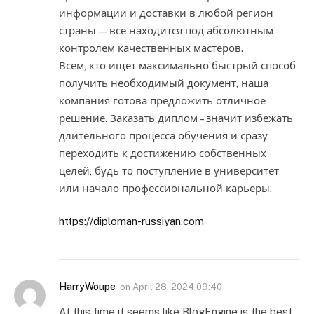
информации и доставки в любой регион
страны — все находится под абсолютным
контролем качественных мастеров.
Всем, кто ищет максимально быстрый способ
получить необходимый документ, наша
компания готова предложить отличное
решение. Заказать диплом – значит избежать
длительного процесса обучения и сразу
переходить к достижению собственных
целей, будь то поступление в университет
или начало профессиональной карьеры.
https://diploman-russiyan.com
HarryWoupe
on
April 28, 2024 09:40
At this time it seems like BlogEngine is the best