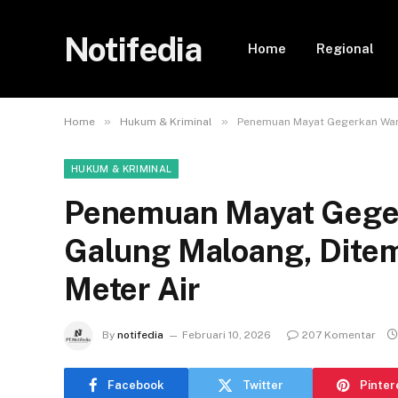
Notifedia
Home
Regional
»
»
Home
Hukum & Kriminal
Penemuan Mayat Gegerkan War
HUKUM & KRIMINAL
Penemuan Mayat Gege
Galung Maloang, Dite
Meter Air
By
notifedia
Februari 10, 2026
207 Komentar
Facebook
Twitter
Pinter