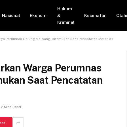
Hukum
Nasional
Ekonomi
&
Kesehatan
Olah
Kriminal
ga Perumnas Galung Maloang, Ditemukan Saat Pencatatan Meter Air
rkan Warga Perumnas
mukan Saat Pencatatan
2 Mins Read
est