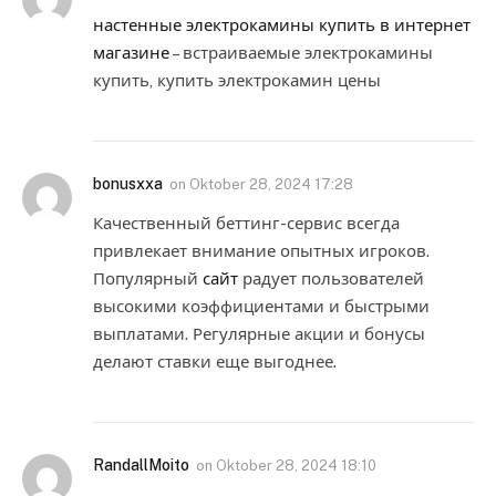
настенные электрокамины купить в интернет
магазине
– встраиваемые электрокамины
купить, купить электрокамин цены
bonusxxa
on
Oktober 28, 2024 17:28
Качественный беттинг-сервис всегда
привлекает внимание опытных игроков.
Популярный
сайт
радует пользователей
высокими коэффициентами и быстрыми
выплатами. Регулярные акции и бонусы
делают ставки еще выгоднее.
RandallMoito
on
Oktober 28, 2024 18:10