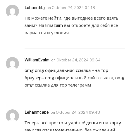
Lehannfibj
on
Oktober 24, 2024 04:18
Не можете найти, где выгоднее всего взять
займ? На
limazaim
вы откроете для себя все
варианты и условия.
WilliamEvalm
on
Oktober 24, 2024 09:34
omg omg официальная ссылка +на тор
браузер
– omg официальный сайт ссылка, omg
omg ссылка для тор телеграмм
Lehanmcape
on
Oktober 24, 2024 09:48
Теперь всё просто и удобно!
деньги на карту
зачисляются моментально, без ожиданий.