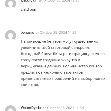
xnxx login
on
Oktober 27, 2024 19:30
child porn
bonusijs
on
Oktober 28, 2024 14:23
Начинающие беттеры могут существенно
увеличить свой стартовый банкролл.
Выгодный
бонус БК за регистрацию
доступен
сразу после создания аккаунта и
верификации данных. Большинство контор
предлагают несколько вариантов
приветственных поощрений на выбор новых
клиентов.
WalterDyefs
on
Oktober 28, 2024 14:34