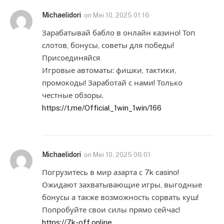
Michaelidori
on
Mei 10, 2025 01:16
Зарабатывай бабло в онлайн казино! Топ
слотов, бонусы, советы для победы!
Присоединяйся
Игровые автоматы: фишки, тактики,
промокоды! Заработай с нами! Только
честные обзоры.
https://t.me/Official_1win_1win/166
Michaelidori
on
Mei 10, 2025 06:01
Погрузитесь в мир азарта с 7k casino!
Ожидают захватывающие игры, выгодные
бонусы а также возможность сорвать куш!
Попробуйте свои силы прямо сейчас!
https://7k-off.online