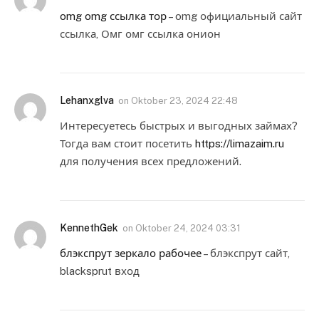
omg omg ссылка тор
– omg официальный сайт
ссылка, Омг омг ссылка онион
Lehanxglva
on
Oktober 23, 2024 22:48
Интересуетесь быстрых и выгодных займах?
Тогда вам стоит посетить
https://limazaim.ru
для получения всех предложений.
KennethGek
on
Oktober 24, 2024 03:31
блэкспрут зеркало рабочее
– блэкспрут сайт,
blacksprut вход