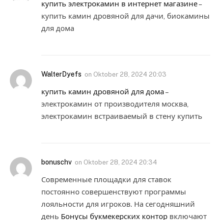
купить электрокамин в интернет магазине
–
купить камин дровяной для дачи, биокамины
для дома
WalterDyefs
on
Oktober 28, 2024 20:03
купить камин дровяной для дома
–
электрокамин от производителя москва,
электрокамин встраиваемый в стену купить
bonuschv
on
Oktober 28, 2024 20:34
Современные площадки для ставок
постоянно совершенствуют программы
лояльности для игроков. На сегодняшний
день
Бонусы букмекерских контор
включают