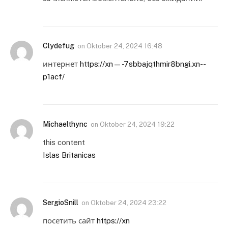
Clydefug
on
Oktober 24, 2024 16:48
интернет
https://xn—-7sbbajqthmir8bngi.xn--
p1acf/
Michaelthync
on
Oktober 24, 2024 19:22
this content
Islas Britanicas
SergioSnill
on
Oktober 24, 2024 23:22
посетить сайт
https://xn