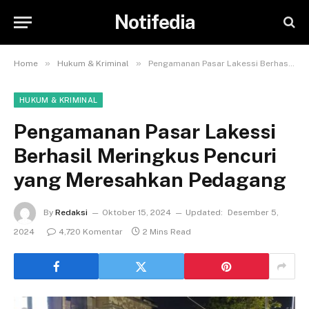
Notifedia
»
»
Home
Hukum & Kriminal
Pengamanan Pasar Lakessi Berhasil Meringkus Pencuri yang Meresahkan Pedagang
HUKUM & KRIMINAL
Pengamanan Pasar Lakessi
Berhasil Meringkus Pencuri
yang Meresahkan Pedagang
By
Redaksi
Oktober 15, 2024
Updated:
Desember 5,
2024
4,720 Komentar
2 Mins Read