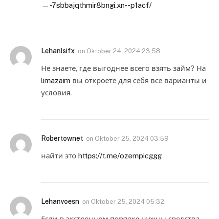
—-7sbbajqthmir8bngi.xn--p1acf/
Lehanlsifx
on
Oktober 24, 2024 23:58
Не знаете, где выгоднее всего взять займ? На
limazaim
вы откроете для себя все варианты и
условия.
Robertownet
on
Oktober 25, 2024 03:59
найти это
https://t.me/ozempicggg
Lehanvoesn
on
Oktober 25, 2024 05:32
Если в экстренном порядке нужны средства,