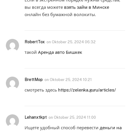
вы всегда можете
взять займ в Минске
онлайн без бумажной волокиты.
RobertTox
on
Oktober 25, 2024 06:32
такой
Аренда авто Бишкек
BrettMop
on
Oktober 25, 2024 10:21
смотреть здесь
https://zelenka.guru/articles/
Lehanxtkpt
on
Oktober 25, 2024 11:00
Ищете удобный способ перевести
деньги на