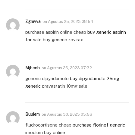
Zgmvva
on
Agustus 25, 2023 08:54
purchase aspirin online cheap
buy generic aspirin
for sale
buy generic zovirax
Mjbcnh
on
Agustus 26, 2023 07:32
generic dipyridamole
buy dipyridamole 25mg
generic
pravastatin 10mg sale
Buuiem
on
Agustus 30, 2023 03:56
fludrocortisone cheap
purchase florinef generic
imodium buy online