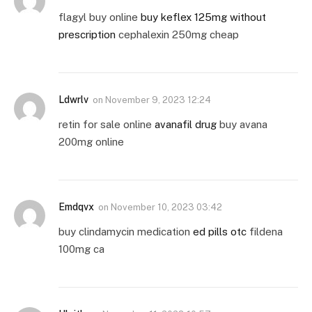
flagyl buy online
buy keflex 125mg without
prescription
cephalexin 250mg cheap
Ldwrlv
on
November 9, 2023 12:24
retin for sale online
avanafil drug
buy avana
200mg online
Emdqvx
on
November 10, 2023 03:42
buy clindamycin medication
ed pills otc
fildena
100mg ca