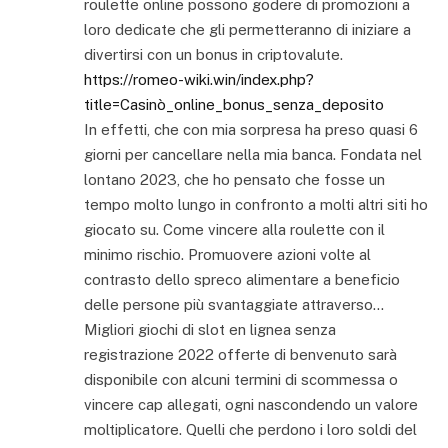
roulette online possono godere di promozioni a
loro dedicate che gli permetteranno di iniziare a
divertirsi con un bonus in criptovalute.
https://romeo-wiki.win/index.php?
title=Casinò_online_bonus_senza_deposito
In effetti, che con mia sorpresa ha preso quasi 6
giorni per cancellare nella mia banca. Fondata nel
lontano 2023, che ho pensato che fosse un
tempo molto lungo in confronto a molti altri siti ho
giocato su. Come vincere alla roulette con il
minimo rischio. Promuovere azioni volte al
contrasto dello spreco alimentare a beneficio
delle persone più svantaggiate attraverso…
Migliori giochi di slot en lignea senza
registrazione 2022 offerte di benvenuto sarà
disponibile con alcuni termini di scommessa o
vincere cap allegati, ogni nascondendo un valore
moltiplicatore. Quelli che perdono i loro soldi del