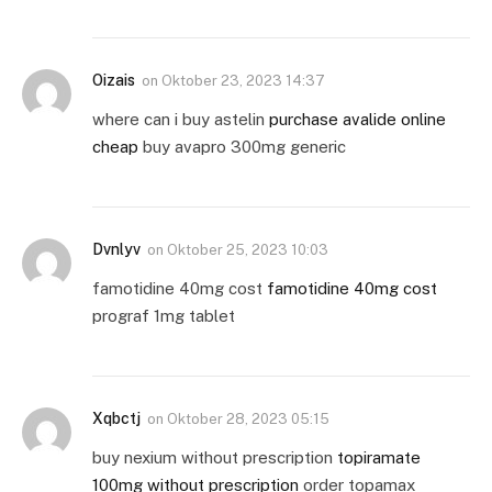
Oizais
on
Oktober 23, 2023 14:37
where can i buy astelin
purchase avalide online
cheap
buy avapro 300mg generic
Dvnlyv
on
Oktober 25, 2023 10:03
famotidine 40mg cost
famotidine 40mg cost
prograf 1mg tablet
Xqbctj
on
Oktober 28, 2023 05:15
buy nexium without prescription
topiramate
100mg without prescription
order topamax