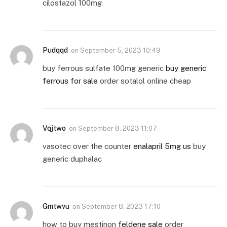
cilostazol 100mg
Pudqqd
on
September 5, 2023 10:49
buy ferrous sulfate 100mg generic
buy generic
ferrous for sale
order sotalol online cheap
Vqjtwo
on
September 8, 2023 11:07
vasotec over the counter
enalapril 5mg us
buy
generic duphalac
Gmtwvu
on
September 8, 2023 17:10
how to buy mestinon
feldene sale
order