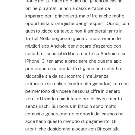
Roulette: La roulette è uno dei giochi da casinò
online più amati, e non a caso: è facile da
imparare per i principianti, ma offre anche molte
opportunità strategiche per gli esperti. Quindi, con
questo gioco da tavolo non ti annoierai tanto in
fretta! Nella seguente guida vi mostreremo le
migliori app Android per giocare d’azzardo con
soldi finti, scaricabili liberamente su Android e su
iPhone. Ci teniamo a precisare che queste app
presentano una modalità di gioco con soldi finti,
giocabile sia da soli (contro l’intelligenza
artificiale) sia online (contro altri giocatori), ma non
permettono di vincere nessuna cifra in denaro
vero, offrendo quindi tante ore di divertimento
senza rischi. Sì, i bonus in Bitcoin sono molto
comuni e generalmente proposti dai casino che
accettano questo metodo di pagamento. Gli
utenti che desiderano giocare con Bitcoin alla