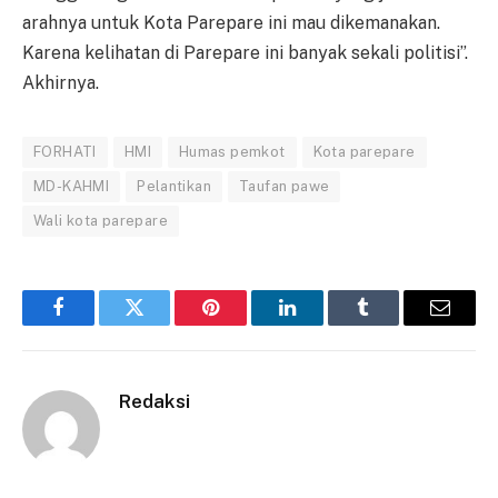
arahnya untuk Kota Parepare ini mau dikemanakan.
Karena kelihatan di Parepare ini banyak sekali politisi”.
Akhirnya.
FORHATI
HMI
Humas pemkot
Kota parepare
MD-KAHMI
Pelantikan
Taufan pawe
Wali kota parepare
Facebook
Twitter
Pinterest
LinkedIn
Tumblr
Email
Redaksi