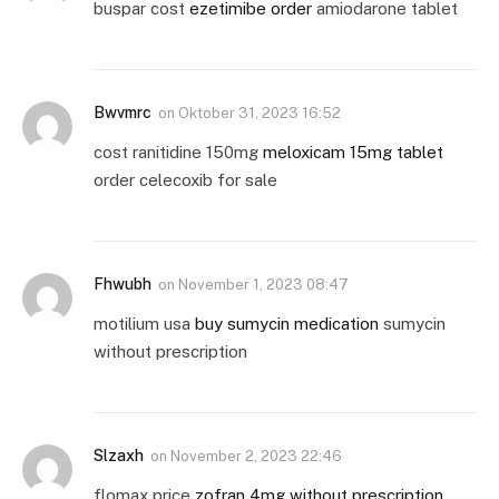
buspar cost
ezetimibe order
amiodarone tablet
Bwvmrc
on
Oktober 31, 2023 16:52
cost ranitidine 150mg
meloxicam 15mg tablet
order celecoxib for sale
Fhwubh
on
November 1, 2023 08:47
motilium usa
buy sumycin medication
sumycin
without prescription
Slzaxh
on
November 2, 2023 22:46
flomax price
zofran 4mg without prescription