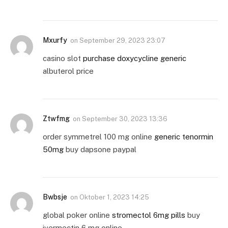
Mxurfy
on
September 29, 2023 23:07
casino slot
purchase doxycycline generic
albuterol price
Ztwfmg
on
September 30, 2023 13:36
order symmetrel 100 mg online
generic tenormin
50mg
buy dapsone paypal
Bwbsje
on
Oktober 1, 2023 14:25
global poker online
stromectol 6mg pills
buy
ivermectin 6 mg online