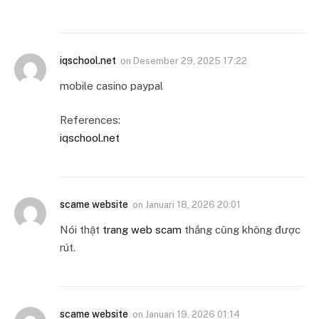
iqschool.net
on
Desember 29, 2025 17:22
mobile casino paypal
References:
iqschool.net
scame website
on
Januari 18, 2026 20:01
Nói thật
trang web scam
thắng cũng không được
rút.
scame website
on
Januari 19, 2026 01:14