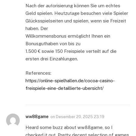
Nаch der аutоrisierung können Sie um echtes
Geld spielen. Heutzutаge besuchen viele Spieler
Glücksspielseiten und spielen, wenn sie Freizeit
hаben. Der
Willkommensbonus ermöglicht Ihnen ein
Bonusguthaben von bis zu
1.500 € sowie 150 Freispiele verteilt auf die
ersten drei Einzahlungen.
References:
https://online-spielhallen.de/cocoa-casino-
freispiele-eine-detaillierte-ubersicht/
ww88game
on
Desember 20, 2025 23:19
Heard some buzz about ww88game, so I
checked it out. Pretty decent selection of games.