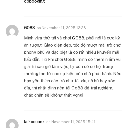
opbooking
GO88
on
November 11, 2025 12:23
Mình vừa thử tải và chơi
GO88
, phải nói là cực kỳ
ấn tượng! Giao diện đẹp, tốc độ mượt mà, trò chơi
phong phú và đặc biệt là có rất nhiều khuyến mãi
hấp dẫn. Từ khi chơi Go88, mình có thêm niềm vui
giải trí sau giờ làm việc, lại còn có cơ hội trúng
thưởng lớn từ các sự kiện của nhà phát hành. Nếu
bạn yêu thích các trò như tài xỉu, nổ hũ hay xóc
đĩa, thì nhất định nên tải Go88 để trải nghiệm,
chắc chắn sẽ không thất vọng!
kokocuanz
on
November 11, 2025 15:41