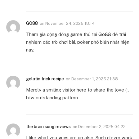
GO88
on
November 24, 2025 18:14
Tham gia cộng đồng game thủ tại
Go88
để trải
nghiệm các trò chơi bài, poker phổ biến nhất hiện
nay.
gelatin trick recipe
on
Desember 1, 2025 21:38
Merely a smiling visitor here to share the love (:,
btw outstanding pattern.
the brain song reviews
on
Desember 2, 2025 04:22
I like what you guys are up also. Such clever work