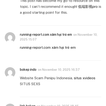
This post has become my go-to resource on this
topic. I can’t recommend it enough!
低端影视pro
is
a good starting point for this.
running-report.com xâm hại trẻ em
on
November 10,
2025 15:07
running-report.com xâm hại trẻ em
bokep indo
on
November 10, 2025 16:37
Website Scam Penipu Indonesia,
situs xvideos
SITUS SEXS
link bokep