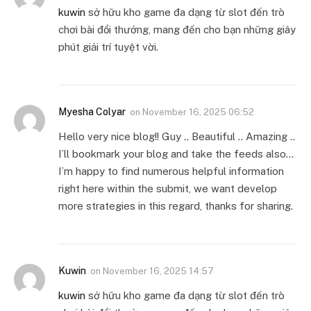
kuwin
sở hữu kho game đa dạng từ slot đến trò
chơi bài đổi thưởng, mang đến cho bạn những giây
phút giải trí tuyệt vời.
Myesha Colyar
on
November 16, 2025 06:52
Hello very nice blog!! Guy .. Beautiful .. Amazing ..
I’ll bookmark your blog and take the feeds also…
I’m happy to find numerous helpful information
right here within the submit, we want develop
more strategies in this regard, thanks for sharing.
Kuwin
on
November 16, 2025 14:57
kuwin
sở hữu kho game đa dạng từ slot đến trò