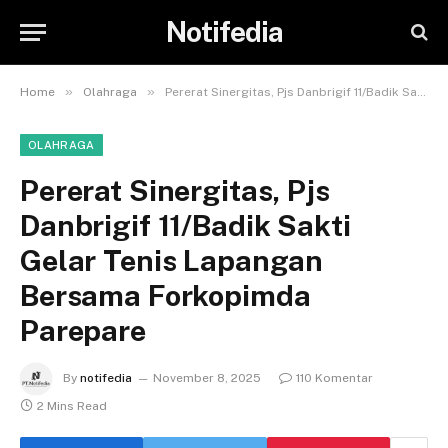
Notifedia
»
»
Home
Olahraga
Pererat Sinergitas, Pjs Danbrigif 11/Badik Sakti Gelar Tenis Lapangan Bersama Forkopimda Parepare
OLAHRAGA
Pererat Sinergitas, Pjs
Danbrigif 11/Badik Sakti
Gelar Tenis Lapangan
Bersama Forkopimda
Parepare
By
notifedia
November 8, 2025
110 Komentar
2 Mins Read