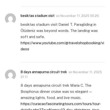
besiktas stadium visit
on
November 11, 2025 00:26
besiktas stadium visit Daniel T. Paragliding in
Ölüdeniz was beyond words. The landing was
soft and safe.
https://www.youtube.com/@travelshopbooking/vi
deos
8 days annapurna circuit trek
on
November 11, 2025
01:11
8 days annapurna circuit trek Maria C. The
Bosphorus dinner cruise was so elegant —
amazing lights, food, and live music.
https://curacaofascinatingtours.com/tours/tour-
details.php?TourName=12-day-christmas-tour-