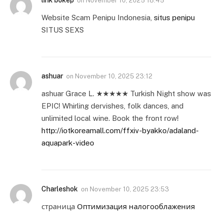
on
November 10, 2025 18:45
Website Scam Penipu Indonesia,
situs penipu
SITUS SEXS
ashuar
on
November 10, 2025 23:12
ashuar Grace L. ★★★★★ Turkish Night show was
EPIC! Whirling dervishes, folk dances, and
unlimited local wine. Book the front row!
http://iotkoreamall.com/ffxiv-byakko/adaland-
aquapark-video
Charleshok
on
November 10, 2025 23:53
страница
Оптимизация налогооблажения