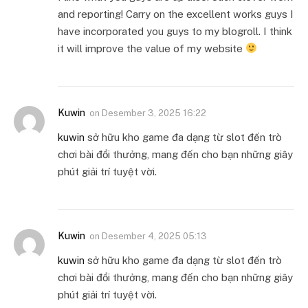
and reporting! Carry on the excellent works guys I
have incorporated you guys to my blogroll. I think
it will improve the value of my website
Kuwin
on
Desember 3, 2025 16:22
kuwin
sở hữu kho game đa dạng từ slot đến trò
chơi bài đổi thưởng, mang đến cho bạn những giây
phút giải trí tuyệt vời.
Kuwin
on
Desember 4, 2025 05:13
kuwin
sở hữu kho game đa dạng từ slot đến trò
chơi bài đổi thưởng, mang đến cho bạn những giây
phút giải trí tuyệt vời.