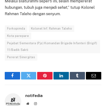
Melalui silaturahmi seperti ini, selain mempererat
hubungan, tubuh juga menjadi sehat,” tutup Kolonel
Rahman Taleho dengan senyum.
Forkopimda
Kolonel Inf. Rahman Taleho
Kota parepare
Pejabat Sementara (Pjs) Komandan Brigade Infanteri (Brigif)
11/Badik Sakti
Pererat Sinergitas
Facebook
Twitter
Pinterest
LinkedIn
Tumblr
Email
notifedia
Website
Instagram