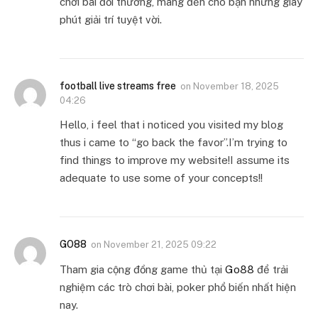
chơi bài đổi thưởng, mang đến cho bạn những giây
phút giải trí tuyệt vời.
football live streams free
on
November 18, 2025
04:26
Hello, i feel that i noticed you visited my blog
thus i came to “go back the favor”.I’m trying to
find things to improve my website!I assume its
adequate to use some of your concepts!!
GO88
on
November 21, 2025 09:22
Tham gia cộng đồng game thủ tại
Go88
để trải
nghiệm các trò chơi bài, poker phổ biến nhất hiện
nay.