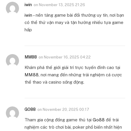
iwin
on
November 13, 2025 21:26
iwin
– nền tảng game bài đổi thưởng uy tín, nơi bạn
có thể thử vận may và tận hưởng nhiều tựa game
hấp
MM88
on
November 16, 2025 04:22
Khám phá thế giới giải trí trực tuyến đỉnh cao tại
MM88
, nơi mang đến những trải nghiệm cá cược
thể thao và casino sống động.
GO88
on
November 20, 2025 00:17
Tham gia cộng đồng game thủ tại
Go88
để trải
nghiệm các trò chơi bài, poker phổ biến nhất hiện