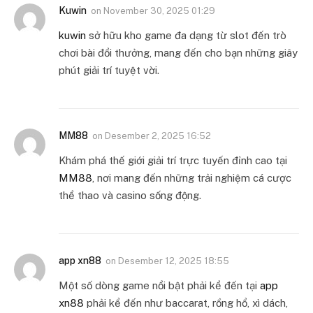
Kuwin
on
November 30, 2025 01:29
kuwin
sở hữu kho game đa dạng từ slot đến trò
chơi bài đổi thưởng, mang đến cho bạn những giây
phút giải trí tuyệt vời.
MM88
on
Desember 2, 2025 16:52
Khám phá thế giới giải trí trực tuyến đỉnh cao tại
MM88
, nơi mang đến những trải nghiệm cá cược
thể thao và casino sống động.
app xn88
on
Desember 12, 2025 18:55
Một số dòng game nổi bật phải kể đến tại
app
xn88
phải kể đến như baccarat, rồng hổ, xì dách,