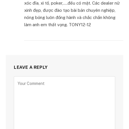
xóc đĩa, xì tố, poker,….đều có mặt. Các dealer nữ
xinh đẹp, được đào tạo bài bản chuyên nghiệp,
nóng bỏng luôn đồng hành và chắc chắn không
làm anh em thất vọng. TONY12-12
LEAVE A REPLY