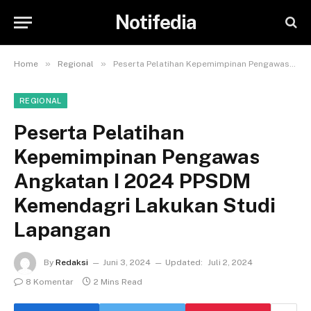
Notifedia
»
»
Home
Regional
Peserta Pelatihan Kepemimpinan Pengawas Angkatan I 2024 PPSDM Kemendagri Lakukan Studi Lapangan
REGIONAL
Peserta Pelatihan
Kepemimpinan Pengawas
Angkatan I 2024 PPSDM
Kemendagri Lakukan Studi
Lapangan
By
Redaksi
Juni 3, 2024
Updated:
Juli 2, 2024
8 Komentar
2 Mins Read