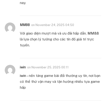
nay.
MM88
on
November 24, 2025 04:50
Với giao diện mượt mà và ưu đãi hấp dẫn,
MM88
là lựa chọn lý tưởng cho các tín đồ giải trí trực
tuyến.
iwin
on
November 25, 2025 00:11
iwin
– nền tảng game bài đổi thưởng uy tín, nơi bạn
có thể thử vận may và tận hưởng nhiều tựa game
hấp