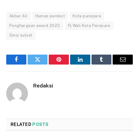
Akbar Ali
Humas pemkot
Kota parepare
Penghargaan award 2023
Pj Wali Kota Parepare
Smsi sulsel
Facebook
Twitter
Pinterest
LinkedIn
Tumblr
Email
Redaksi
RELATED
POSTS