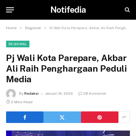
Notifedia
»
»
Home
Regional
Pj Wali Kota Parepare, Akbar Ali Raih Penghargaan Peduli Media
REGIONAL
Pj Wali Kota Parepare, Akbar
Ali Raih Penghargaan Peduli
Media
By
Redaksi
Januari 16, 2024
28 Komentar
2 Mins Read