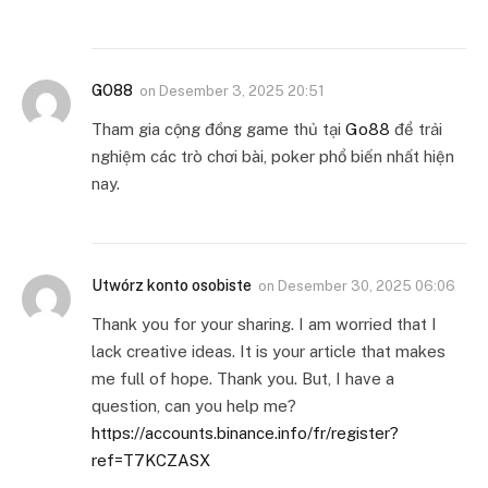
GO88
on
Desember 3, 2025 20:51
Tham gia cộng đồng game thủ tại
Go88
để trải
nghiệm các trò chơi bài, poker phổ biến nhất hiện
nay.
Utwórz konto osobiste
on
Desember 30, 2025 06:06
Thank you for your sharing. I am worried that I
lack creative ideas. It is your article that makes
me full of hope. Thank you. But, I have a
question, can you help me?
https://accounts.binance.info/fr/register?
ref=T7KCZASX