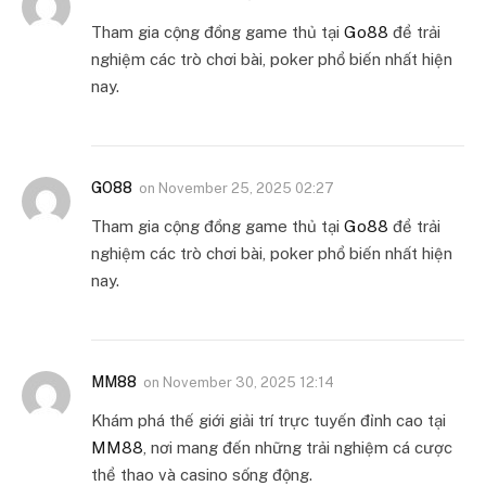
Tham gia cộng đồng game thủ tại
Go88
để trải
nghiệm các trò chơi bài, poker phổ biến nhất hiện
nay.
GO88
on
November 25, 2025 02:27
Tham gia cộng đồng game thủ tại
Go88
để trải
nghiệm các trò chơi bài, poker phổ biến nhất hiện
nay.
MM88
on
November 30, 2025 12:14
Khám phá thế giới giải trí trực tuyến đỉnh cao tại
MM88
, nơi mang đến những trải nghiệm cá cược
thể thao và casino sống động.