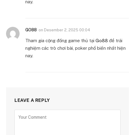
nay.
GO88
on
Desember 2, 2025 00:04
Tham gia cộng đồng game thủ tại
Go88
để trải
nghiệm các trò chơi bài, poker phổ biến nhất hiện
nay.
LEAVE A REPLY