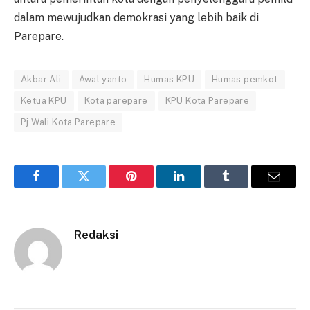
dalam mewujudkan demokrasi yang lebih baik di
Parepare.
Akbar Ali
Awal yanto
Humas KPU
Humas pemkot
Ketua KPU
Kota parepare
KPU Kota Parepare
Pj Wali Kota Parepare
Facebook
Twitter
Pinterest
LinkedIn
Tumblr
Email
Redaksi