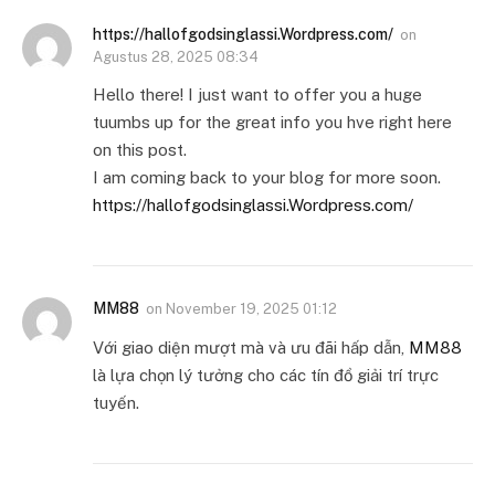
https://hallofgodsinglassi.Wordpress.com/
on
Agustus 28, 2025 08:34
Hello there! I just want to offer you a huge
tuumbs up for the great info you hve right here
on this post.
I am coming back to your blog for more soon.
https://hallofgodsinglassi.Wordpress.com/
MM88
on
November 19, 2025 01:12
Với giao diện mượt mà và ưu đãi hấp dẫn,
MM88
là lựa chọn lý tưởng cho các tín đồ giải trí trực
tuyến.