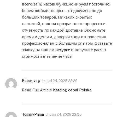
всего за 12 часов! Функционируем постоянно,
берем любые товары — от документов до
больших товаров. Никаких скрытых
платежей, полная прозрачность процесса и
отчетность по каждой доставке. Экономьте
время и деньги, доверяя свои отправления
профессионалам с большим опытом. Оставьте
заявку на нашем
ресурсе
и получите расчет
стоимости в течение часа!
Robertvog
on
Juni 24, 2025 22:29
Read Full Article
Katalog cebul Polska
TommyPrima
on
Juni 24, 2025 22:35