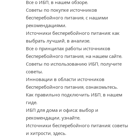
Все о ИБП, в нашем обзоре.
Советы по покупке источников
бесперебойного питания, с нашими
рекомендациями.
Источники бесперебойного питания: как
выбрать лучший, в анализе.
Все о принципах работы источников
бесперебойного питания, на нашем сайте.
Советы по использованию ИБП, получите
советы.
Инновации в области источников
бесперебойного питания, ознакомьтесь.
Как правильно подключить ИБП, в нашем
гиде.
ИБП для дома и офиса: выбор и
рекомендации, узнайте.
Источники бесперебойного питания: советы
и хитрости, здесь.