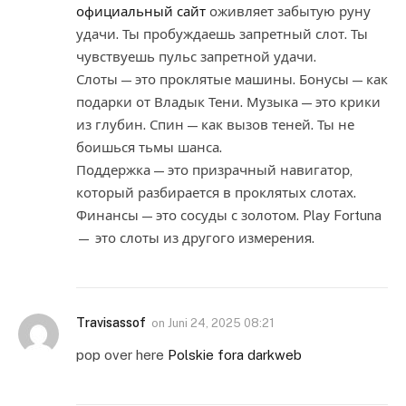
официальный сайт
оживляет забытую руну
удачи. Ты пробуждаешь запретный слот. Ты
чувствуешь пульс запретной удачи.
Слоты — это проклятые машины. Бонусы — как
подарки от Владык Тени. Музыка — это крики
из глубин. Спин — как вызов теней. Ты не
боишься тьмы шанса.
Поддержка — это призрачный навигатор,
который разбирается в проклятых слотах.
Финансы — это сосуды с золотом. Play Fortuna
— это слоты из другого измерения.
Travisassof
on
Juni 24, 2025 08:21
pop over here
Polskie fora darkweb