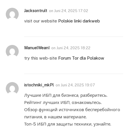
Jacksontrult
on
Juni 24, 2025 17:02
visit our website
Polskie linki darkweb
ManuelWeanI
on
Juni 24, 2025 18:22
try this web-site
Forum Tor dla Polakow
istochniki_mkPl
on
Juni 24, 2025 19:07
Лучшие ИБП для бизнеса, разберитесь.
Рейтинг лучших ИБП, ознакомьтесь.
Обзор функций источников бесперебойного
питания, в нашем материале.
Топ-5 ИБП для защиты техники, узнайте.