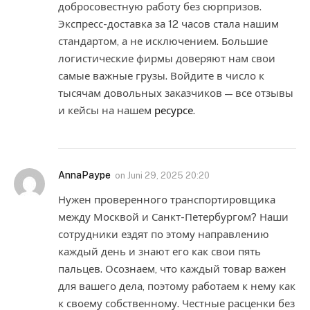
добросовестную работу без сюрпризов.
Экспресс-доставка за 12 часов стала нашим
стандартом, а не исключением. Большие
логистические фирмы доверяют нам свои
самые важные грузы. Войдите в число к
тысячам довольных заказчиков — все отзывы
и кейсы на нашем
ресурсе
.
AnnaPaype
on
Juni 29, 2025 20:20
Нужен проверенного транспортировщика
между Москвой и Санкт-Петербургом? Наши
сотрудники ездят по этому направлению
каждый день и знают его как свои пять
пальцев. Осознаем, что каждый товар важен
для вашего дела, поэтому работаем к нему как
к своему собственному. Честные расценки без