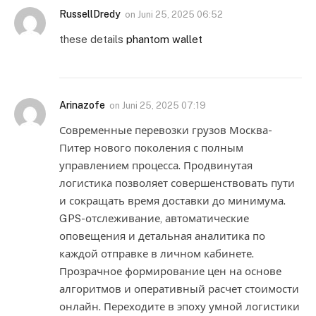
RussellDredy
on
Juni 25, 2025 06:52
these details
phantom wallet
Arinazofe
on
Juni 25, 2025 07:19
Современные перевозки грузов Москва-
Питер нового поколения с полным
управлением процесса. Продвинутая
логистика позволяет совершенствовать пути
и сокращать время доставки до минимума.
GPS-отслеживание, автоматические
оповещения и детальная аналитика по
каждой отправке в личном кабинете.
Прозрачное формирование цен на основе
алгоритмов и оперативный расчет стоимости
онлайн. Переходите в эпоху умной логистики