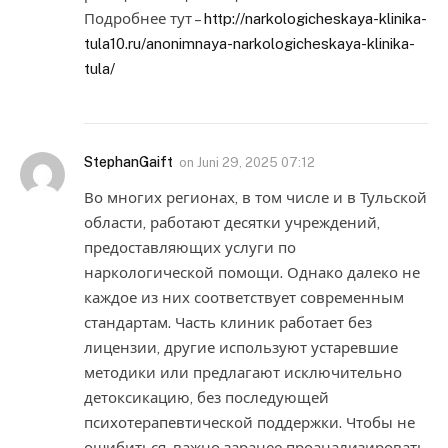
Подробнее тут –
http://narkologicheskaya-klinika-
tula10.ru/anonimnaya-narkologicheskaya-klinika-
tula/
StephanGaift
on
Juni 29, 2025 07:12
Во многих регионах, в том числе и в Тульской
области, работают десятки учреждений,
предоставляющих услуги по
наркологической помощи. Однако далеко не
каждое из них соответствует современным
стандартам. Часть клиник работает без
лицензии, другие используют устаревшие
методики или предлагают исключительно
детоксикацию, без последующей
психотерапевтической поддержки. Чтобы не
ошибиться, важно заранее проанализировать