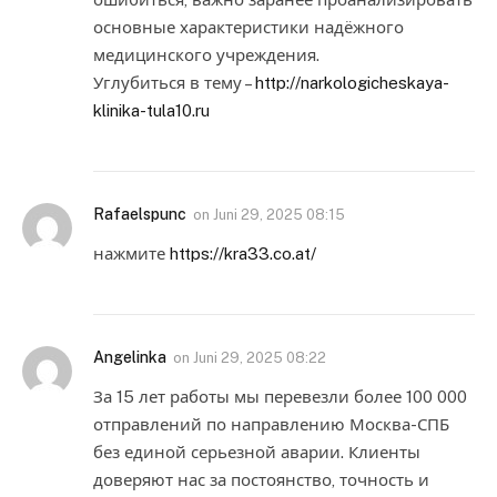
основные характеристики надёжного
медицинского учреждения.
Углубиться в тему –
http://narkologicheskaya-
klinika-tula10.ru
Rafaelspunc
on
Juni 29, 2025 08:15
нажмите
https://kra33.co.at/
Angelinka
on
Juni 29, 2025 08:22
За 15 лет работы мы перевезли более 100 000
отправлений по направлению Москва-СПБ
без единой серьезной аварии. Клиенты
доверяют нас за постоянство, точность и