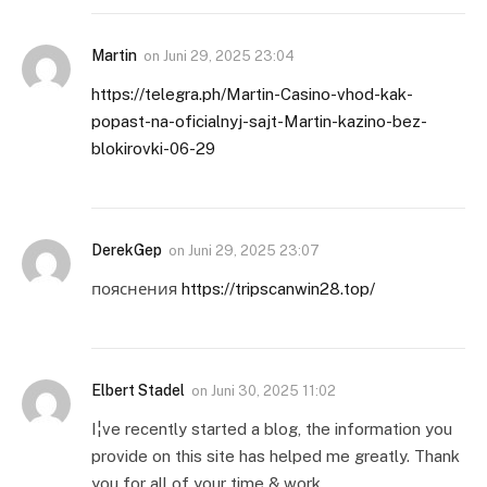
Martin
on
Juni 29, 2025 23:04
https://telegra.ph/Martin-Casino-vhod-kak-
popast-na-oficialnyj-sajt-Martin-kazino-bez-
blokirovki-06-29
DerekGep
on
Juni 29, 2025 23:07
пояснения
https://tripscanwin28.top/
Elbert Stadel
on
Juni 30, 2025 11:02
I¦ve recently started a blog, the information you
provide on this site has helped me greatly. Thank
you for all of your time & work.