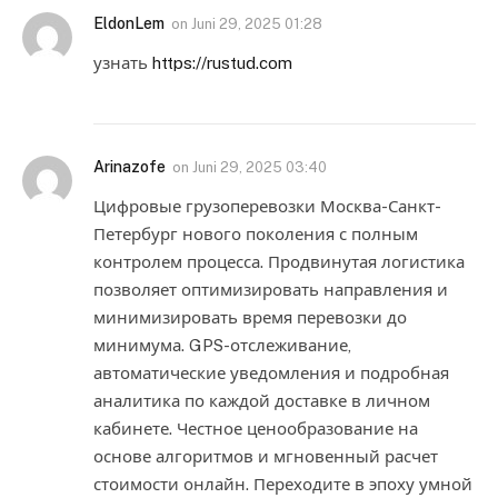
EldonLem
on
Juni 29, 2025 01:28
узнать
https://rustud.com
Arinazofe
on
Juni 29, 2025 03:40
Цифровые грузоперевозки Москва-Санкт-
Петербург нового поколения с полным
контролем процесса. Продвинутая логистика
позволяет оптимизировать направления и
минимизировать время перевозки до
минимума. GPS-отслеживание,
автоматические уведомления и подробная
аналитика по каждой доставке в личном
кабинете. Честное ценообразование на
основе алгоритмов и мгновенный расчет
стоимости онлайн. Переходите в эпоху умной