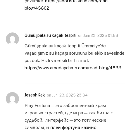
çözümler.
https://sportstalkhub.com/read-
blog/43802
Gümüşpala su kaçak tespiti
on
Juni 23, 2025 01:58
Gümüşpala su kaçak tespiti Ümraniye’de
yaşadığımız su kaçağı sorununu bu ekip sayesinde
çözdük. Hızlı ve etkili bir hizmet.
https://www.amedaychats.com/read-blog/4833
JosephKek
on
Juni 23, 2025 23:34
Play Fortuna — это заброшенный храм
игровых страстей, где игра — как битва с
судьбой. Интерфейс — это готические
символы, и
плей фортуна казино