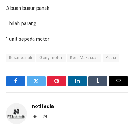
3 buah busur panah
1 bilah parang
1 unit sepeda motor
Busur panah
Geng motor
Kota Makassar
Polisi
Facebook
Twitter
Pinterest
LinkedIn
Tumblr
Email
notifedia
Website
Instagram