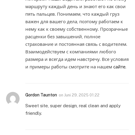
маршруту каждый день и знают его как свои
пять пальцев. Понимаем, что каждый груз
важен для вашего дела, поэтому работаем к
нему как к своему собственному. Прозрачные
расценки без завышений, полное
страхование и постоянная связь с водителем.
Взаимодействуем с компаниями любого
размера и всегда идем навстречу. Все условия
и примеры работы смотрите на нашем
сайте
.
Gordon Taunton
on
Juni 29, 2025 01:22
Sweet site, super design, real clean and apply
friendly.