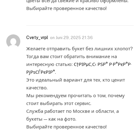
цветы всегда свежие и красиво оформлены.
Выбирайте проверенное качество!
Cvety_vrpl
on
Juni 29, 2025 21:36
Желаете отправить букет без лишних хлопот?
Тогда вам стоит обратить внимание на
интересную статью:
С†РІРµС‚С‹ РЅР° Р·Р°РєР°Р·
РјРѕСЃРєРІР°
.
Это идеальный вариант для тех, кто ценит
качество.
Мы рекомендуем прочитать о том, почему
стоит выбирать этот сервис.
Служба работает по Москве и области, а
букеты — как на фото.
Выбирайте проверенное качество!