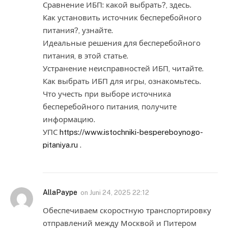
Сравнение ИБП: какой выбрать?, здесь.
Как установить источник бесперебойного
питания?, узнайте.
Идеальные решения для бесперебойного
питания, в этой статье.
Устранение неисправностей ИБП, читайте.
Как выбрать ИБП для игры, ознакомьтесь.
Что учесть при выборе источника
бесперебойного питания, получите
информацию.
УПС
https://www.istochniki-bespereboynogo-
pitaniya.ru
.
AllaPaype
on
Juni 24, 2025 22:12
Обеспечиваем скоростную транспортировку
отправлений между Москвой и Питером