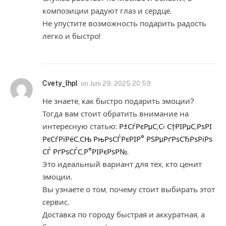
композиции радуют глаз и сердце.
Не упустите возможность подарить радость
легко и быстро!
Cvety_lhpl
on
Juni 29, 2025 20:59
Не знаете, как быстро подарить эмоции?
Тогда вам стоит обратить внимание на
интересную статью:
Р±СѓРєРµС‚С‹ С†РІРµС‚РѕРІ
РєСѓРїРёС‚СЊ РњРѕСЃРєРІР° РЅРµРґРѕСЂРѕРіРѕ
СЃ РґРѕСЃС‚Р°РІРєРѕР№
.
Это идеальный вариант для тех, кто ценит
эмоции.
Вы узнаете о том, почему стоит выбирать этот
сервис.
Доставка по городу быстрая и аккуратная, а