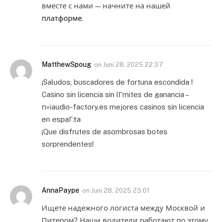
вместе с нами — начните на нашей
платформе
.
MatthewSpoug
on
Juni 28, 2025 22:37
¡Saludos, buscadores de fortuna escondida !
Casino sin licencia sin lГ­mites de ganancia –
п»їaudio-factory.es mejores casinos sin licencia
en espaГ±a
¡Que disfrutes de asombrosas botes
sorprendentes!
AnnaPaype
on
Juni 28, 2025 23:01
Ищете надежного логиста между Москвой и
Питером? Наши водители работают по этому