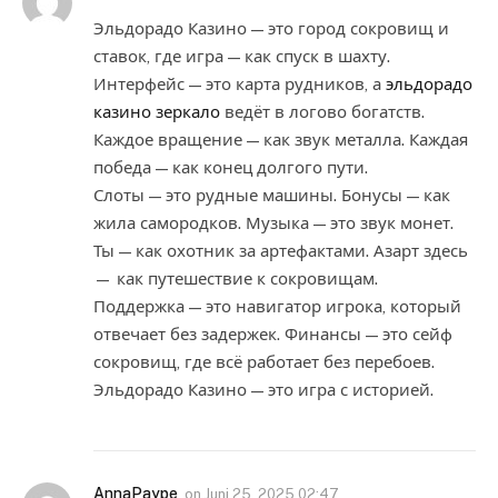
Эльдорадо Казино — это город сокровищ и
ставок, где игра — как спуск в шахту.
Интерфейс — это карта рудников, а
эльдорадо
казино зеркало
ведёт в логово богатств.
Каждое вращение — как звук металла. Каждая
победа — как конец долгого пути.
Слоты — это рудные машины. Бонусы — как
жила самородков. Музыка — это звук монет.
Ты — как охотник за артефактами. Азарт здесь
— как путешествие к сокровищам.
Поддержка — это навигатор игрока, который
отвечает без задержек. Финансы — это сейф
сокровищ, где всё работает без перебоев.
Эльдорадо Казино — это игра с историей.
AnnaPaype
on
Juni 25, 2025 02:47