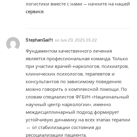
логистики вместе с нами — начните на нашей
сервисе
.
StephanGaift
on
Juni 29, 2025 05:22
Фундаментом качественного лечения
является профессиональная команда. Только
при участии врачей-наркологов, психиатров,
клинических психологов, терапевтов и
консультантов по зависимому поведению
можно говорить о комплексной помощи. По
словам специалистов ФГБУН «Национальный
научный центр наркологии», именно
междисциплинарный подход формирует
устойчивую динамику на всех этапах терапии
— от стабилизации состояния до
ресоциализации пациента.