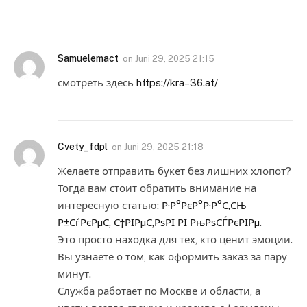
Samuelemact
on
Juni 29, 2025 21:15
смотреть здесь
https://kra–36.at/
Cvety_fdpl
on
Juni 29, 2025 21:18
Желаете отправить букет без лишних хлопот?
Тогда вам стоит обратить внимание на
интересную статью:
Р·Р°РєР°Р·Р°С‚СЊ
Р±СѓРєРµС‚ С†РІРµС‚РѕРІ РІ РњРѕСЃРєРІРµ
.
Это просто находка для тех, кто ценит эмоции.
Вы узнаете о том, как оформить заказ за пару
минут.
Служба работает по Москве и области, а