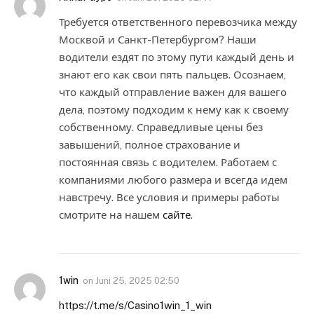
Требуется ответственного перевозчика между
Москвой и Санкт-Петербургом? Наши
водители ездят по этому пути каждый день и
знают его как свои пять пальцев. Осознаем,
что каждый отправление важен для вашего
дела, поэтому подходим к нему как к своему
собственному. Справедливые цены без
завышений, полное страхование и
постоянная связь с водителем. Работаем с
компаниями любого размера и всегда идем
навстречу. Все условия и примеры работы
смотрите на нашем
сайте
.
1win
on
Juni 25, 2025 02:50
https://t.me/s/Casino1win_1_win