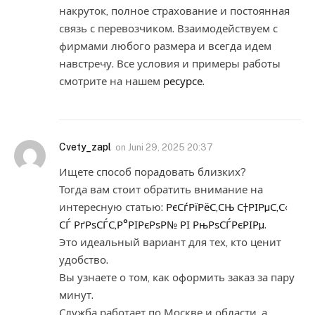
накруток, полное страхование и постоянная
связь с перевозчиком. Взаимодействуем с
фирмами любого размера и всегда идем
навстречу. Все условия и примеры работы
смотрите на нашем
ресурсе
.
Cvety_zapl
on
Juni 29, 2025 20:37
Ищете способ порадовать близких?
Тогда вам стоит обратить внимание на
интересную статью:
РєСѓРїРёС‚СЊ С†РІРµС‚С‹
СЃ РґРѕСЃС‚Р°РІРєРѕР№ РІ РњРѕСЃРєРІРµ
.
Это идеальный вариант для тех, кто ценит
удобство.
Вы узнаете о том, как оформить заказ за пару
минут.
Служба работает по Москве и области, а