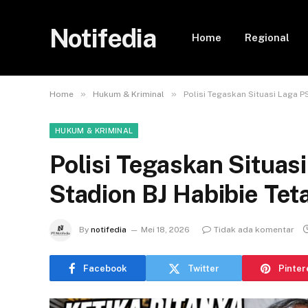
Notifedia
Home
Regional
»
»
Home
Hukum & Kriminal
Polisi Tegaskan Situasi Laga P
HUKUM & KRIMINAL
Polisi Tegaskan Situas
Stadion BJ Habibie Tet
By
notifedia
Mei 18, 2026
Tidak ada komentar
Facebook
Twitter
Pinter