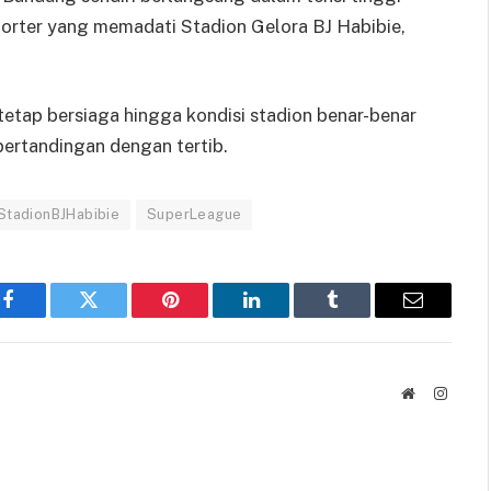
porter yang memadati Stadion Gelora BJ Habibie,
tetap bersiaga hingga kondisi stadion benar-benar
pertandingan dengan tertib.
StadionBJHabibie
SuperLeague
Facebook
Twitter
Pinterest
LinkedIn
Tumblr
Email
Website
Instag