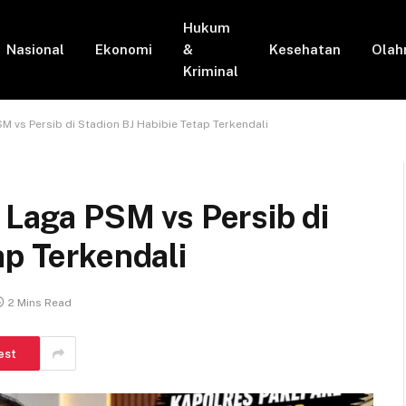
Hukum
Nasional
Ekonomi
&
Kesehatan
Olah
Kriminal
SM vs Persib di Stadion BJ Habibie Tetap Terkendali
i Laga PSM vs Persib di
ap Terkendali
2 Mins Read
est