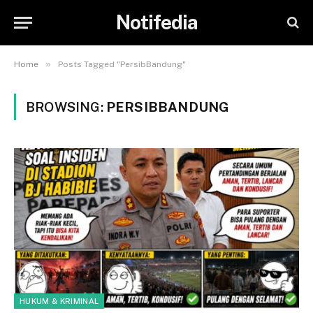
Notifedia
»
Home
Posts Tagged "PersibBandung"
BROWSING:
PERSIBBANDUNG
HUKUM & KRIMINAL