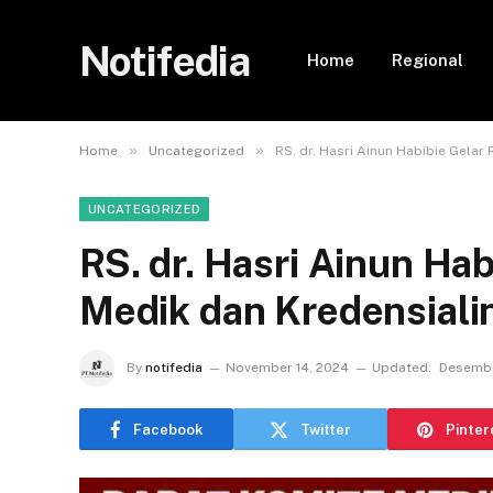
Notifedia
Home
Regional
»
»
Home
Uncategorized
RS. dr. Hasri Ainun Habibie Gelar
UNCATEGORIZED
RS. dr. Hasri Ainun Ha
Medik dan Kredensiali
By
notifedia
November 14, 2024
Updated:
Desembe
Facebook
Twitter
Pinter