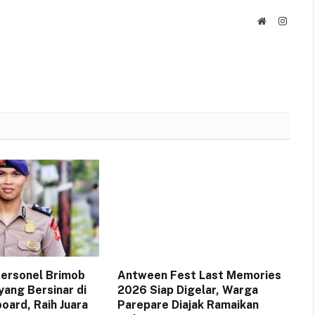
Website
Instag
 Personel Brimob
Antween Fest Last Memories
yang Bersinar di
2026 Siap Digelar, Warga
oard, Raih Juara
Parepare Diajak Ramaikan