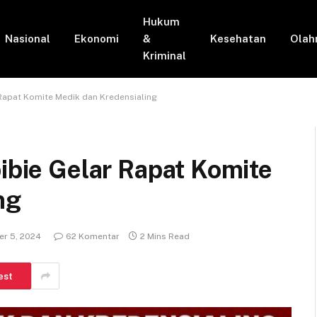
Hukum
Nasional
Ekonomi
&
Kesehatan
Olah
Kriminal
 Rapat Komite Medik dan Kredensialing
bibie Gelar Rapat Komite
ng
r 5, 2024
62 Komentar
2 Mins Read
est