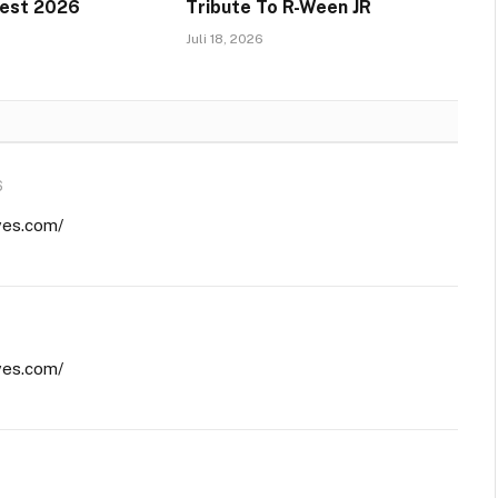
Fest 2026
Tribute To R-Ween JR
Juli 18, 2026
6
ves.com/
ves.com/