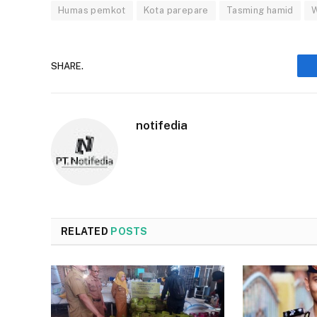
Humas pemkot
Kota parepare
Tasming hamid
W
SHARE.
notifedia
RELATED
POSTS