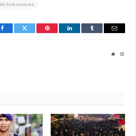
ali kota parepare
Facebook
Twitter
Pinterest
LinkedIn
Tumblr
Email
Website
Instag