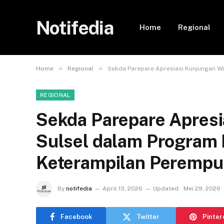
Notifedia
Home
Regional
»
»
Home
Regional
Sekda Parepare Apresiasi Kunjungan W
REGIONAL
Sekda Parepare Apres
Sulsel dalam Program
Keterampilan Peremp
By
notifedia
April 13, 2026
Updated:
Mei 29, 2026
Facebook
Twitter
Pinter