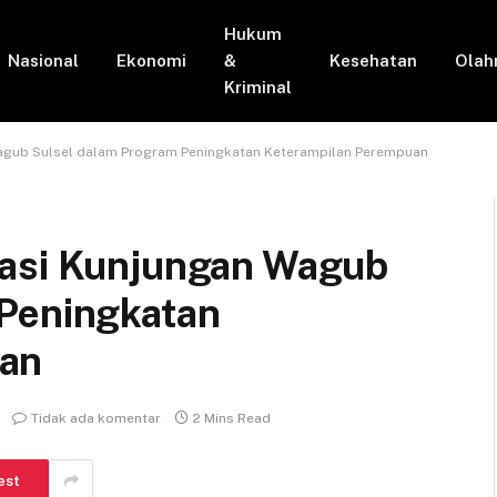
Hukum
Nasional
Ekonomi
&
Kesehatan
Olah
Kriminal
agub Sulsel dalam Program Peningkatan Keterampilan Perempuan
iasi Kunjungan Wagub
 Peningkatan
uan
Tidak ada komentar
2 Mins Read
est