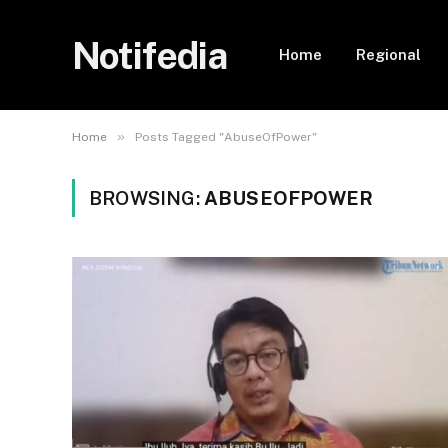
Notifedia
Home
Regional
»
Home
Posts Tagged "AbuseOfPower"
BROWSING:
ABUSEOFPOWER