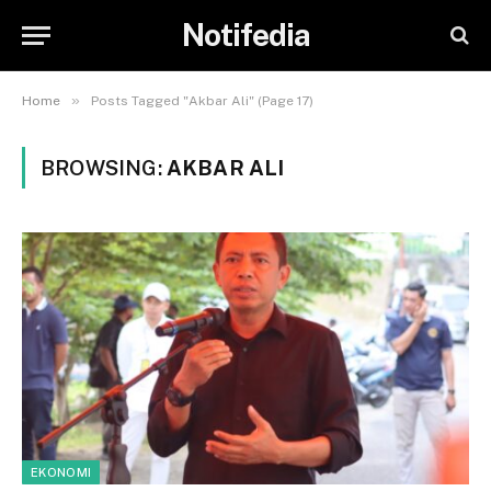
Notifedia
»
Home
Posts Tagged "Akbar Ali" (Page 17)
BROWSING:
AKBAR ALI
EKONOMI