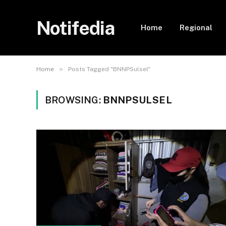
Notifedia
Home
Regional
»
Home
Posts Tagged "BNNPSulsel"
BROWSING:
BNNPSULSEL